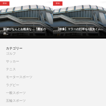
野球
野球
阪神がなんとお粗末な…「最近の
【映像】マラーの打球を2点タイム...
外...
カテゴリー
ゴルフ
サッカー
テニス
モータースポーツ
ラグビー
一般スポーツ
五輪スポーツ