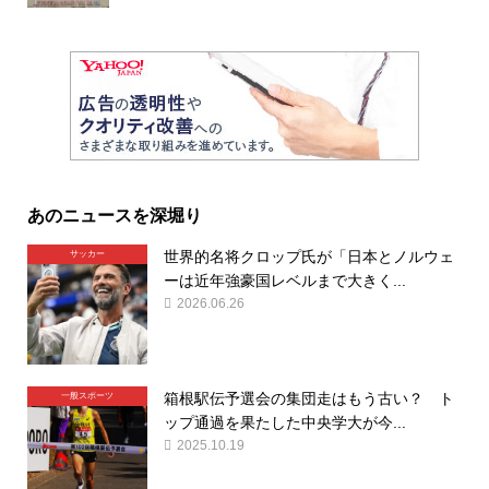
あのニュースを深堀り
世界的名将クロップ氏が「日本とノルウェ
サッカー
ーは近年強豪国レベルまで大きく...
2026.06.26
箱根駅伝予選会の集団走はもう古い？ ト
一般スポーツ
ップ通過を果たした中央学大が今...
2025.10.19