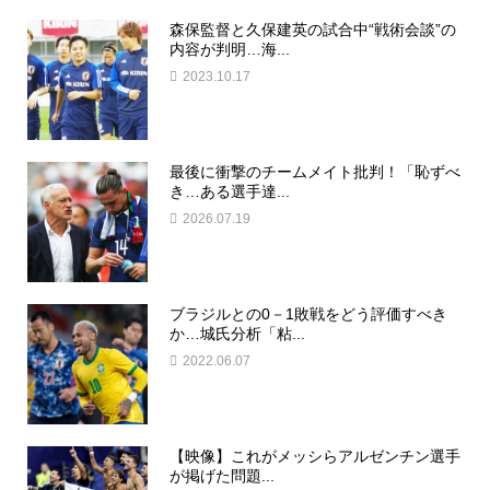
森保監督と久保建英の試合中“戦術会談”の
内容が判明…海...
2023.10.17
最後に衝撃のチームメイト批判！「恥ずべ
き…ある選手達...
2026.07.19
ブラジルとの0－1敗戦をどう評価すべき
か…城氏分析「粘...
2022.06.07
【映像】これがメッシらアルゼンチン選手
が掲げた問題...