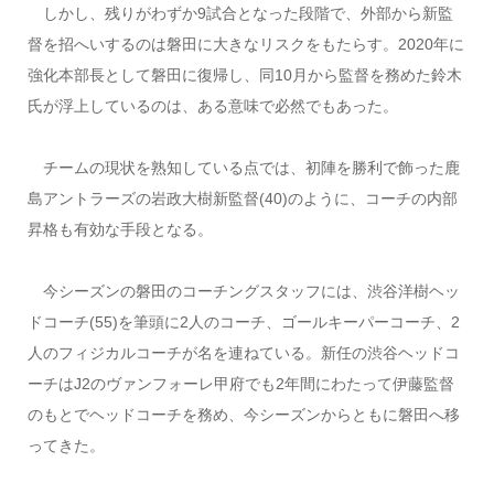
しかし、残りがわずか9試合となった段階で、外部から新監
督を招へいするのは磐田に大きなリスクをもたらす。2020年に
強化本部長として磐田に復帰し、同10月から監督を務めた鈴木
氏が浮上しているのは、ある意味で必然でもあった。
チームの現状を熟知している点では、初陣を勝利で飾った鹿
島アントラーズの岩政大樹新監督(40)のように、コーチの内部
昇格も有効な手段となる。
今シーズンの磐田のコーチングスタッフには、渋谷洋樹ヘッ
ドコーチ(55)を筆頭に2人のコーチ、ゴールキーパーコーチ、2
人のフィジカルコーチが名を連ねている。新任の渋谷ヘッドコ
ーチはJ2のヴァンフォーレ甲府でも2年間にわたって伊藤監督
のもとでヘッドコーチを務め、今シーズンからともに磐田へ移
ってきた。