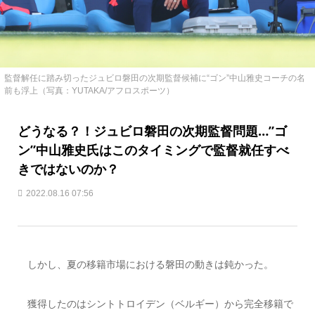
監督解任に踏み切ったジュビロ磐田の次期監督候補に“ゴン”中山雅史コーチの名
前も浮上（写真：YUTAKA/アフロスポーツ）
どうなる？！ジュビロ磐田の次期監督問題…”ゴ
ン”中山雅史氏はこのタイミングで監督就任すべ
きではないのか？
2022.08.16 07:56
しかし、夏の移籍市場における磐田の動きは鈍かった。
獲得したのはシントトロイデン（ベルギー）から完全移籍で