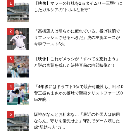
【映像】マラーの打球を2点タイムリー三塁打に
したガルシアの“トホホな拙守”
「高橋遥人は明らかに疲れている。投げ抹消で
リフレッシュさせるべきだ」虎の左腕エースが
今季ワースト6失...
【映像】これがメッシが「すべてを忘れよう」
と謎の言葉を残した決勝直前の内部映像だ！
「4年後にはドラフト1位で競合可能性も」9回10
奪三振もまさかの落球で聖隷クリストファー150
㎞左腕...
阪神がなんとお粗末な…「最近の外国人は信用
ならん。守りを優先せよ」守乱でゲーム壊した
虎“新助っ人”ガ...