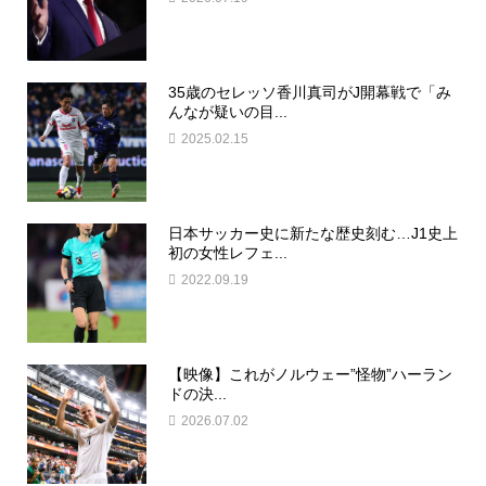
35歳のセレッソ香川真司がJ開幕戦で「み
んなが疑いの目...
2025.02.15
日本サッカー史に新たな歴史刻む…J1史上
初の女性レフェ...
2022.09.19
【映像】これがノルウェー”怪物”ハーラン
ドの決...
2026.07.02