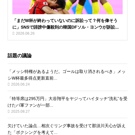
「まだW杯が終わっていないのに訴訟って？何を偉そう
に」SNSで誹謗中傷殺到の韓国DFソル・ヨンウが訴訟...
2026.06.26
話題の議論
「メッシ特権があるようだ。ゴールは取り消されるべき」メッ
シW杯最多得点更新直前...
2026.06.24
「特等席は295万円」大谷翔平をヤジってハイタッチ“洗礼”を受
けたパ軍ファンが一部...
2025.08.27
欠けていた論点…相次ぐリング事故を受けて那須川天心が訴え
た「ボクシングを考えて...