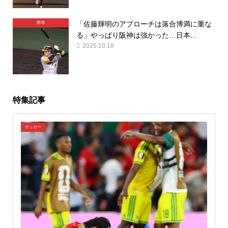
「佐藤輝明のアプローチは落合博満に重な
野球
る」やっぱり阪神は強かった…日本...
2025.10.18
特集記事
サッカー