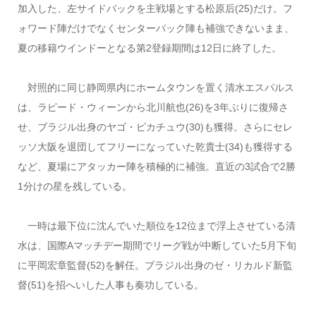
加入した、左サイドバックを主戦場とする松原后(25)だけ。フ
ォワード陣だけでなくセンターバック陣も補強できないまま、
夏の移籍ウインドーとなる第2登録期間は12日に終了した。
対照的に同じ静岡県内にホームタウンを置く清水エスパルス
は、ラピード・ウィーンから北川航也(26)を3年ぶりに復帰さ
せ、ブラジル出身のヤゴ・ピカチュウ(30)も獲得。さらにセレ
ッソ大阪を退団してフリーになっていた乾貴士(34)も獲得する
など、夏場にアタッカー陣を積極的に補強。直近の3試合で2勝
1分けの星を残している。
一時は最下位に沈んでいた順位を12位まで浮上させている清
水は、国際Aマッチデー期間でリーグ戦が中断していた5月下旬
に平岡宏章監督(52)を解任。ブラジル出身のゼ・リカルド新監
督(51)を招へいした人事も奏功している。