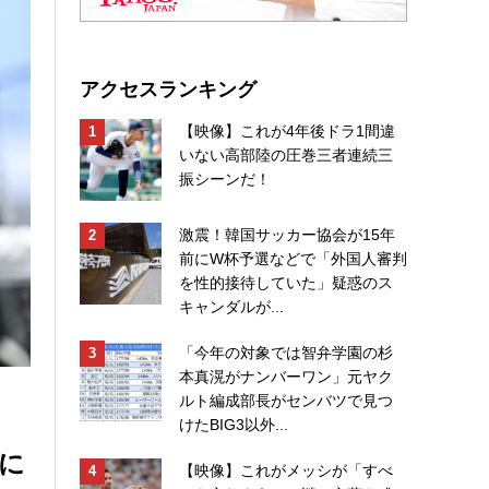
アクセスランキング
【映像】これが4年後ドラ1間違
いない高部陸の圧巻三者連続三
振シーンだ！
激震！韓国サッカー協会が15年
前にW杯予選などで「外国人審判
を性的接待していた」疑惑のス
キャンダルが...
「今年の対象では智弁学園の杉
本真滉がナンバーワン」元ヤク
ルト編成部長がセンバツで見つ
けたBIG3以外...
目に
【映像】これがメッシが「すべ