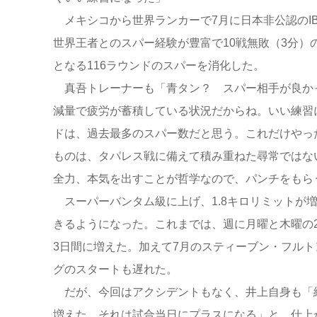
メキシコから世界ランカーで7月に日本非公認のIB
世界王者とのスパー経験が豊富で10戦無敗（3分）
となる116ラウンドのスパーを消化した。
真吾トレーナーも「青タン？ スパー相手が良か
減量で疲労が蓄積している状況だからね。いい練習に
ドは、過去最多のスパー数だと思う。これだけやっ
ものは、タパレス戦に備えて積み重ねた尋常ではな
全力、本気を出すことが哲学なので、パンチをもら
スーパーバンタム級に上げ、1.8キロリミットが
きるようになった。これまでは、週に月曜と木曜の
3日間に増えた。加えて7月のスティーブン・フル
グのスタートも遅れた。
だが、今回はアクシデントもなく、井上自身も「
増えた。それは試合当日にプラスになる」と、仕上