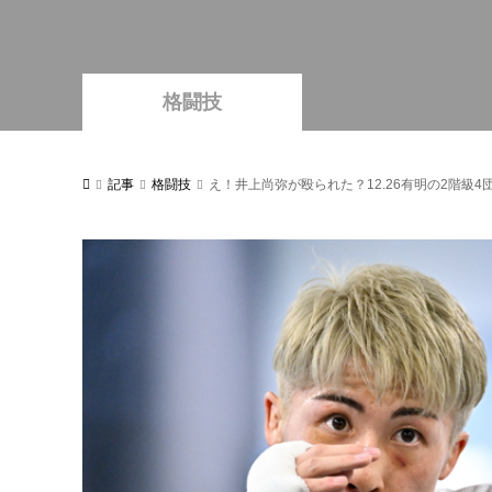
格闘技
記事
格闘技
え！井上尚弥が殴られた？12.26有明の2階級