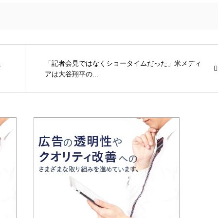
足
「記者会見ではなくショータイムだった」米メディ
アは大谷翔平の...