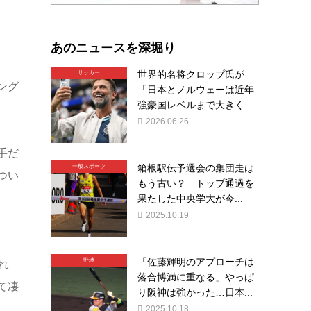
あのニュースを深堀り
世界的名将クロップ氏が
サッカー
ング
「日本とノルウェーは近年
強豪国レベルまで大きく...
2026.06.26
手だ
箱根駅伝予選会の集団走は
一般スポーツ
つい
もう古い？ トップ通過を
果たした中央学大が今...
2025.10.19
「佐藤輝明のアプローチは
野球
れ
落合博満に重なる」やっぱ
て凄
り阪神は強かった…日本...
2025.10.18