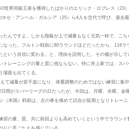
O世界同級王座を獲得したばかりのエリック・ロブレス（23
のホセ・アンヘル・ガルシア（25）ら4人を交代で呼び、過去
ったんですよ。しかも階級が上で減量もなく元気一杯で、こち
なった。フルトン戦前に80ラウンドほどだったから、116ラ
たという自信に変わる」と、理由を説明した。その傷が示して
いトレーニングの量と質に他ならない。特に井上家では、スパ
う場面も出てくる。
増えて減量が若干楽になり、体重調整のためではない練習に集
2日間がスパーリーグの日だったが、今回は、月曜、水曜、金
トン（米国）戦前は、左の拳を痛めて試合が延期となりトレーニ
練習の量、質、共に前回よりも高めていくという中でラウンド
がりに手ごたえを感じている。