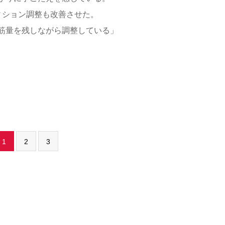
ィション調整も改善させた。
筋量を残しながら調整している」
1
2
3