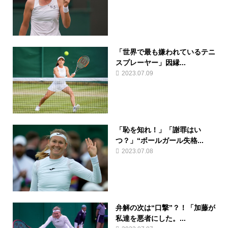
「世界で最も嫌われているテニ
スプレーヤー」因縁...
2023.07.09
「恥を知れ！」「謝罪はい
つ？」“ボールガール失格...
2023.07.08
弁解の次は“口撃”？！「加藤が
私達を悪者にした。...