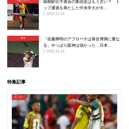
箱根駅伝予選会の集団走はもう古い？ ト
一般スポーツ
ップ通過を果たした中央学大が今...
2025.10.19
「佐藤輝明のアプローチは落合博満に重な
野球
る」やっぱり阪神は強かった…日本...
2025.10.18
特集記事
サッカー