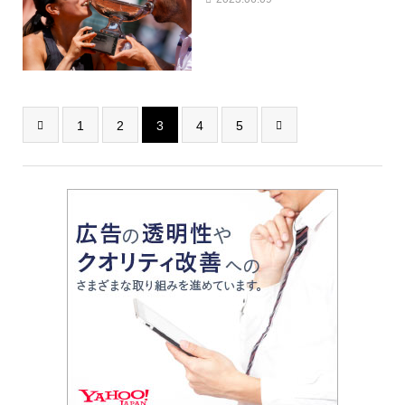
1
2
3
4
5

