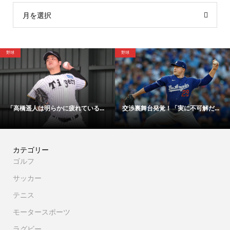
月を選択
野球
野球
「高橋遥人は明らかに疲れている...
交渉裏舞台発覚！「実に不可解だ...
カテゴリー
ゴルフ
サッカー
テニス
モータースポーツ
ラグビー