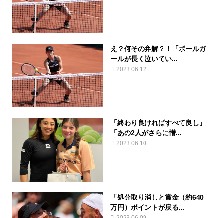
え？何その弁解？！「ボールガ
ールが長く泣いてい...
2023.06.12
「終わり良ければすべて良し」
「あの2人がさらに憎...
2023.06.10
「処分取り消しと賞金（約640
万円）ポイントが戻る...
2023.06.09