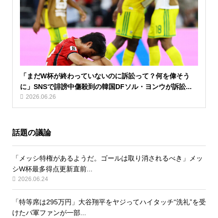
「まだW杯が終わっていないのに訴訟って？何を偉そう
に」SNSで誹謗中傷殺到の韓国DFソル・ヨンウが訴訟...
2026.06.26
話題の議論
「メッシ特権があるようだ。ゴールは取り消されるべき」メッ
シW杯最多得点更新直前...
2026.06.24
「特等席は295万円」大谷翔平をヤジってハイタッチ“洗礼”を受
けたパ軍ファンが一部...