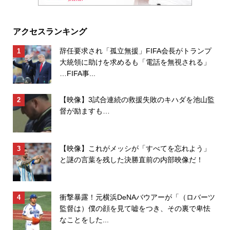
アクセスランキング
辞任要求され「孤立無援」FIFA会長がトランプ
大統領に助けを求めるも「電話を無視される」
…FIFA事...
【映像】3試合連続の救援失敗のキハダを池山監
督が励ますも…
【映像】これがメッシが「すべてを忘れよう」
と謎の言葉を残した決勝直前の内部映像だ！
衝撃暴露！元横浜DeNAバウアーが「（ロバーツ
監督は）僕の顔を見て嘘をつき、その裏で卑怯
なことをした...