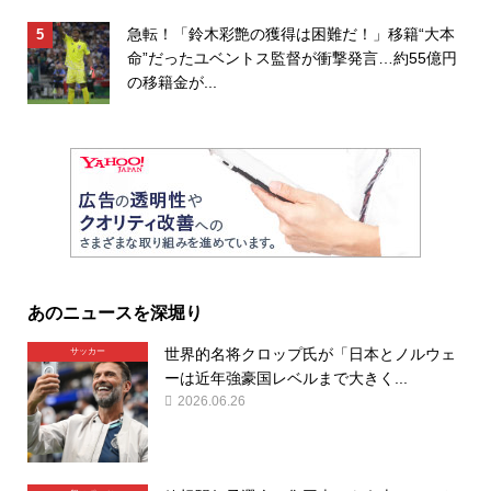
急転！「鈴木彩艶の獲得は困難だ！」移籍“大本
命”だったユベントス監督が衝撃発言…約55億円
の移籍金が...
あのニュースを深堀り
世界的名将クロップ氏が「日本とノルウェ
サッカー
ーは近年強豪国レベルまで大きく...
2026.06.26