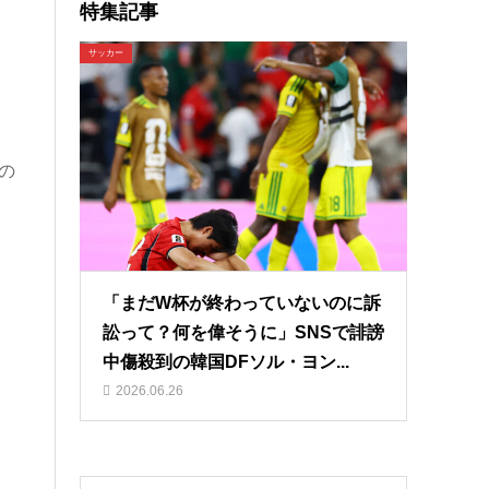
特集記事
サッカー
の
「まだW杯が終わっていないのに訴
訟って？何を偉そうに」SNSで誹謗
中傷殺到の韓国DFソル・ヨン...
2026.06.26