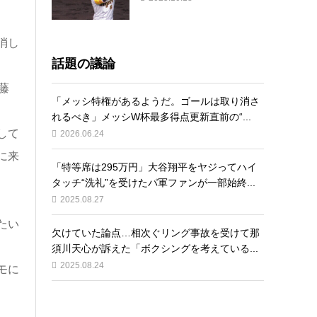
消し
話題の議論
藤
「メッシ特権があるようだ。ゴールは取り消さ
れるべき」メッシW杯最多得点更新直前の“...
して
2026.06.24
に来
「特等席は295万円」大谷翔平をヤジってハイ
タッチ“洗礼”を受けたパ軍ファンが一部始終...
2025.08.27
たい
欠けていた論点…相次ぐリング事故を受けて那
須川天心が訴えた「ボクシングを考えている...
2025.08.24
モに