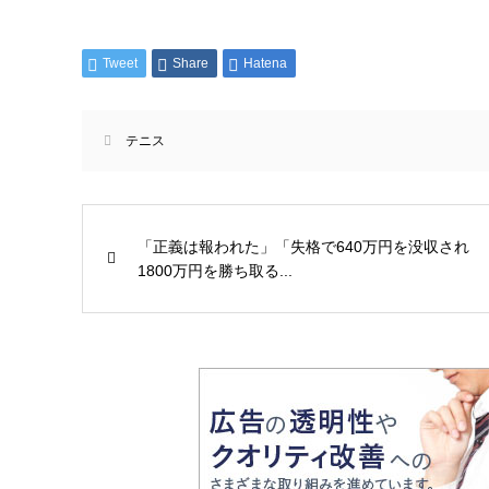
Tweet
Share
Hatena
テニス
「正義は報われた」「失格で640万円を没収され
1800万円を勝ち取る...