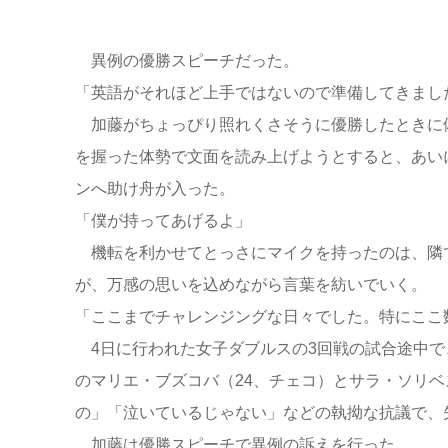
異例の優勝スピーチだった。
「英語がそれほど上手ではないので準備してきまし
加藤がちょっぴり照れくさそうに優勝したときに
を握った体勢で文面を読み上げようとすると、あい
ンへ助け舟が入った。
「僕が持ってあげるよ」
機転を利かせてとっさにマイクを持ったのは、隣
が、万感の思いを込めながら言葉を紡いでいく。
「ここまでチャレンジングな日々でした。特にここ
4日に行われた女子ダブルスの3回戦の試合途中で
のマリエ・ブズコバ（24、チェコ）とサラ・ソリベ
の」「泣いているじゃない」などの執拗な抗議で、
加藤は優勝スピーチで異例の訴えを行った。