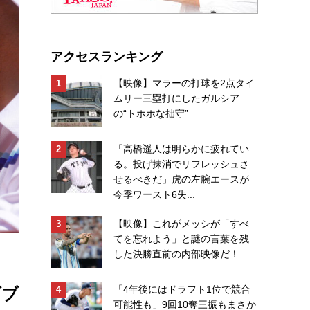
アクセスランキング
【映像】マラーの打球を2点タイ
ムリー三塁打にしたガルシア
の“トホホな拙守”
「高橋遥人は明らかに疲れてい
る。投げ抹消でリフレッシュさ
せるべきだ」虎の左腕エースが
今季ワースト6失...
【映像】これがメッシが「すべ
てを忘れよう」と謎の言葉を残
した決勝直前の内部映像だ！
ダブ
「4年後にはドラフト1位で競合
可能性も」9回10奪三振もまさか