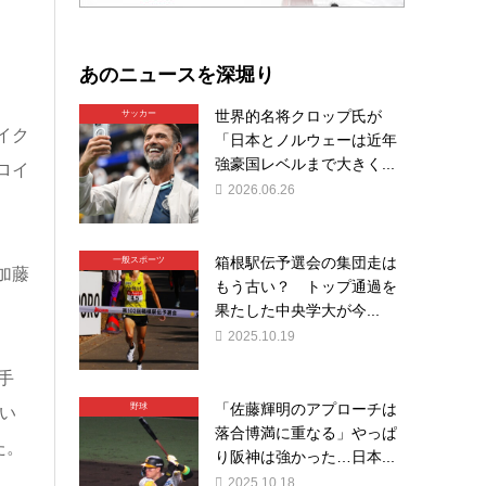
あのニュースを深堀り
世界的名将クロップ氏が
サッカー
イク
「日本とノルウェーは近年
強豪国レベルまで大きく...
ロイ
2026.06.26
箱根駅伝予選会の集団走は
一般スポーツ
加藤
もう古い？ トップ通過を
果たした中央学大が今...
2025.10.19
手
「佐藤輝明のアプローチは
野球
い
落合博満に重なる」やっぱ
た。
り阪神は強かった…日本...
2025.10.18