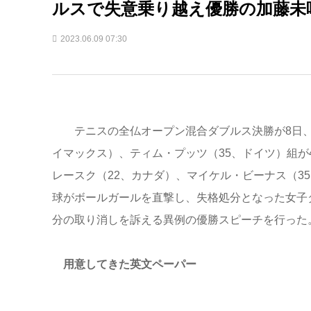
ルスで失意乗り越え優勝の加藤未
2023.06.09 07:30
テニスの全仏オープン混合ダブルス決勝が8日、パ
イマックス）、ティム・プッツ（35、ドイツ）組が4
レースク（22、カナダ）、マイケル・ビーナス（3
球がボールガールを直撃し、失格処分となった女子
分の取り消しを訴える異例の優勝スピーチを行った
用意してきた英文ペーパー