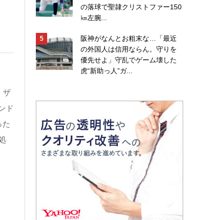
の落球で聖隷クリストファー150
㎞左腕...
阪神がなんとお粗末な…「最近
の外国人は信用ならん。守りを
優先せよ」守乱でゲーム壊した
虎“新助っ人”ガ...
、ザ
ンド
った
処