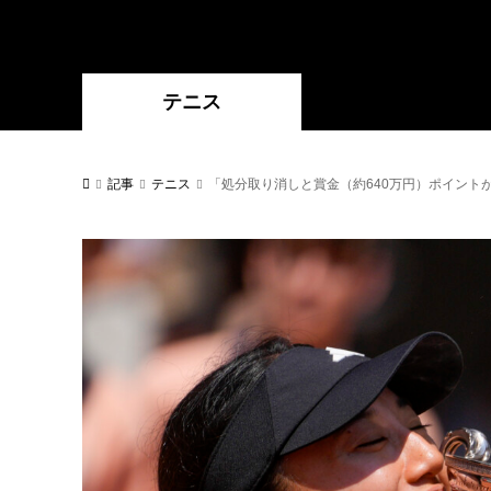
テニス
記事
テニス
「処分取り消しと賞金（約640万円）ポイント