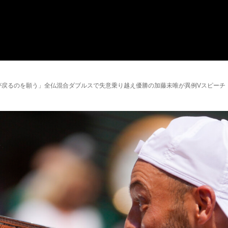
が戻るのを願う」全仏混合ダブルスで失意乗り越え優勝の加藤未唯が異例Vスピーチ