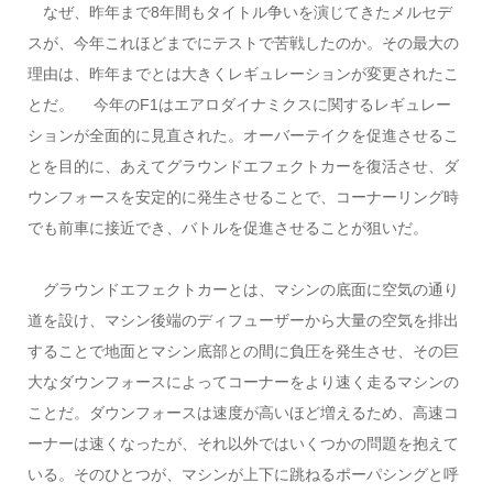
なぜ、昨年まで8年間もタイトル争いを演じてきたメルセデ
スが、今年これほどまでにテストで苦戦したのか。その最大の
理由は、昨年までとは大きくレギュレーションが変更されたこ
とだ。 今年のF1はエアロダイナミクスに関するレギュレー
ションが全面的に見直された。オーバーテイクを促進させるこ
とを目的に、あえてグラウンドエフェクトカーを復活させ、ダ
ウンフォースを安定的に発生させることで、コーナーリング時
でも前車に接近でき、バトルを促進させることが狙いだ。
グラウンドエフェクトカーとは、マシンの底面に空気の通り
道を設け、マシン後端のディフューザーから大量の空気を排出
することで地面とマシン底部との間に負圧を発生させ、その巨
大なダウンフォースによってコーナーをより速く走るマシンの
ことだ。ダウンフォースは速度が高いほど増えるため、高速コ
ーナーは速くなったが、それ以外ではいくつかの問題を抱えて
いる。そのひとつが、マシンが上下に跳ねるポーパシングと呼