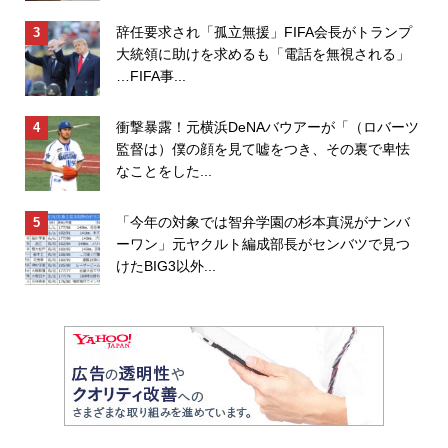
辞任要求され「孤立無援」FIFA会長がトランプ
大統領に助けを求めるも「電話を無視される」
…FIFA事...
衝撃暴露！元横浜DeNAバウアーが「（ロバーツ
監督は）僕の顔を見て嘘をつき、その裏で卑怯
なことをした...
「今年の対象では智弁学園の杉本真滉がナンバ
ーワン」元ヤクルト編成部長がセンバツで見つ
けたBIG3以外...