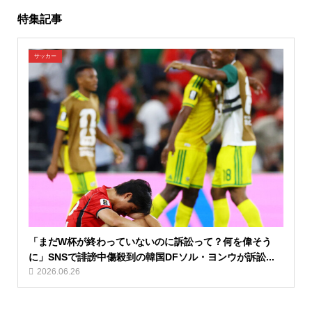
特集記事
サッカー
「まだW杯が終わっていないのに訴訟って？何を偉そう
に」SNSで誹謗中傷殺到の韓国DFソル・ヨンウが訴訟...
2026.06.26