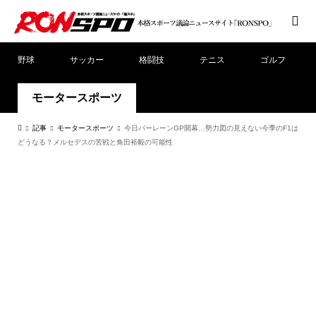
野球
サッカー
格闘技
テニス
ゴルフ
モータースポーツ
記事
モータースポーツ
今日バーレーンGP開幕…勢力図の見えない今季のF1は
どうなる？メルセデスの苦戦と角田裕毅の可能性