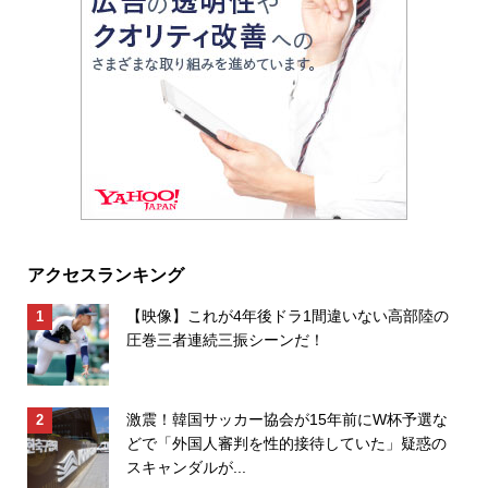
アクセスランキング
【映像】これが4年後ドラ1間違いない高部陸の
圧巻三者連続三振シーンだ！
激震！韓国サッカー協会が15年前にW杯予選な
どで「外国人審判を性的接待していた」疑惑の
スキャンダルが...