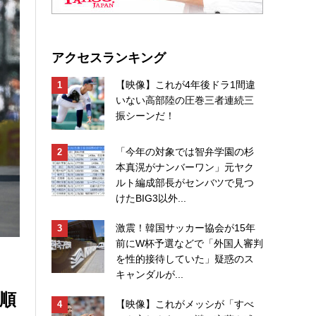
アクセスランキング
【映像】これが4年後ドラ1間違
いない高部陸の圧巻三者連続三
振シーンだ！
「今年の対象では智弁学園の杉
本真滉がナンバーワン」元ヤク
ルト編成部長がセンバツで見つ
けたBIG3以外...
激震！韓国サッカー協会が15年
前にW杯予選などで「外国人審判
を性的接待していた」疑惑のス
キャンダルが...
順
【映像】これがメッシが「すべ