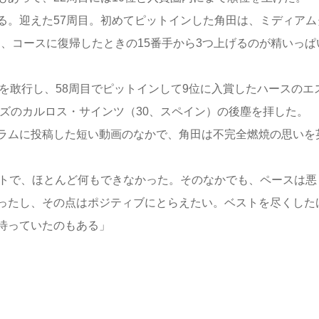
。迎えた57周目。初めてピットインした角田は、ミディアム
し、コースに復帰したときの15番手から3つ上げるのが精いっぱ
を敢行し、58周目でピットインして9位に入賞したハースのエ
ムズのカルロス・サインツ（30、スペイン）の後塵を拝した。
ラムに投稿した短い動画のなかで、角田は不完全燃焼の思いを
ートで、ほとんど何もできなかった。そのなかでも、ペースは悪
ったし、その点はポジティブにとらえたい。ベストを尽くした
待っていたのもある」