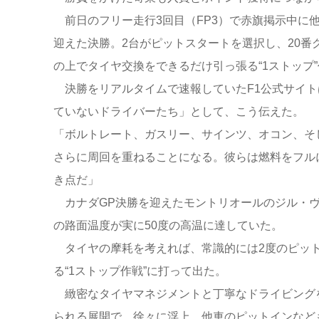
前日のフリー走行3回目（FP3）で赤旗掲示中に
迎えた決勝。2台がピットスタートを選択し、20番
の上でタイヤ交換をできるだけ引っ張る“1ストップ
決勝をリアルタイムで速報していたF1公式サイト
ていないドライバーたち」として、こう伝えた。
「ボルトレート、ガスリー、サインツ、オコン、そ
さらに周回を重ねることになる。彼らは燃料をフル
き点だ」
カナダGP決勝を迎えたモントリオールのジル・ヴ
の路面温度が実に50度の高温に達していた。
タイヤの摩耗を考えれば、常識的には2度のピット
る“1ストップ作戦”に打って出た。
緻密なタイヤマネジメントと丁寧なドライビング
られる展開で、徐々に浮上。他車のピットインなども