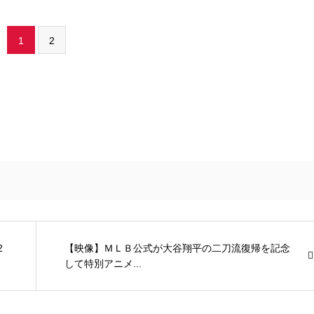
1
2
2
【映像】ＭＬＢ公式が大谷翔平の二刀流復帰を記念
して特別アニメ...