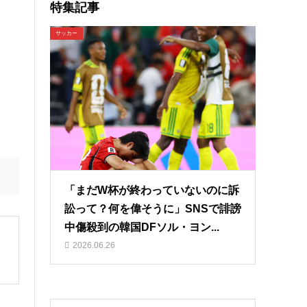
特集記事
サッカー
「まだW杯が終わっていないのに訴
訟って？何を偉そうに」SNSで誹謗
中傷殺到の韓国DFソル・ヨン...
2026.06.26