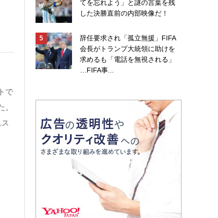
てを忘れよう」と謎の言葉を残
した決勝直前の内部映像だ！
辞任要求され「孤立無援」FIFA
会長がトランプ大統領に助けを
求めるも「電話を無視される」
…FIFA事...
トで
た。
1ス