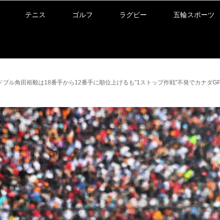
テニス
ゴルフ
ラグビー
五輪スポーツ
ブル角田裕毅は18番手から12番手に順位上げるも”1ストップ作戦”不発でカナダG