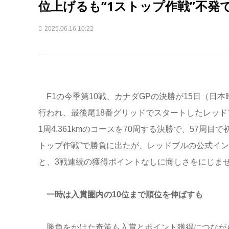
位上げるも”1ストップ作戦”不発
2025.06.16 10:22
F1の今季第10戦、カナダGPの決勝が15日（日
行われ、最後尾18番グリッドでスタートしたレッドブ
1周4.361kmのコースを70周する決勝で、57周
トップ作戦”で勝負に出たが、レッドブルの公式イ
と、3戦連続の獲得ポイントなしに悔しさをにじま
一時は入賞圏内の10位まで順位を伸ばすも
勝負をかけた奇策も入賞とポイント獲得につなが