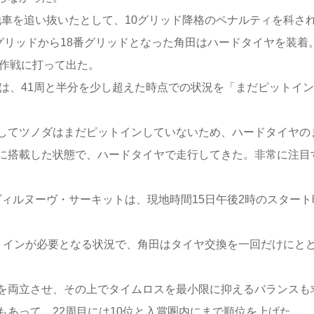
他車を追い抜いたとして、10グリッド降格のペナルティを科さ
グリッドから18番グリッドとなった角田はハードタイヤを装着
”作戦に打って出た。
は、41周と半分を少し超えた時点での状況を「まだピットイン
してツノダはまだピットインしていないため、ハードタイヤの
に搭載した状態で、ハードタイヤで走行してきた。非常に注目
ィルヌーヴ・サーキットは、現地時間15日午後2時のスタート
インが必要となる状況で、角田はタイヤ交換を一回だけにと
を両立させ、その上でタイムロスを最小限に抑えるバランスも
あって、22周目には10位と入賞圏内にまで順位を上げた。