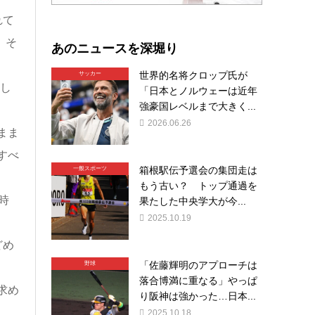
れて
。そ
あのニュースを深堀り
世界的名将クロップ氏が
サッカー
し
「日本とノルウェーは近年
強豪国レベルまで大きく...
2026.06.26
まま
すべ
箱根駅伝予選会の集団走は
一般スポーツ
もう古い？ トップ通過を
時
果たした中央学大が今...
2025.10.19
どめ
「佐藤輝明のアプローチは
野球
落合博満に重なる」やっぱ
求め
り阪神は強かった…日本...
2025.10.18