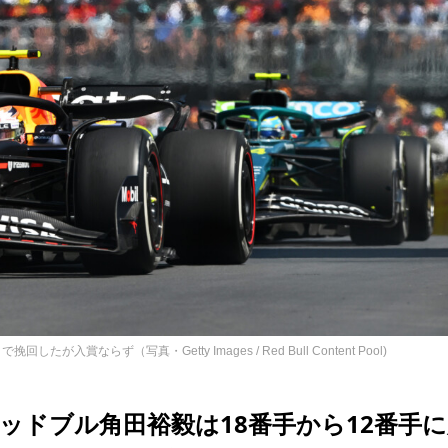
ならず（写真・Getty Images / Red Bull Content Pool)
ッドブル角田裕毅は18番手から12番手に