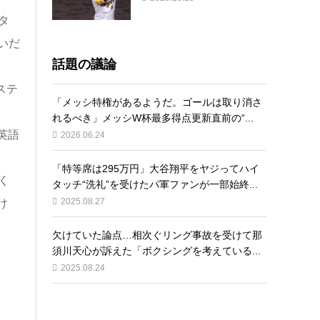
タ
いだ
話題の議論
ステ
「メッシ特権があるようだ。ゴールは取り消さ
れるべき」メッシW杯最多得点更新直前の“...
英語
2026.06.24
「特等席は295万円」大谷翔平をヤジってハイ
く
タッチ“洗礼”を受けたパ軍ファンが一部始終...
2025.08.27
け
欠けていた論点…相次ぐリング事故を受けて那
須川天心が訴えた「ボクシングを考えている...
2025.08.24