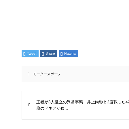
Tweet
Share
Hatena
モータースポーツ
王者が3人乱立の異常事態！井上尚弥と2度戦った4
歳のドネアが負...