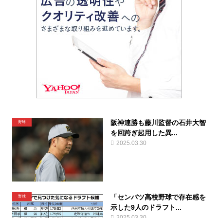
阪神連勝も藤川監督の石井大智
野球
を回跨ぎ起用した異...
2025.03.30
「センバツ高校野球で存在感を
野球
示した9人のドラフト...
2025.03.30