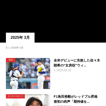
2025年 3月
2025年 3月
全米デビューに失敗した佐々木
野球
朗希の“女房役”ウィ...
2025.03.31
F1角田裕毅がレッドブル昇格
モータースポーツ
後初の肉声「期待値を...