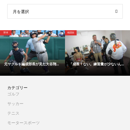
月を選択
野球
格闘技
元ヤクルト編成部長が見た大谷翔...
「成長？ない。練習量が少ないん...
カテゴリー
ゴルフ
サッカー
テニス
モータースポーツ