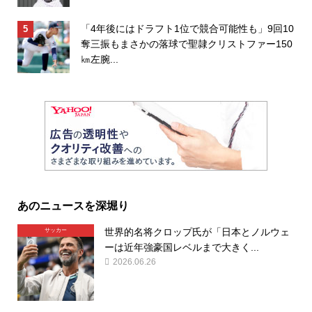
「4年後にはドラフト1位で競合可能性も」9回10
奪三振もまさかの落球で聖隷クリストファー150
㎞左腕...
あのニュースを深堀り
世界的名将クロップ氏が「日本とノルウェ
サッカー
ーは近年強豪国レベルまで大きく...
2026.06.26