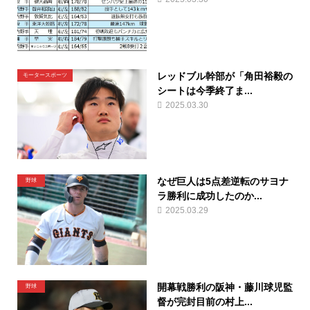
レッドブル幹部が「角田裕毅の
モータースポーツ
シートは今季終了ま...
2025.03.30
なぜ巨人は5点差逆転のサヨナ
野球
ラ勝利に成功したのか...
2025.03.29
開幕戦勝利の阪神・藤川球児監
野球
督が完封目前の村上...