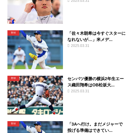
2025.03.31
「佐々木朗希は今すぐスターに
野球
なれないが…」米メデ...
2025.03.31
センバツ優勝の横浜2年生エー
野球
ス織田翔希はOB松坂大...
2025.03.31
「3Aへ行け。まだメジャーで
野球
投げる準備はできてい...