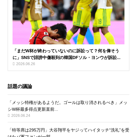
「まだW杯が終わっていないのに訴訟って？何を偉そう
に」SNSで誹謗中傷殺到の韓国DFソル・ヨンウが訴訟...
2026.06.26
話題の議論
「メッシ特権があるようだ。ゴールは取り消されるべき」メッ
シW杯最多得点更新直前...
2026.06.24
「特等席は295万円」大谷翔平をヤジってハイタッチ“洗礼”を受
けたパ軍ファンが一部...