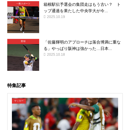
箱根駅伝予選会の集団走はもう古い？ ト
一般スポーツ
ップ通過を果たした中央学大が今...
2025.10.19
「佐藤輝明のアプローチは落合博満に重な
野球
る」やっぱり阪神は強かった…日本...
2025.10.18
特集記事
サッカー