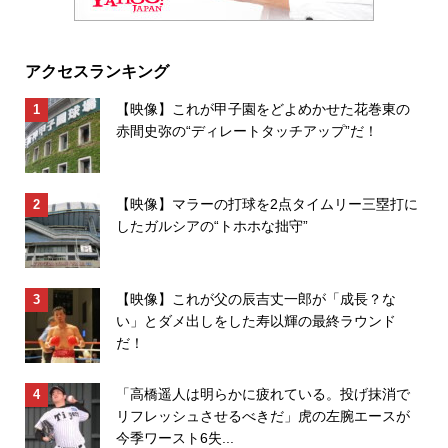
アクセスランキング
【映像】これが甲子園をどよめかせた花巻東の
赤間史弥の“ディレートタッチアップ”だ！
【映像】マラーの打球を2点タイムリー三塁打に
したガルシアの“トホホな拙守”
【映像】これが父の辰吉丈一郎が「成長？な
い」とダメ出しをした寿以輝の最終ラウンド
だ！
「高橋遥人は明らかに疲れている。投げ抹消で
リフレッシュさせるべきだ」虎の左腕エースが
今季ワースト6失...