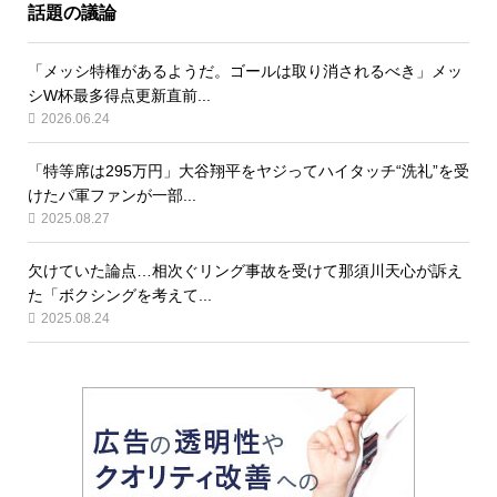
話題の議論
「メッシ特権があるようだ。ゴールは取り消されるべき」メッ
シW杯最多得点更新直前...
2026.06.24
「特等席は295万円」大谷翔平をヤジってハイタッチ“洗礼”を受
けたパ軍ファンが一部...
2025.08.27
欠けていた論点…相次ぐリング事故を受けて那須川天心が訴え
た「ボクシングを考えて...
2025.08.24