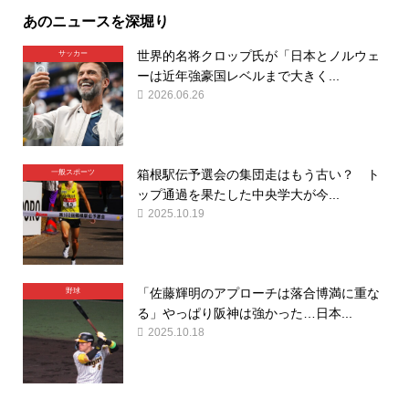
あのニュースを深堀り
世界的名将クロップ氏が「日本とノルウェ
サッカー
ーは近年強豪国レベルまで大きく...
2026.06.26
箱根駅伝予選会の集団走はもう古い？ ト
一般スポーツ
ップ通過を果たした中央学大が今...
2025.10.19
「佐藤輝明のアプローチは落合博満に重な
野球
る」やっぱり阪神は強かった…日本...
2025.10.18