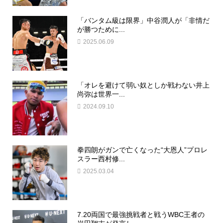
「バンタム級は限界」中谷潤人が「非情だ
が勝つために...
2025.06.09
「オレを避けて弱い奴としか戦わない井上
尚弥は世界一...
2024.09.10
拳四朗がガンで亡くなった“大恩人”プロレ
スラー西村修...
2025.03.04
7.20両国で最強挑戦者と戦うWBC王者の