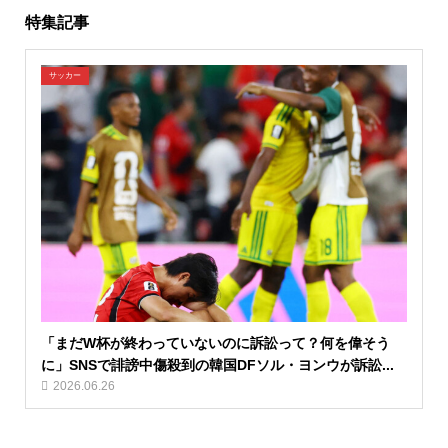
特集記事
サッカー
「まだW杯が終わっていないのに訴訟って？何を偉そう
に」SNSで誹謗中傷殺到の韓国DFソル・ヨンウが訴訟...
2026.06.26