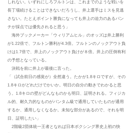
しれない。いずれにしろフルトンは、これまでのような戦いを
長丁場続けることはできないだろうし、井上選手はミスを見逃
さない。たとえポイント勝負になっても井上の迫力のあるパン
チが採点では優先されると思う」
海外ブックメーカー「ウィリアムヒル」のオッズは井上勝利
が1.22倍で、フルトン勝利が4.3倍。フルトンのノックアウト負
けは1.7倍で、井上のノックアウト負けが８倍。井上の圧倒有利
の予想となっている。
決戦を前に井上が最後に言った。
「（試合前日の感覚が）全然違う。たかが1.8キロですが、その
1.8キロがどれだけでかいか。明日の自分の動きでわかると思
う。1.8キロの壁がどんなものかも明日、証明される。フィジカ
ル的、耐久力的なものがバンタム級で通用していたものが通用
するか、通用しなくなるか。未知な部分があるので、それを明
日、証明したい」
2階級2団体統一王者となれば日本ボクシング界史上初の快