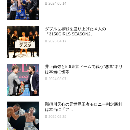
2024.05.14
ダブル世界戦を盛り上げた４人の
「3150GIRLS SEASON2」
2023.04.17
井上尚弥と5.6東京ドームで戦う“悪童”ネリ
は本当に優等...
2024.03.07
那須川天心の元世界王者モロニー判定勝利
は本当に「ア...
2025.02.25