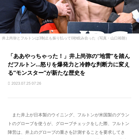
井上尚弥とフルトンは3制止も振り払って0秒睨み合った（写真・山口裕朗）
「ああやっちゃった！」井上尚弥の“地雷”を踏ん
だフルトン…怒りを爆発力と冷静な判断力に変え
る“モンスター”が新たな歴史を
2023.07.25 07:26
また井上が日本製のウイニング、フルトンが米国製のグラン
トのグローブを使うが、グローブチェックをした際、フルトン
陣営は、井上のグローブの重さを計測することを要求してき