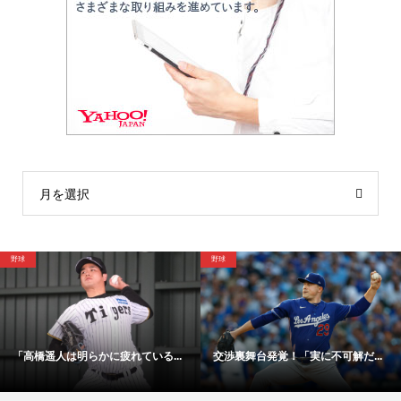
月を選択
野球
サッカー
交渉裏舞台発覚！「実に不可解だ...
「48時間以内にサイン！」冨安健...