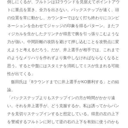
倒しにくるが、フルトンは12ラウンドを見据えてポイントアウ
トに重点を置き、全力を出さない。バックステップが速く、頭
の位置を常に動かし、カウンターではなく打ち終わりにコンビ
ネーションを合わせてジャッジの印象を得るパターン。またフ
ィジカルを生かしたクリンチが得意で腕を引っ張りこむような
力が強い。中間距離の攻防を避けて押し込むことを攻勢点に変
えようと考えるだろう。だが、井上選手が相手では、これまで
のようなメリハリを作れずより集中しなければならなくなると
思う。すると中盤にはスタミナを消耗してミスが生まれる可能
性が出てくる」
飯田氏は「8ラウンドまでに井上選手がKO勝利する」との結
論。
「バックステップよりもステップインの方が時間がかかり遠
い。それを井上選手が、どう克服するか。私は誘ってからパン
チを見切りステップインすると想定している。得意の左の上下
を警戒するフルトンに対して逆の右の上下を有効に使うのかも