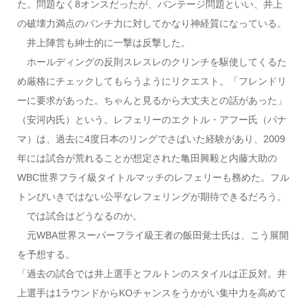
た。問題なく8オンスだったが、バンテージ問題といい、井上
の破壊力満点のパンチ力に対してかなり神経質になっている。
井上陣営も紳士的に一撃は反撃した。
ホールディングの反則スレスレのクリンチを駆使してくるた
め厳格にチェックしてもらうようにリクエスト。「フレンドリ
ーに要求があった。ちゃんと見るから大丈夫との話があった」
（安河内氏）という。レフェリーのエクトル・アフー氏（パナ
マ）は、過去に4度日本のリングでさばいた経験があり、2009
年には試合が荒れることが想定された亀田興毅と内藤大助の
WBC世界フライ級タイトルマッチのレフェリーも務めた。フル
トンびいきではない公平なレフェリングが期待できるだろう。
では試合はどうなるのか。
元WBA世界スーパーフライ級王者の飯田覚士氏は、こう展開
を予想する。
「過去の試合では井上選手とフルトンのスタイルは正反対。井
上選手は1ラウンドからKOチャンスをうかがい集中力を高めて