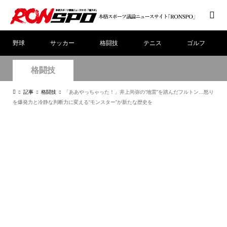
野球
サッカー
格闘技
テニス
ゴルフ
格闘技
記事
格闘技
「ああやっちゃった！」井上尚弥の“地雷”を踏んだフルトン…怒り
を爆発力と冷静な判断力に変える“モンスター”が新たな歴史を