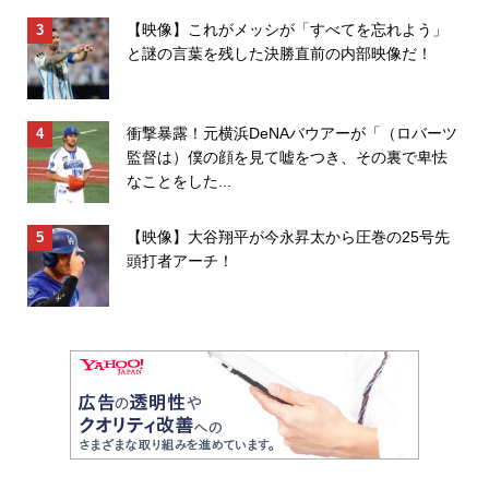
【映像】これがメッシが「すべてを忘れよう」
と謎の言葉を残した決勝直前の内部映像だ！
衝撃暴露！元横浜DeNAバウアーが「（ロバーツ
監督は）僕の顔を見て嘘をつき、その裏で卑怯
なことをした...
【映像】大谷翔平が今永昇太から圧巻の25号先
頭打者アーチ！