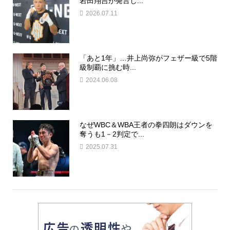
岩田翔吉が発言し...
2026.07.11
「あと1年」…井上尚弥がフェザー級で5階
級制覇に挑む時...
2024.06.08
なぜWBC＆WBA王者の拳四朗はダウンを
奪うも1－2判定で...
2025.07.31