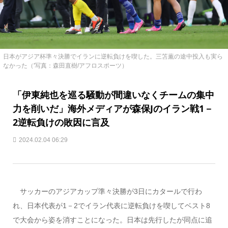
日本がアジア杯準々決勝でイランに逆転負けを喫した。三笘薫の途中投入も実ら
なかった（'写真：森田直樹/アフロスポーツ）
「伊東純也を巡る騒動が間違いなくチームの集中
力を削いだ」海外メディアが森保Jのイラン戦1－
2逆転負けの敗因に言及
2024.02.04 06:29
サッカーのアジアカップ準々決勝が3日にカタールで行わ
れ、日本代表が1－2でイラン代表に逆転負けを喫してベスト8
で大会から姿を消すことになった。日本は先行したが同点に追