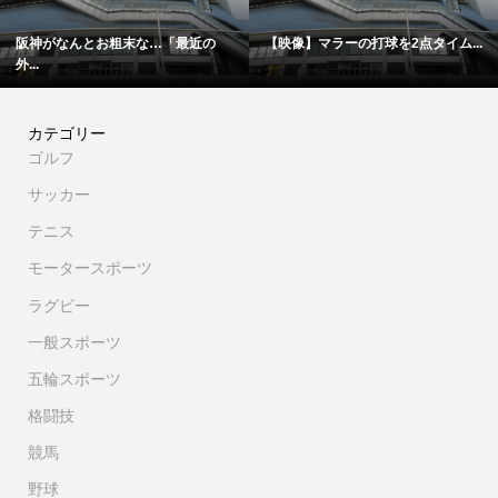
阪神がなんとお粗末な…「最近の
【映像】マラーの打球を2点タイム...
外...
カテゴリー
ゴルフ
サッカー
テニス
モータースポーツ
ラグビー
一般スポーツ
五輪スポーツ
格闘技
競馬
野球