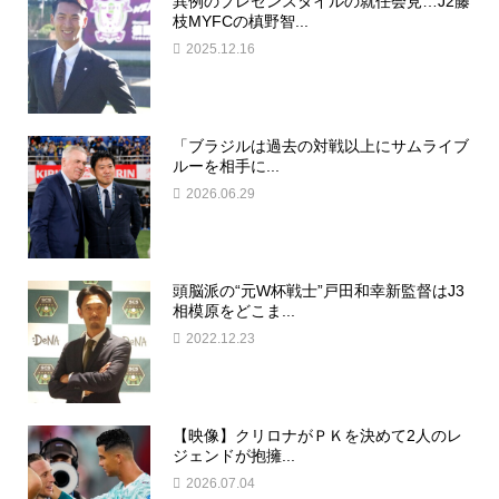
異例のプレゼンスタイルの就任会見…J2藤
枝MYFCの槙野智...
2025.12.16
「ブラジルは過去の対戦以上にサムライブ
ルーを相手に...
2026.06.29
頭脳派の“元W杯戦士”戸田和幸新監督はJ3
相模原をどこま...
2022.12.23
【映像】クリロナがＰＫを決めて2人のレ
ジェンドが抱擁...
2026.07.04