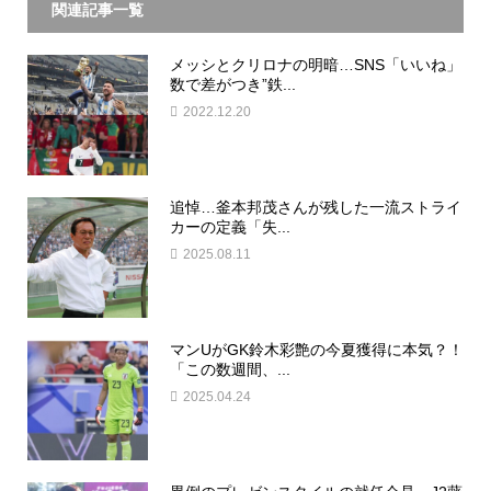
関連記事一覧
メッシとクリロナの明暗…SNS「いいね」
数で差がつき”鉄...
2022.12.20
追悼…釜本邦茂さんが残した一流ストライ
カーの定義「失...
2025.08.11
マンUがGK鈴木彩艶の今夏獲得に本気？！
「この数週間、...
2025.04.24