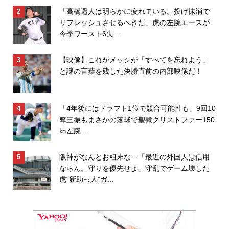
「高橋遥人は明らかに疲れている。投げ抹消で
リフレッシュさせるべきだ」虎の左腕エースが
今季ワースト6失...
【映像】これがメッシが「すべてを忘れよう」
と謎の言葉を残した決勝直前の内部映像だ！
「4年後にはドラフト1位で競合可能性も」9回10
奪三振もまさかの落球で聖隷クリストファー150
㎞左腕...
阪神がなんとお粗末な…「最近の外国人は信用
ならん。守りを優先せよ」守乱でゲーム壊した
虎“新助っ人”ガ...