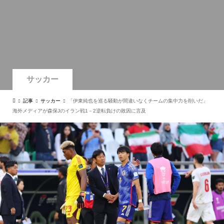
サッカー
記事
サッカー
「伊東純也を巡る騒動が間違いなくチームの集中力を削いだ」
海外メディアが森保Jのイラン戦1－2逆転負けの敗因に言及