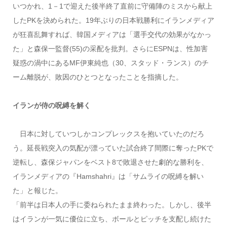
いつかれ、1－1で迎えた後半終了直前に守備陣のミスから献上
したPKを決められた。19年ぶりの日本戦勝利にイランメディア
が狂喜乱舞すれば、韓国メディアは「選手交代の効果がなかっ
た」と森保一監督(55)の采配を批判。さらにESPNは、性加害
疑惑の渦中にあるMF伊東純也（30、スタッド・ランス）のチ
ーム離脱が、敗因のひとつとなったことを指摘した。
イランが侍の呪縛を解く
日本に対していつしかコンプレックスを抱いていたのだろ
う。延長戦突入の気配が漂っていた試合終了間際に奪ったPKで
逆転し、森保ジャパンをベスト8で敗退させた劇的な勝利を、
イランメディアの『Hamshahri』は「サムライの呪縛を解い
た」と報じた。
「前半は日本人の手に委ねられたまま終わった。しかし、後半
はイランが一気に優位に立ち、ボールとピッチを支配し続けた