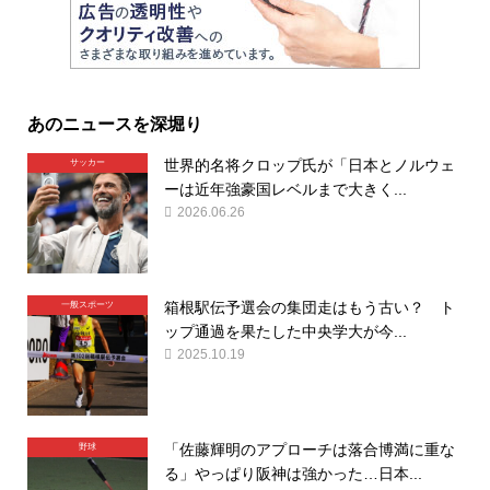
あのニュースを深堀り
世界的名将クロップ氏が「日本とノルウェ
サッカー
ーは近年強豪国レベルまで大きく...
2026.06.26
箱根駅伝予選会の集団走はもう古い？ ト
一般スポーツ
ップ通過を果たした中央学大が今...
2025.10.19
「佐藤輝明のアプローチは落合博満に重な
野球
る」やっぱり阪神は強かった…日本...