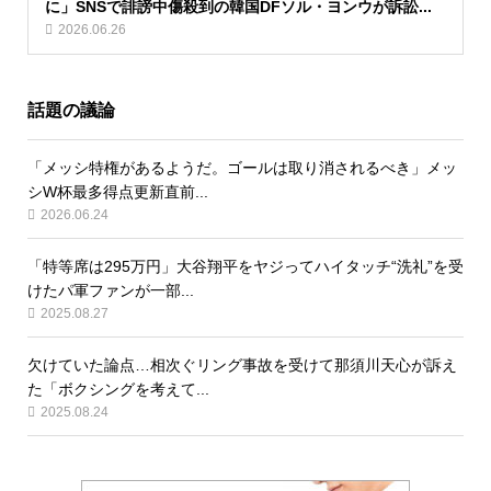
に」SNSで誹謗中傷殺到の韓国DFソル・ヨンウが訴訟...
2026.06.26
話題の議論
「メッシ特権があるようだ。ゴールは取り消されるべき」メッ
シW杯最多得点更新直前...
2026.06.24
「特等席は295万円」大谷翔平をヤジってハイタッチ“洗礼”を受
けたパ軍ファンが一部...
2025.08.27
欠けていた論点…相次ぐリング事故を受けて那須川天心が訴え
た「ボクシングを考えて...
2025.08.24