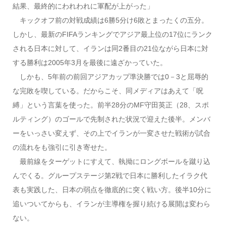
結果、最終的にわれわれに軍配が上がった」
キックオフ前の対戦成績は6勝5分け6敗とまったくの五分。
しかし、最新のFIFAランキングでアジア最上位の17位にランク
される日本に対して、イランは同2番目の21位ながら日本に対
する勝利は2005年3月を最後に遠ざかっていた。
しかも、5年前の前回アジアカップ準決勝では0－3と屈辱的
な完敗を喫している。だからこそ、同メディアはあえて「呪
縛」という言葉を使った。前半28分のMF守田英正（28、スポ
ルティング）のゴールで先制された状況で迎えた後半。メンバ
ーをいっさい変えず、その上でイランが一変させた戦術が試合
の流れをも強引に引き寄せた。
最前線をターゲットにすえて、執拗にロングボールを蹴り込
んでくる。グループステージ第2戦で日本に勝利したイラク代
表も実践した、日本の弱点を徹底的に突く戦い方。後半10分に
追いついてからも、イランが主導権を握り続ける展開は変わら
ない。