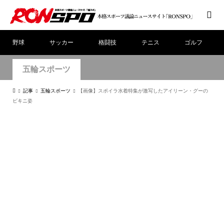
野球
サッカー
格闘技
テニス
ゴルフ
五輪スポーツ
記事
五輪スポーツ
【画像】スポイラ水着特集が激写したアイリーン・グーの
ビキニ姿