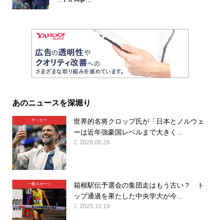
あのニュースを深堀り
世界的名将クロップ氏が「日本とノルウェ
サッカー
ーは近年強豪国レベルまで大きく...
2026.06.26
箱根駅伝予選会の集団走はもう古い？ ト
一般スポーツ
ップ通過を果たした中央学大が今...
2025.10.19