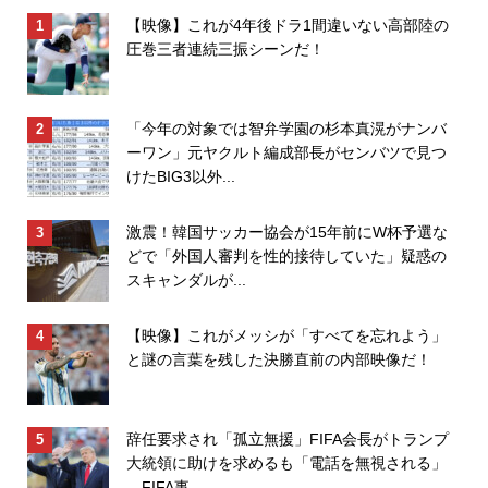
【映像】これが4年後ドラ1間違いない高部陸の
圧巻三者連続三振シーンだ！
「今年の対象では智弁学園の杉本真滉がナンバ
ーワン」元ヤクルト編成部長がセンバツで見つ
けたBIG3以外...
激震！韓国サッカー協会が15年前にW杯予選な
どで「外国人審判を性的接待していた」疑惑の
スキャンダルが...
【映像】これがメッシが「すべてを忘れよう」
と謎の言葉を残した決勝直前の内部映像だ！
辞任要求され「孤立無援」FIFA会長がトランプ
大統領に助けを求めるも「電話を無視される」
…FIFA事...