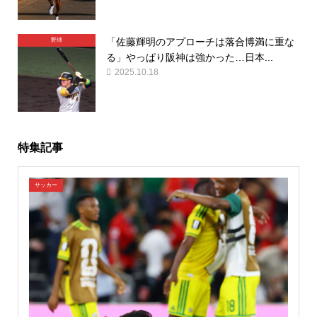
「佐藤輝明のアプローチは落合博満に重な
野球
る」やっぱり阪神は強かった…日本...
2025.10.18
特集記事
サッカー