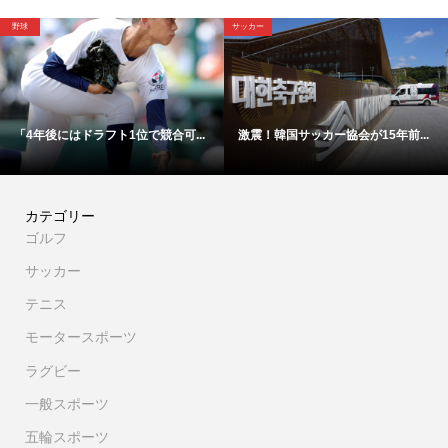
野球
サッカー
「4年後にはドラフト1位で競合可...
激震！韓国サッカー協会が15年前...
カテゴリー
ゴルフ
サッカー
テニス
モータースポーツ
ラグビー
一般スポーツ
五輪スポーツ