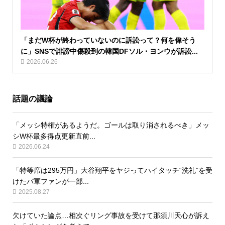
「まだW杯が終わっていないのに訴訟って？何を偉そう
に」SNSで誹謗中傷殺到の韓国DFソル・ヨンウが訴訟...
2026.06.26
話題の議論
「メッシ特権があるようだ。ゴールは取り消されるべき」メッ
シW杯最多得点更新直前...
2026.06.24
「特等席は295万円」大谷翔平をヤジってハイタッチ“洗礼”を受
けたパ軍ファンが一部...
2025.08.27
欠けていた論点…相次ぐリング事故を受けて那須川天心が訴え