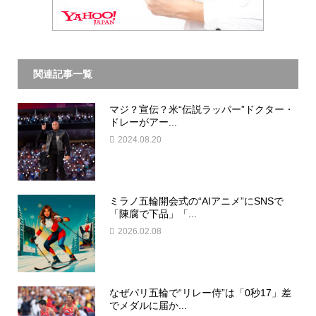
関連記事一覧
マジ？宣伝？米“伝説ラッパー”ドクター・
ドレーがアー...
2024.08.20
ミラノ五輪開会式の“AIアニメ”にSNSで
「陳腐で下品」「...
2026.02.08
なぜパリ五輪で“リレー侍”は「0秒17」差
でメダルに届か...