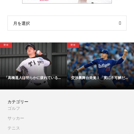
月を選択
野球
サッ
高橋遥人は明らかに疲れている...
交渉裏舞台発覚！「実に不可解だ...
「
カテゴリー
ゴルフ
サッカー
テニス