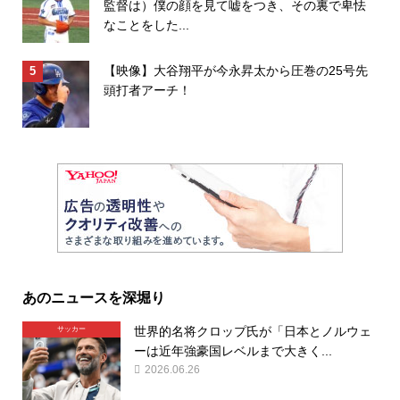
監督は）僕の顔を見て嘘をつき、その裏で卑怯
なことをした...
【映像】大谷翔平が今永昇太から圧巻の25号先
頭打者アーチ！
あのニュースを深堀り
世界的名将クロップ氏が「日本とノルウェ
サッカー
ーは近年強豪国レベルまで大きく...
2026.06.26