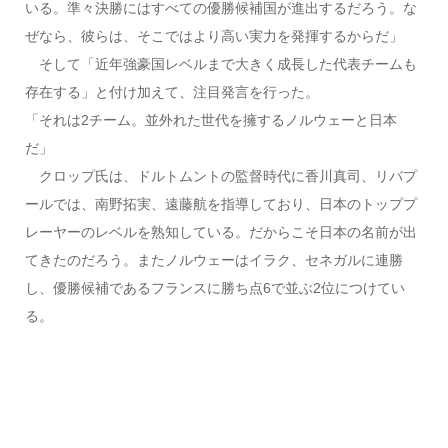
いる。準々決勝にはすべての優勝候補国が進出するだろう。な
ぜなら、彼らは、そこではより高い実力を発揮するからだ」
そして「近年強豪国レベルまで大きく成長した代表チームも
存在する」と付け加えて、注目発言を行った。
「それは2チーム。並外れた世代を擁するノルウェーと日本
だ」
クロップ氏は、ドルトムントの監督時代に香川真司、リバプ
ールでは、南野拓実、遠藤航を指導しており、日本のトッププ
レーヤーのレベルを熟知している。だからこそ日本の名前が出
てきたのだろう。またノルウェーはイラク、セネガルに連勝
し、優勝候補であるフランスに勝ち点6で並ぶ2位につけてい
る。