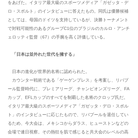
をあげた。イタリア最大級のスポーツメディア「ガゼッタ・デ
ロ・スポルト」のインタビューに答えたもの。同氏は優勝候補
としては、母国のドイツを支持しているが、決勝トーナメント
で対戦可能性のあるグループC1位のブラジルのカルロ・アンチ
ェロッティ監督（67）の手腕を高く評価している。
「日本は並外れた世代を擁する」
日本の進化が世界的名将に認められた。
カウンター戦術である「ゲーゲンプレス」を考案し、リバプ
ール監督時代に、プレミアリーグ、チャンピオンズリーグ、FA
カップ、EFLカップのすべてを制覇した名将のクロップ氏だ。
イタリア最大級のスポーツメディア「ガゼッタ・デロ・スポル
ト」のインタビューに応じたもので、リバプールを退任してい
るため、今大会は、メキシコからダラス、ヒューストンなどの
会場で連日視察。その熱狂を肌で感じると共大会のレベルの高