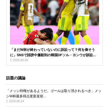
「まだW杯が終わっていないのに訴訟って？何を偉そう
に」SNSで誹謗中傷殺到の韓国DFソル・ヨンウが訴訟...
2026.06.26
話題の議論
「メッシ特権があるようだ。ゴールは取り消されるべき」メッ
シW杯最多得点更新直前...
2026.06.24