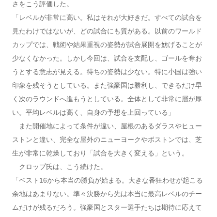
さをこう評価した。
「レベルが非常に高い。私はそれが大好きだ。すべての試合を
見たわけではないが、どの試合にも質がある。以前のワールド
カップでは、戦術や結果重視の姿勢が試合展開を妨げることが
少なくなかった。しかし今回は、試合を支配し、ゴールを奪お
うとする意志が見える。待ちの姿勢は少ない。特に小国は強い
印象を残そうとしている。また強豪国は勝利し、できるだけ早
く次のラウンドへ進もうとしている。全体として非常に層が厚
い。平均レベルは高く、自身の予想を上回っている」
また開催地によって条件が違い、屋根のあるダラスやヒュー
ストンと違い、完全な屋外のニューヨークやボストンでは、芝
生が非常に乾燥しており「試合を大きく変える」という。
クロップ氏は、こう続けた。
「ベスト16から本当の勝負が始まる。大きな番狂わせが起こる
余地はあまりない。準々決勝から先は本当に最高レベルのチー
ムだけが残るだろう。強豪国とスター選手たちは期待に応えて