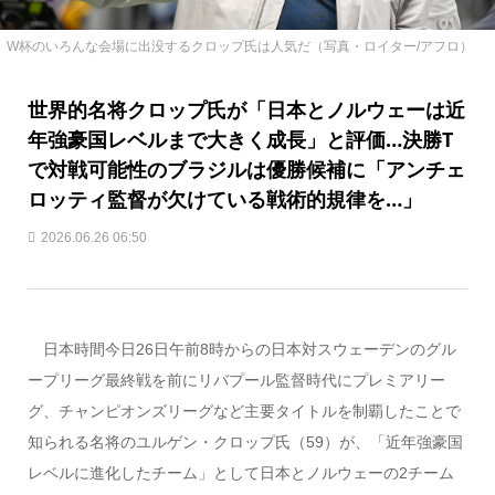
W杯のいろんな会場に出没するクロップ氏は人気だ（写真・ロイター/アフロ）
世界的名将クロップ氏が「日本とノルウェーは近
年強豪国レベルまで大きく成長」と評価…決勝T
で対戦可能性のブラジルは優勝候補に「アンチェ
ロッティ監督が欠けている戦術的規律を…」
2026.06.26 06:50
日本時間今日26日午前8時からの日本対スウェーデンのグル
ープリーグ最終戦を前にリバプール監督時代にプレミアリー
グ、チャンピオンズリーグなど主要タイトルを制覇したことで
知られる名将のユルゲン・クロップ氏（59）が、「近年強豪国
レベルに進化したチーム」として日本とノルウェーの2チーム