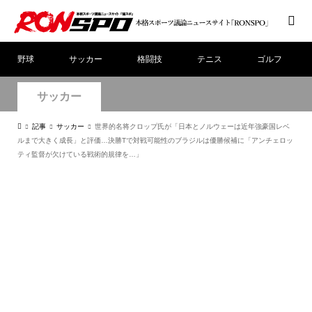
野球
サッカー
格闘技
テニス
ゴルフ
サッカー
記事
サッカー
世界的名将クロップ氏が「日本とノルウェーは近年強豪国レベ
ルまで大きく成長」と評価…決勝Tで対戦可能性のブラジルは優勝候補に「アンチェロッ
ティ監督が欠けている戦術的規律を…」