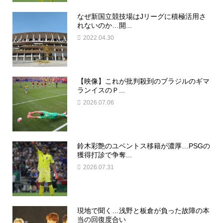
なぜ新国立競技場はJリーグに積極活用さ
れないのか…開...
2022.04.30
【映像】これが批判殺到のブラジルのギマ
ランイスのＰ...
2026.07.06
鈴木彩艶のユベントス移籍が濃厚…PSGの
獲得打診で争奪...
2026.07.31
現地で聞く…浅野と板倉が負った故障の本
当の回復度合い