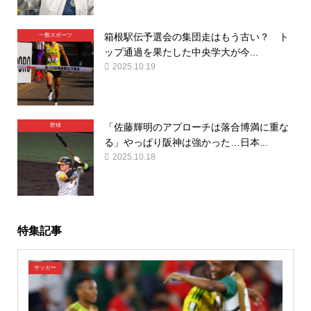
箱根駅伝予選会の集団走はもう古い？ ト
一般スポーツ
ップ通過を果たした中央学大が今...
2025.10.19
「佐藤輝明のアプローチは落合博満に重な
野球
る」やっぱり阪神は強かった…日本...
2025.10.18
特集記事
サッカー