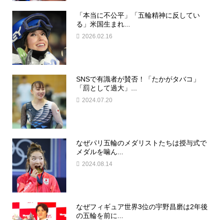
「本当に不公平」「五輪精神に反してい
る」米国生まれ...
2026.02.16
SNSで有識者が賛否！「たかがタバコ」
「罰として過大」...
2024.07.20
なぜパリ五輪のメダリストたちは授与式で
メダルを噛ん...
2024.08.14
なぜフィギュア世界3位の宇野昌磨は2年後
の五輪を前に...