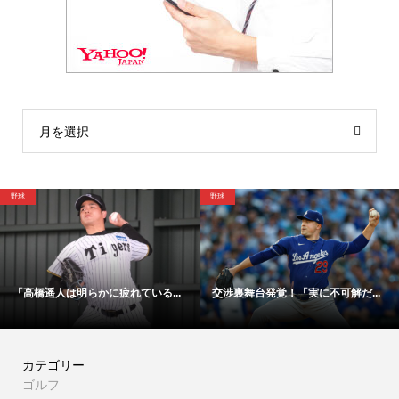
月を選択
野球
野球
「高橋遥人は明らかに疲れている...
交渉裏舞台発覚！「実に不可解だ...
カテゴリー
ゴルフ