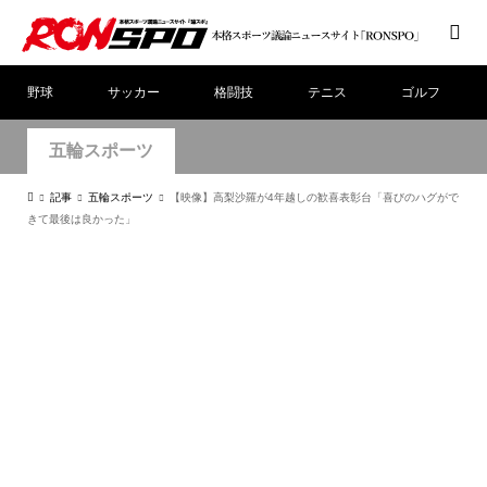
野球
サッカー
格闘技
テニス
ゴルフ
五輪スポーツ
記事
五輪スポーツ
【映像】高梨沙羅が4年越しの歓喜表彰台「喜びのハグがで
きて最後は良かった」