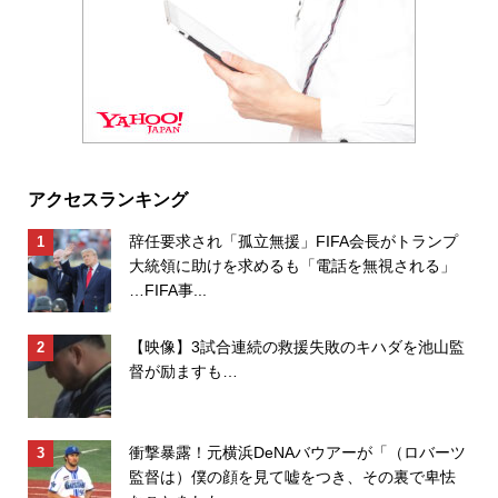
アクセスランキング
辞任要求され「孤立無援」FIFA会長がトランプ
大統領に助けを求めるも「電話を無視される」
…FIFA事...
【映像】3試合連続の救援失敗のキハダを池山監
督が励ますも…
衝撃暴露！元横浜DeNAバウアーが「（ロバーツ
監督は）僕の顔を見て嘘をつき、その裏で卑怯