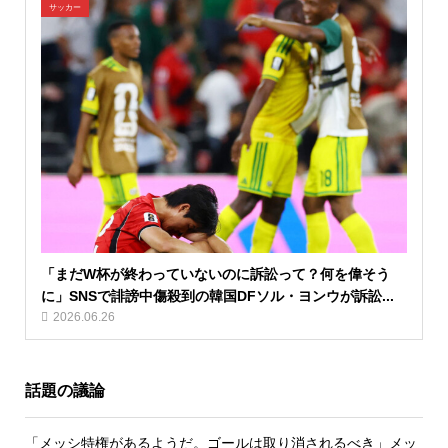
サッカー
「まだW杯が終わっていないのに訴訟って？何を偉そう
に」SNSで誹謗中傷殺到の韓国DFソル・ヨンウが訴訟...
2026.06.26
話題の議論
「メッシ特権があるようだ。ゴールは取り消されるべき」メッ