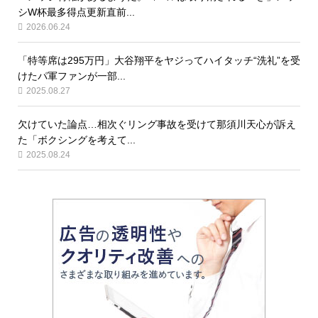
シW杯最多得点更新直前...
2026.06.24
「特等席は295万円」大谷翔平をヤジってハイタッチ“洗礼”を受
けたパ軍ファンが一部...
2025.08.27
欠けていた論点…相次ぐリング事故を受けて那須川天心が訴え
た「ボクシングを考えて...
2025.08.24