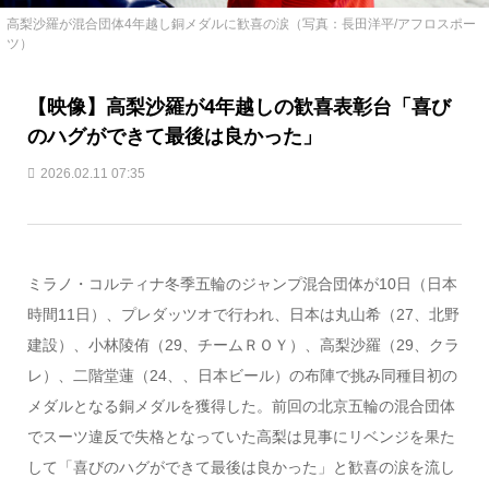
高梨沙羅が混合団体4年越し銅メダルに歓喜の涙（写真：長田洋平/アフロスポー
ツ）
【映像】高梨沙羅が4年越しの歓喜表彰台「喜び
のハグができて最後は良かった」
2026.02.11 07:35
ミラノ・コルティナ冬季五輪のジャンプ混合団体が10日（日本
時間11日）、プレダッツオで行われ、日本は丸山希（27、北野
建設）、小林陵侑（29、チームＲＯＹ）、高梨沙羅（29、クラ
レ）、二階堂蓮（24、、日本ビール）の布陣で挑み同種目初の
メダルとなる銅メダルを獲得した。前回の北京五輪の混合団体
でスーツ違反で失格となっていた高梨は見事にリベンジを果た
して「喜びのハグができて最後は良かった」と歓喜の涙を流し