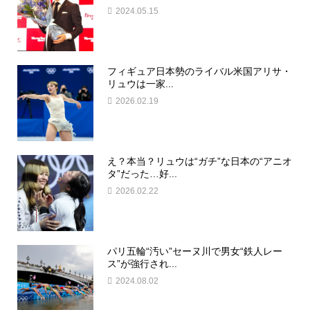
2024.05.15
フィギュア日本勢のライバル米国アリサ・
リュウは一家...
2026.02.19
え？本当？リュウは“ガチ”な日本の“アニオ
タ”だった…好...
2026.02.22
パリ五輪“汚い”セーヌ川で男女“鉄人レー
ス”が強行され...
2024.08.02