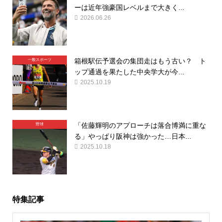
ーは近年強豪国レベルまで大きく...
2026.06.26
箱根駅伝予選会の集団走はもう古い？ ト
一般スポーツ
ップ通過を果たした中央学大が今...
2025.10.19
「佐藤輝明のアプローチは落合博満に重な
野球
る」やっぱり阪神は強かった…日本...
2025.10.18
特集記事