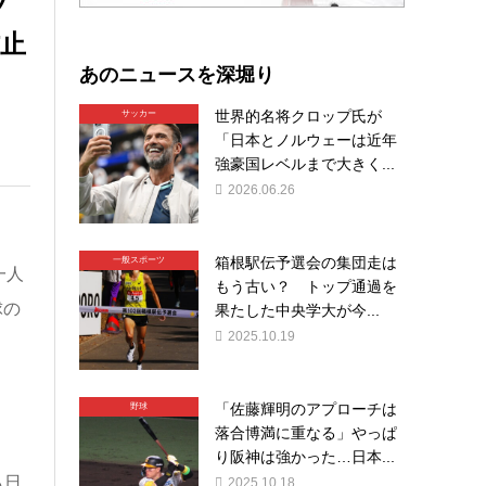
ツ
防止
あのニュースを深堀り
世界的名将クロップ氏が
サッカー
「日本とノルウェーは近年
強豪国レベルまで大きく...
2026.06.26
箱根駅伝予選会の集団走は
一般スポーツ
一人
もう古い？ トップ通過を
球の
果たした中央学大が今...
2025.10.19
「佐藤輝明のアプローチは
野球
落合博満に重なる」やっぱ
り阪神は強かった…日本...
も日
2025.10.18