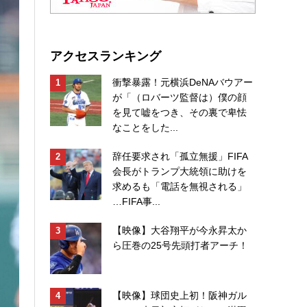
アクセスランキング
衝撃暴露！元横浜DeNAバウアー
が「（ロバーツ監督は）僕の顔
を見て嘘をつき、その裏で卑怯
なことをした...
辞任要求され「孤立無援」FIFA
会長がトランプ大統領に助けを
求めるも「電話を無視される」
…FIFA事...
【映像】大谷翔平が今永昇太か
ら圧巻の25号先頭打者アーチ！
【映像】球団史上初！阪神ガル