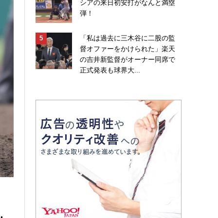
シアの来日初安打がなんと満塁
弾！
「私は過去に三木谷に二股の監
督オファーをかけられた」楽天
の吉井新監督がオーナー同席で
正式発表も球界大...