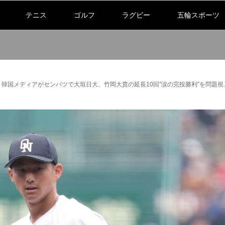
テニス
ゴルフ
ラグビー
五輪スポーツ
」韓国メディアがセンバツで大垣日大、竹岡大貴の延長10回”涙の完投勝利”を問題視