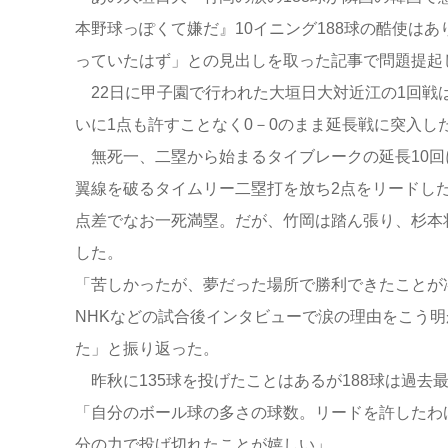
本野球っぽくて嫌だ』10イニング188球の酷使は
っていたはず」との見出しを取った記事で問題提起
22日に甲子園で行われた大垣日大対近江の1回戦
いに1点も許すことなく0－0のまま延長戦に突入した
無死一、二塁から始まるタイブレークの延長10回
翼線を破るタイムリー二塁打を放ち2点をリードし
点差でなお一死満塁。だが、竹岡は踏ん張り、杉本
した。
「苦しかったが、夢だった場所で勝利できたことが
NHKなどの試合後インタビューで涙の理由をこう
た」と振り返った。
昨秋に135球を投げたことはあるが188球は過去
「自分のボール球の多さの球数。リードを許したわ
分の力で投げ切れたことが嬉しい」