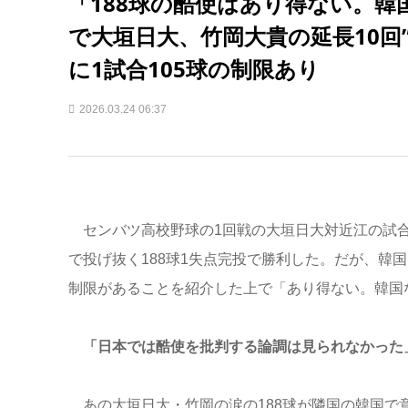
「188球の酷使はあり得ない。
で大垣日大、竹岡大貴の延長10回
に1試合105球の制限あり
2026.03.24 06:37
センバツ高校野球の1回戦の大垣日大対近江の試合
で投げ抜く188球1失点完投で勝利した。だが、韓
制限があることを紹介した上で「あり得ない。韓国
「日本では酷使を批判する論調は見られなかった
あの大垣日大・竹岡の涙の188球が隣国の韓国で