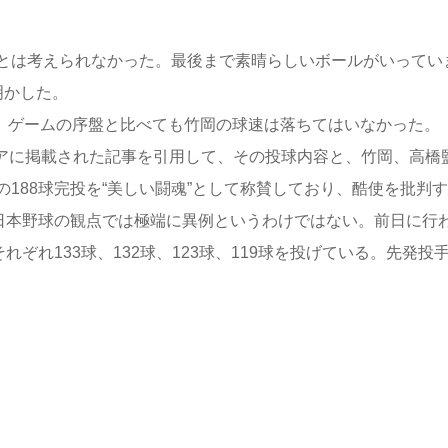
とは考えられなかった。最後まで素晴らしいボールがいってい
明かした。
ク。ゲームの序盤と比べても竹岡の球速は落ちてはいなかった。
アに掲載された記事を引用して、その投球内容と、竹岡、高橋
188球完投を“美しい闘魂”として称賛しており、酷使を批判
、日本野球の観点では極端に異例というわけではない。前日に行
ぞれ133球、132球、123球、119球を投げている。先発投