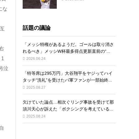
にな
話題の議論
互
「メッシ特権があるようだ。ゴールは取り消さ
右
れるべき」メッシW杯最多得点更新直前の“...
1
2026.06.24
号泣
「特等席は295万円」大谷翔平をヤジってハイ
タッチ“洗礼”を受けたパ軍ファンが一部始終...
2025.08.27
欠けていた論点…相次ぐリング事故を受けて那
須川天心が訴えた「ボクシングを考えている...
2025.08.24
自