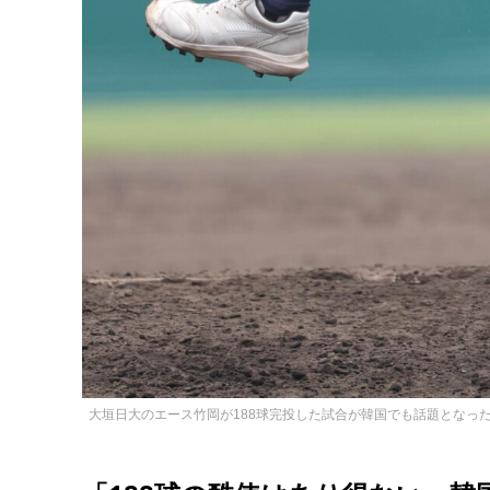
大垣日大のエース竹岡が188球完投した試合が韓国でも話題となっ