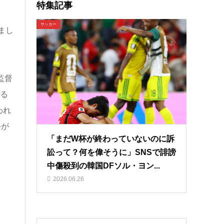
特集記事
サッカー
まし
監督
する
われ
手が
「まだW杯が終わっていないのに訴
訟って？何を偉そうに」SNSで誹謗
中傷殺到の韓国DFソル・ヨン...
2026.06.26