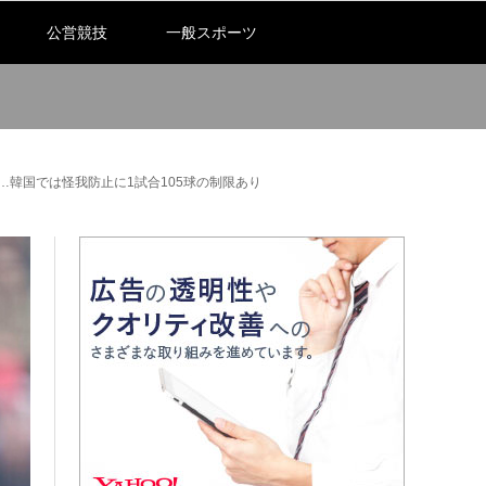
公営競技
一般スポーツ
…韓国では怪我防止に1試合105球の制限あり