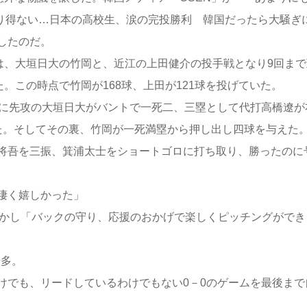
あり得ない…日本の高校生、涙の完投勝利 韓国だったら大騒ぎ
したのだ。
は、大垣日大の竹岡と、近江の上田健介の投手戦となり9回まで
。この時点で竹岡が168球、上田が121球を投げていた。
に先攻の大垣日大がバントで一死二、三塁として代打高橋遼が
た。そしてその裏、竹岡が一死満塁から押し出し四球を与えた。
将吾を三振、箕浦太士をショートゴロに打ち取り、勝ったのに
凄く嬉しかった」
明かし「バックの守り、応援のおかげで楽しくピッチングができ
最多。
けでも、リードしているわけでもない0－0のゲームを最後まで