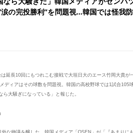
韓国なら大騒ぎだ」韓国メディアがセンバ
”涙の完投勝利”を問題視…韓国では怪我
は延長10回にもつれこむ接戦で大垣日大のエース竹岡大貴が
国メディアはその球数を問題視。韓国の高校野球では1試合105
なら大騒ぎになっている」と報じた。
」
意外な物議を醸した。韓国メディア「OSEN」が「『あまりに