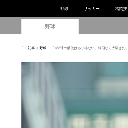
野球
サッカー
格闘技
野球
記事
野球
「188球の酷使はあり得ない。韓国なら大騒ぎだ