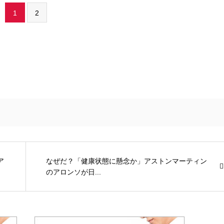
1
2
ア
なぜだ？「健康状態に懸念か」アストンマーティン
のアロンソが日...