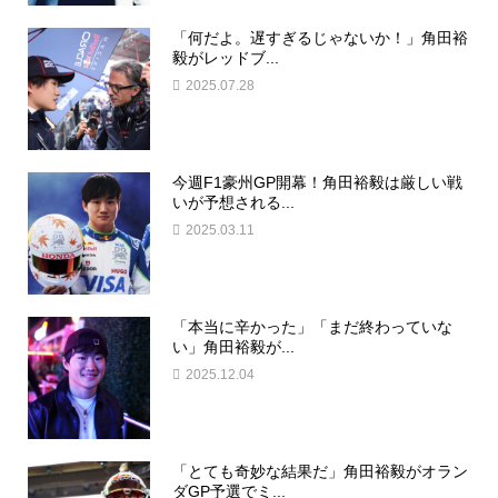
「何だよ。遅すぎるじゃないか！」角田裕
毅がレッドブ...
2025.07.28
今週F1豪州GP開幕！角田裕毅は厳しい戦
いが予想される...
2025.03.11
「本当に辛かった」「まだ終わっていな
い」角田裕毅が...
2025.12.04
「とても奇妙な結果だ」角田裕毅がオラン
ダGP予選でミ...