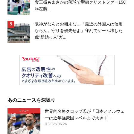
奪三振もまさかの落球で聖隷クリストファー150
㎞左腕...
阪神がなんとお粗末な…「最近の外国人は信用
ならん。守りを優先せよ」守乱でゲーム壊した
虎“新助っ人”ガ...
あのニュースを深堀り
世界的名将クロップ氏が「日本とノルウェ
サッカー
ーは近年強豪国レベルまで大きく...
2026.06.26