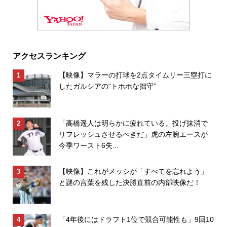
アクセスランキング
【映像】マラーの打球を2点タイムリー三塁打に
したガルシアの“トホホな拙守”
「高橋遥人は明らかに疲れている。投げ抹消で
リフレッシュさせるべきだ」虎の左腕エースが
今季ワースト6失...
【映像】これがメッシが「すべてを忘れよう」
と謎の言葉を残した決勝直前の内部映像だ！
「4年後にはドラフト1位で競合可能性も」9回10