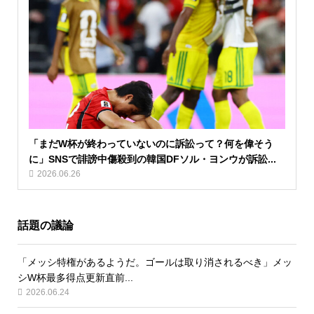
「まだW杯が終わっていないのに訴訟って？何を偉そう
に」SNSで誹謗中傷殺到の韓国DFソル・ヨンウが訴訟...
2026.06.26
話題の議論
「メッシ特権があるようだ。ゴールは取り消されるべき」メッ
シW杯最多得点更新直前...
2026.06.24