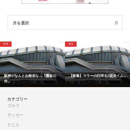
月を選択
野球
野球
阪神がなんとお粗末な…「最近の
【映像】マラーの打球を2点タイム...
外...
カテゴリー
ゴルフ
サッカー
テニス