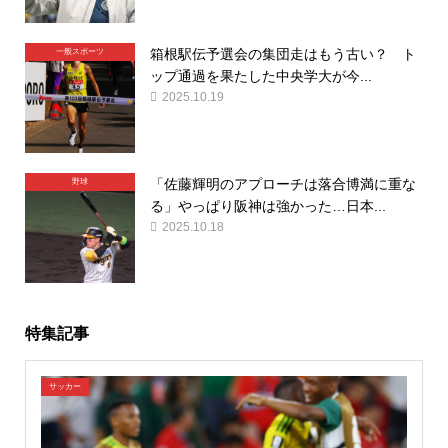
箱根駅伝予選会の集団走はもう古い？ ト
一般スポーツ
ップ通過を果たした中央学大が今...
2025.10.19
「佐藤輝明のアプローチは落合博満に重な
野球
る」やっぱり阪神は強かった…日本...
2025.10.18
特集記事
サッカー