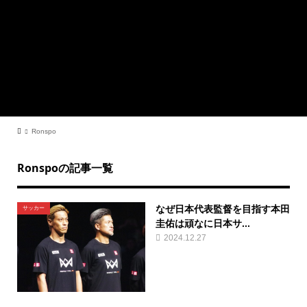
Ronspo
Ronspoの記事一覧
なぜ日本代表監督を目指す本田
サッカー
圭佑は頑なに日本サ...
2024.12.27