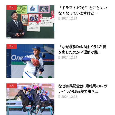
「ドラフト1位がことごとくい
野球
なくなっていますけど...
2024.12.24
「なぜ横浜DeNAはドラ1左腕
野球
を出したのか？理解が難...
2024.12.24
なぜ有馬記念は3歳牝馬のレガ
競馬
レイラが18㎝差で勝ち...
2024.12.23