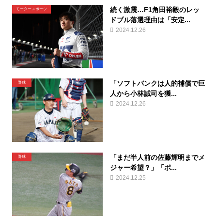
続く激震…F1角田裕毅のレッ
モータースポーツ
ドブル落選理由は「安定...
2024.12.26
「ソフトバンクは人的補償で巨
野球
人から小林誠司を獲...
2024.12.26
「まだ半人前の佐藤輝明までメ
野球
ジャー希望？」「ポ...
2024.12.25