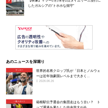
【映像】マラーの打球を2点タイムリー三塁打に
したガルシアの“トホホな拙守”
あのニュースを深堀り
世界的名将クロップ氏が「日本とノルウェ
サッカー
ーは近年強豪国レベルまで大きく...
2026.06.26
箱根駅伝予選会の集団走はもう古い？ ト
一般スポーツ
ップ通過を果たした中央学大が今...