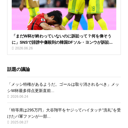
「まだW杯が終わっていないのに訴訟って？何を偉そう
に」SNSで誹謗中傷殺到の韓国DFソル・ヨンウが訴訟...
2026.06.26
話題の議論
「メッシ特権があるようだ。ゴールは取り消されるべき」メッ
シW杯最多得点更新直前...
2026.06.24
「特等席は295万円」大谷翔平をヤジってハイタッチ“洗礼”を受
けたパ軍ファンが一部...
2025.08.27