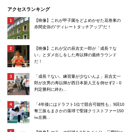
アクセスランキング
【映像】これが甲子園をどよめかせた花巻東の
赤間史弥の“ディレートタッチアップ”だ！
【映像】これが父の辰吉丈一郎が「成長？な
い」とダメ出しをした寿以輝の最終ラウンド
だ！
「成長？ない。練習量が少ないんよ」辰吉丈一
郎が次男の寿以輝が西日本新人王を倒せず2－0
判定勝利に終わ...
「4年後にはドラフト1位で競合可能性も」9回10
奪三振もまさかの落球で聖隷クリストファー150
㎞左腕...