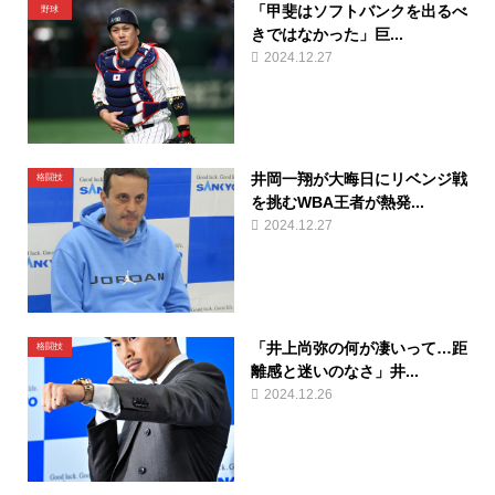
「甲斐はソフトバンクを出るべ
野球
きではなかった」巨...
2024.12.27
井岡一翔が大晦日にリベンジ戦
格闘技
を挑むWBA王者が熱発...
2024.12.27
「井上尚弥の何が凄いって…距
格闘技
離感と迷いのなさ」井...
2024.12.26