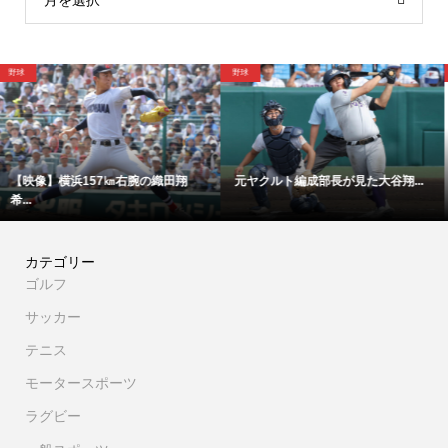
格闘技
野球
.
「成長？ない。練習量が少ないん...
【映像】これが甲子園をどよめか..
カテゴリー
ゴルフ
サッカー
テニス
モータースポーツ
ラグビー