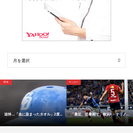
月を選択
野球
サッカー
追悼…「血に染まったタオル」2度...
「最近、思春期で」横浜F・マリノ...