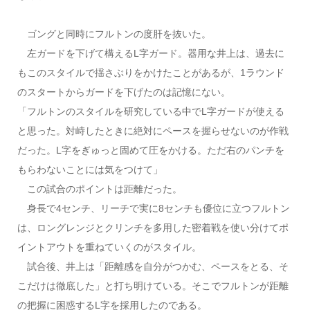
ゴングと同時にフルトンの度肝を抜いた。
左ガードを下げて構えるL字ガード。器用な井上は、過去に
もこのスタイルで揺さぶりをかけたことがあるが、1ラウンド
のスタートからガードを下げたのは記憶にない。
「フルトンのスタイルを研究している中でL字ガードが使える
と思った。対峙したときに絶対にペースを握らせないのが作戦
だった。L字をぎゅっと固めて圧をかける。ただ右のパンチを
もらわないことには気をつけて」
この試合のポイントは距離だった。
身長で4センチ、リーチで実に8センチも優位に立つフルトン
は、ロングレンジとクリンチを多用した密着戦を使い分けてポ
イントアウトを重ねていくのがスタイル。
試合後、井上は「距離感を自分がつかむ、ペースをとる、そ
こだけは徹底した」と打ち明けている。そこでフルトンが距離
の把握に困惑するL字を採用したのである。