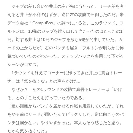
ジャブの差し合いで井上の左が先に当たった。リーチ差を考
えると井上が不利のはずが、逆に左の攻防で圧倒したのだ。米
データ会社「CompuBox」の調べによると、このラウンド、フ
ルトンは、18発のジャブを繰り出して当たったのはたったの1
発。対する井上は10発のジャブを放ち5発が的中していた。ガ
ードの上からだが、右のパンチも届き、フルトンが明らかに怖
気づいていたのがわかった。ステップバックを多用して下がる
シーンが目立つ。
1ラウンドを終えてコーナーに帰ってきた井上に真吾トレー
ナーは「気を抜くな」との声をかけた。
なぜか？ その1ラウンドの攻防で真吾トレーナーは「いけ
る」との手ごたえを持っていたのである。
「遠い距離からパンチを届かせる作戦も用意していたが、それ
をやる前にリードが届いたんでビックリした。逆に向こうのパ
ンチは届かない。やりやすかった。本人もそう感じたと思う。
だから気を抜くなと」