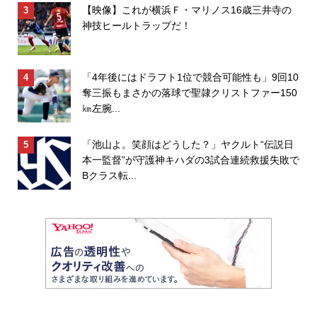
【映像】これが横浜Ｆ・マリノス16歳三井寺の
神技ヒールトラップだ！
「4年後にはドラフト1位で競合可能性も」9回10
奪三振もまさかの落球で聖隷クリストファー150
㎞左腕...
「池山よ。笑顔はどうした？」ヤクルト“伝説日
本一監督”が守護神キハダの3試合連続救援失敗で
Bクラス転...