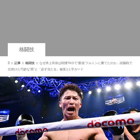
格闘技
記事
格闘技
なぜ井上尚弥は戦慄TKOで“最強”フルトンに勝てたのか…頭脳戦で
仕掛けた巧妙な“罠”と「必ず当たる」秘策とL字ガード