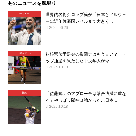
あのニュースを深堀り
世界的名将クロップ氏が「日本とノルウェ
サッカー
ーは近年強豪国レベルまで大きく...
2026.06.26
箱根駅伝予選会の集団走はもう古い？ ト
一般スポーツ
ップ通過を果たした中央学大が今...
2025.10.19
「佐藤輝明のアプローチは落合博満に重な
野球
る」やっぱり阪神は強かった…日本...
2025.10.18