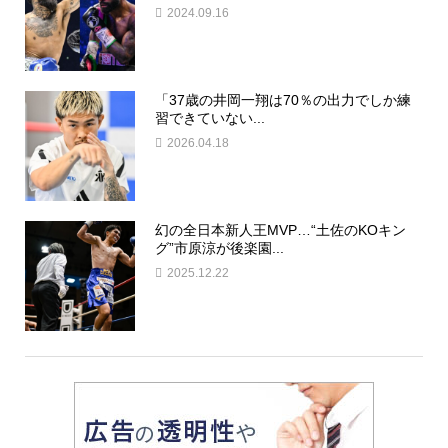
2024.09.16
「37歳の井岡一翔は70％の出力でしか練
習できていない...
2026.04.18
幻の全日本新人王MVP…“土佐のKOキン
グ”市原涼が後楽園...
2025.12.22