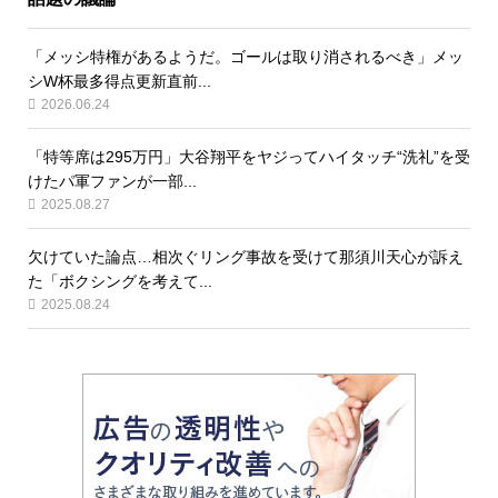
「メッシ特権があるようだ。ゴールは取り消されるべき」メッ
シW杯最多得点更新直前...
2026.06.24
「特等席は295万円」大谷翔平をヤジってハイタッチ“洗礼”を受
けたパ軍ファンが一部...
2025.08.27
欠けていた論点…相次ぐリング事故を受けて那須川天心が訴え
た「ボクシングを考えて...
2025.08.24