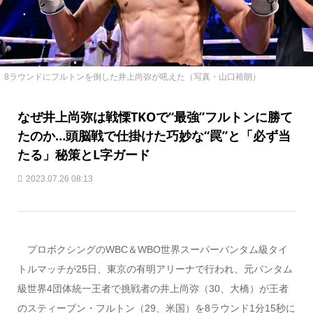
8ラウンドにフルトンを倒した井上尚弥が吼えた（写真・山口裕朗）
なぜ井上尚弥は戦慄TKOで“最強”フルトンに勝て
たのか…頭脳戦で仕掛けた巧妙な“罠”と「必ず当
たる」秘策とL字ガード
2023.07.26 08:13
プロボクシングのWBC＆WBO世界スーパーバンタム級タイ
トルマッチが25日、東京の有明アリーナで行われ、元バンタム
級世界4団体統一王者で挑戦者の井上尚弥（30、大橋）が王者
のスティーブン・フルトン（29、米国）を8ラウンド1分15秒に