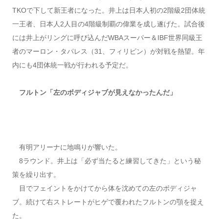
TKOで下して新王者になった。井上は日本人初の2階級2団体統
一王者、日本人2人目の4階級制覇の偉業を成し遂げた。試合後
には井上がリングに呼び込んだWBAスーパー＆IBF世界同級王
者のマーロン・タパレス（31、フィリピン）が対戦を熱望。年
内にも4団体統一戦が行われる予定だ。
フルトン「左のボディジャブが見えなかったんだ」
有明アリーナに地鳴りが響いた。
8ラウンド。井上は「必ず当たると練習してきた」という秘
策を繰り出す。
目でフェイントをかけてから体を沈めての左のボディジャ
ブ。続けて右ストレートがヒゲで覆われたフルトンの顎を捉え
た。