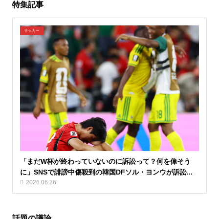
特集記事
サッカー
「まだW杯が終わっていないのに訴訟って？何を偉そう
に」SNSで誹謗中傷殺到の韓国DFソル・ヨンウが訴訟...
2026.06.26
話題の議論