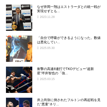
なぜ井岡一翔はエストラーダとの統一戦が
実現せずとも...
2023.11.28
「自分で呼吸ができるようになった。数値
は悪化してい...
2025.05.30
衝撃の高速8連打でTKOデビュー“超新
星”坪井智也の「強...
2025.03.15
井上尚弥に倒されたフルトンの再起戦を見
た“悪童”ネリ...