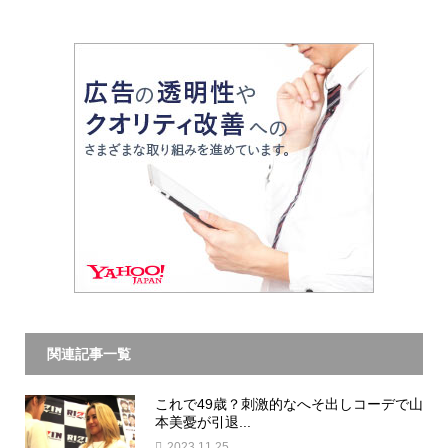
関連記事一覧
これで49歳？刺激的なへそ出しコーデで山
本美憂が引退...
2023.11.25