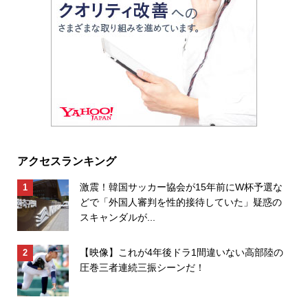
アクセスランキング
激震！韓国サッカー協会が15年前にW杯予選な
どで「外国人審判を性的接待していた」疑惑の
スキャンダルが...
【映像】これが4年後ドラ1間違いない高部陸の
圧巻三者連続三振シーンだ！