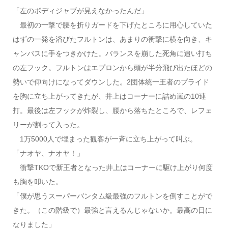
「左のボディジャブが見えなかったんだ」
最初の一撃で腰を折りガードを下げたところに用心していた
はずの一発を浴びたフルトンは、あまりの衝撃に横を向き、キ
ャンバスに手をつきかけた。バランスを崩した死角に追い打ち
の左フック。フルトンはエプロンから頭が半分飛び出たほどの
勢いで仰向けになってダウンした。2団体統一王者のプライド
を胸に立ち上がってきたが、井上はコーナーに詰め嵐の10連
打。最後は左フックが炸裂し、腰から落ちたところで、レフェ
リーが割って入った。
1万5000人で埋まった観客が一斉に立ち上がって叫ぶ。
「ナオヤ、ナオヤ！」
衝撃TKOで新王者となった井上はコーナーに駆け上がり何度
も胸を叩いた。
「僕が思うスーパーバンタム級最強のフルトンを倒すことがで
きた。（この階級で）最強と言えるんじゃないか。最高の日に
なりました」