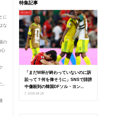
特集記事
サッカー
とに
はな
場の
の心
か
「まだW杯が終わっていないのに訴
訟って？何を偉そうに」SNSで誹謗
た。
中傷殺到の韓国DFソル・ヨン...
2026.06.26
違