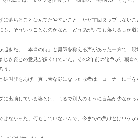
。その際には、タップを拒否して、衝撃の「失神KO」となった
ずに落ちることなんてたやすいこと。ただ前回タップしないこ
にも、そういうことなのかなと。どうあがいても落ちるしか道
が起きた。「本当の侍」と勇気を称える声があった一方で、現
まじき姿との意見が多く出ていた。その2年前の論争が、朝倉
ろう。
と雄叫びをあげ、真っ青な顔になった敗者は、コーナーに手を
ブに出演している姿とは、まるで別人のように言葉が少なかっ
ではなかった。何もしていないんで。今までの負けとはワケが