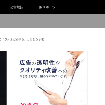
公営競技
一般スポーツ
Sで「多分まだ頑張る」と再起を示唆