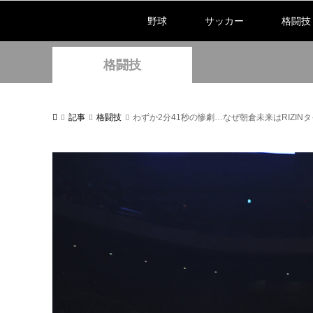
野球
サッカー
格闘技
格闘技
記事
格闘技
わずか2分41秒の惨劇…なぜ朝倉未来はRIZ