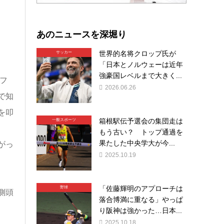
あのニュースを深堀り
世界的名将クロップ氏が
サッカー
「日本とノルウェーは近年
強豪国レベルまで大きく...
フ
2026.06.26
で知
を叩
箱根駅伝予選会の集団走は
一般スポーツ
もう古い？ トップ通過を
果たした中央学大が今...
がっ
2025.10.19
「佐藤輝明のアプローチは
野球
側頭
落合博満に重なる」やっぱ
り阪神は強かった…日本...
2025.10.18