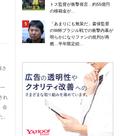
」
トス監督が衝撃発言…約55億円
の移籍金が...
「あまりにも無策だ」森保監督
のW杯ブラジル戦での衝撃内幕が
明らかになりファンの批判が再
燃…半年限定続...
催さ
）
で一
され
。会
た。