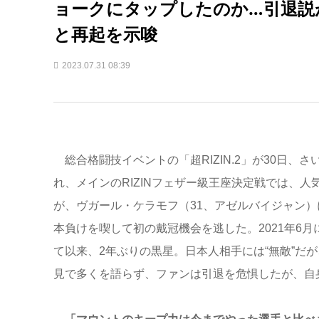
ョークにタップしたのか…引退説
と再起を示唆
2023.07.31 08:39
総合格闘技イベントの「超RIZIN.2」が30日、
れ、メインのRIZINフェザー級王座決定戦では、
が、ヴガール・ケラモフ（31、アゼルバイジャン）
本負けを喫して初の戴冠機会を逃した。2021年6
て以来、2年ぶりの黒星。日本人相手には“無敵”だ
見で多くを語らず、ファンは引退を危惧したが、自