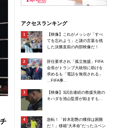
アクセスランキング
【映像】これがメッシが「すべ
てを忘れよう」と謎の言葉を残
した決勝直前の内部映像だ！
辞任要求され「孤立無援」FIFA
会長がトランプ大統領に助けを
求めるも「電話を無視される」
…FIFA事...
【映像】3試合連続の救援失敗の
キハダを池山監督が励ますも…
殺チ
急転！「鈴木彩艶の獲得は困難
だ！」移籍“大本命”だったユベン