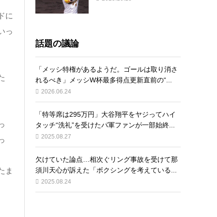
ドに
いっ
話題の議論
「メッシ特権があるようだ。ゴールは取り消さ
た
れるべき」メッシW杯最多得点更新直前の“...
2026.06.24
「特等席は295万円」大谷翔平をヤジってハイ
っ
タッチ“洗礼”を受けたパ軍ファンが一部始終...
2025.08.27
っ
欠けていた論点…相次ぐリング事故を受けて那
須川天心が訴えた「ボクシングを考えている...
たま
2025.08.24