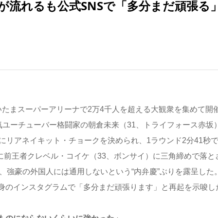
が流れるも公式SNSで「多分まだ頑張る
さいたまスーパーアリーナで2万4千人を超える大観衆を集めて開
人気ユーチューバー格闘家の朝倉未来（31、トライフォース赤坂
にリアネイキット・チョークを決められ、1ラウンド2分41秒
月に前王者クレベル・コイケ（33、ボンサイ）に三角締めで落と
が、強豪の外国人には通用しないという“内弁慶”ぶりを露呈した
身のインスタグラムで「多分まだ頑張ります」と再起を示唆し