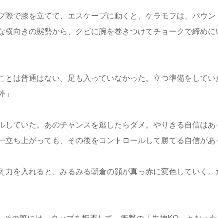
プ際で膝を立てて、エスケープに動くと、ケラモフは、パウン
な横向きの態勢から、クビに腕を巻きつけてチョークで締めに
ことは普通はない。足も入っていなかった。立つ準備をしてい
外」
ルしていた。あのチャンスを逃したらダメ。やりきる自信はあ
一立ち上がっても、その後をコントロールして勝てる自信があ
え力を入れると、みるみる朝倉の顔が真っ赤に変色していく。
プ。