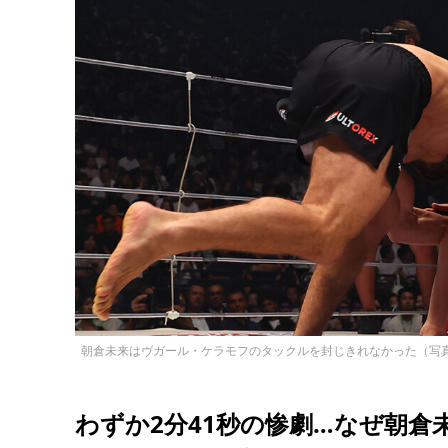
朝倉未来はヴガール・ケラモフのタックルを封じきれなかった（写真・RI
わずか2分41秒の惨劇…なぜ朝倉