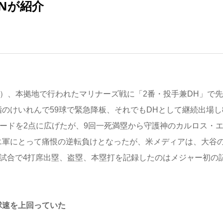
Nが紹介
）、本拠地で行われたマリナーズ戦に「2番・投手兼DH」で
のけいれんで59球で緊急降板、それでもDHとして継続出場し
リードを2点に広げたが、9回一死満塁から守護神のカルロス・
エ軍にとって痛恨の逆転負けとなったが、米メディアは、大谷
た試合で4打席出塁、盗塁、本塁打を記録したのはメジャー初の
球速を上回っていた