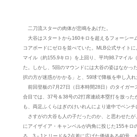
二刀流スターの肉体が悲鳴をあげた。
大谷はスタートから160キロを超えるフォーシー
コアボードにゼロを並べていた。MLB公式サイトに
マイル（約155.9キロ）を上回り、平均98.7マイル（
た。しかし、5回のマウンドには大谷の姿はなかっ
択の方が迷惑がかかる」と、59球で降板を申し入れ
前回登板の7月27日（日本時間28日）のタイガー
合目では、37号＆38号の2打席連続本塁打を放った
も、両足ふくらはぎのけいれんにより途中でベンチ
さすがの大谷も人の子だったのか、と思わせたが、
にアイザイア・キャンベルが内角に投じた155キ
る。3－1とリードを2点差に広げた価値ある40号。