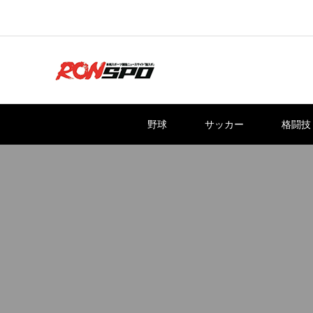
野球
サッカー
格闘技