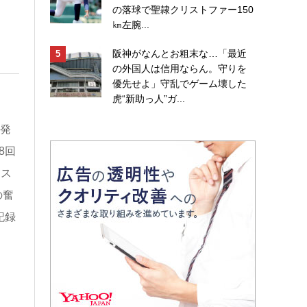
の落球で聖隷クリストファー150
㎞左腕...
阪神がなんとお粗末な…「最近
の外国人は信用ならん。守りを
優先せよ」守乱でゲーム壊した
虎“新助っ人”ガ...
先発
8回
エス
の奮
記録