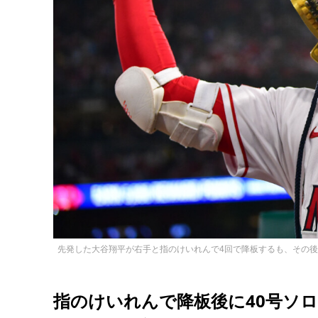
先発した大谷翔平が右手と指のけいれんで4回で降板するも、その後、40号
指のけいれんで降板後に40号ソ