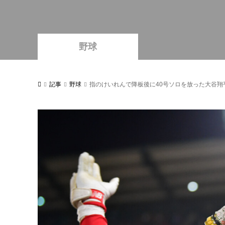
野球
記事
野球
指のけいれんで降板後に40号ソロを放った大谷翔