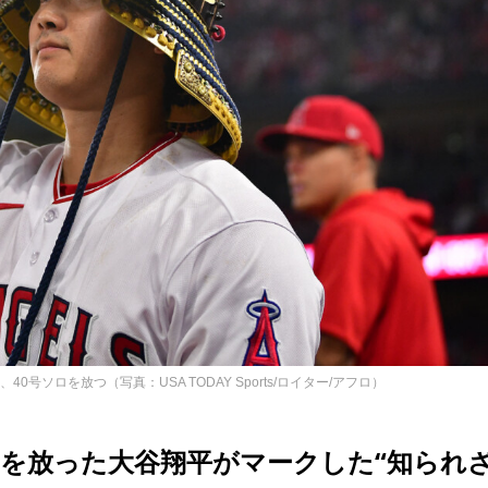
ソロを放つ（写真：USA TODAY Sports/ロイター/アフロ）
ロを放った大谷翔平がマークした“知られ