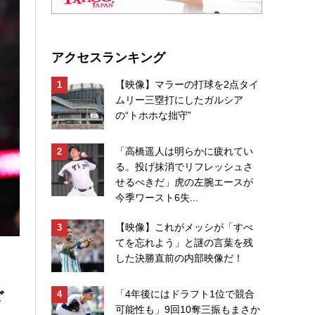
アクセスランキング
【映像】マラーの打球を2点タイ
ムリー三塁打にしたガルシア
の“トホホな拙守”
「高橋遥人は明らかに疲れてい
る。投げ抹消でリフレッシュさ
せるべきだ」虎の左腕エースが
今季ワースト6失...
【映像】これがメッシが「すべ
てを忘れよう」と謎の言葉を残
した決勝直前の内部映像だ！
ざ
「4年後にはドラフト1位で競合
可能性も」9回10奪三振もまさか