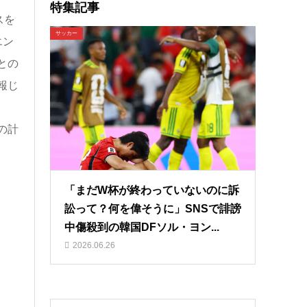
特集記事
スを
サッカー
エン
との
報じ
の計
「まだW杯が終わっていないのに訴
訟って？何を偉そうに」SNSで誹謗
中傷殺到の韓国DFソル・ヨン...
2026.06.26