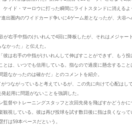
、ケイド・マーロウに打った瞬間にライトスタンドに消えるよ
フ進出圏内のワイドカード争いに4ゲーム差となったが、大谷へ
谷が右手中指のけいれんで4回に降板したが、それはメジャー
らなかった」と伝えた。
「彼は右手の中指がけいれんして伸ばすことができず、もう投
ことは、いつでも信用している。指なので過度に懸念すること
問題なかったのは確かだ」とのコメントを紹介。
がつながっていると考えているが、この先に向けて心配はし
先発起用に問題がないことを強調した。
ン監督やトレーニングスタッフと次回先発を飛ばすかどうかに
楽観視している。彼は再び投球を試す数日後に指は良くなって
塁打は59本ペースだという。