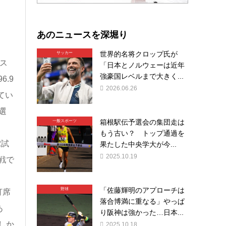
あのニュースを深堀り
世界的名将クロップ氏が
サッカー
ス
「日本とノルウェーは近年
強豪国レベルまで大きく...
.9
2026.06.26
てい
選
箱根駅伝予選会の集団走は
一般スポーツ
もう古い？ トップ通過を
2試
果たした中央学大が今...
2025.10.19
戦で
「佐藤輝明のアプローチは
野球
打席
落合博満に重なる」やっぱ
あ
り阪神は強かった…日本...
しか
2025.10.18