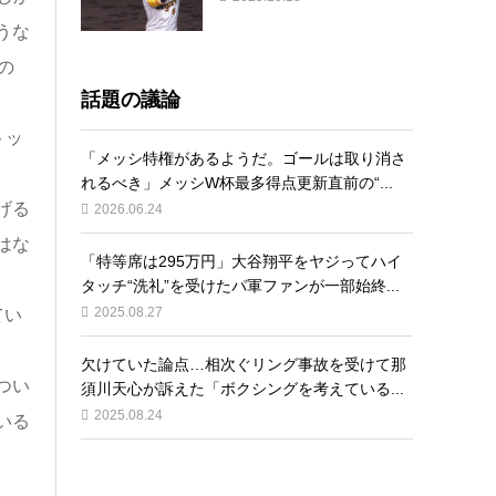
うな
の
話題の議論
トッ
「メッシ特権があるようだ。ゴールは取り消さ
れるべき」メッシW杯最多得点更新直前の“...
げる
2026.06.24
はな
「特等席は295万円」大谷翔平をヤジってハイ
タッチ“洗礼”を受けたパ軍ファンが一部始終...
2025.08.27
てい
欠けていた論点…相次ぐリング事故を受けて那
つい
須川天心が訴えた「ボクシングを考えている...
2025.08.24
いる