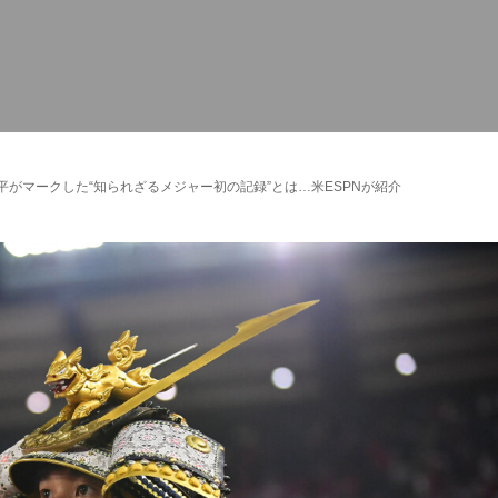
平がマークした“知られざるメジャー初の記録”とは…米ESPNが紹介