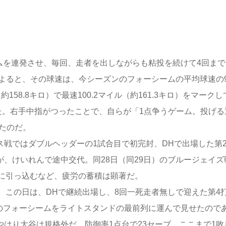
ムを連発させ、毎回、走者を出しながらも粘投を続けて4回まで
よると、その球速は、今シーズンのフォーシームの平均球速の96
約158.8キロ）で最速100.2マイル（約161.3キロ）をマークし
た。右手中指がつったことで、自らが「1点争うゲーム。投げる
たのだ。
ス戦ではダブルヘッダーの1試合目で初完封、DHで出場した第
が、けいれんで途中交代。同28日（同29日）のブルージェイズ
に引っ込むなど、疲労の蓄積は顕著だ。
この日は、DHで継続出場し、8回一死走者無しで迎えた第4
ロのフォーシームをライトスタンドの最前列に運んで見せたので
やはり大谷は規格外だ。防御率1点台で23セーブ、ここまで1敗