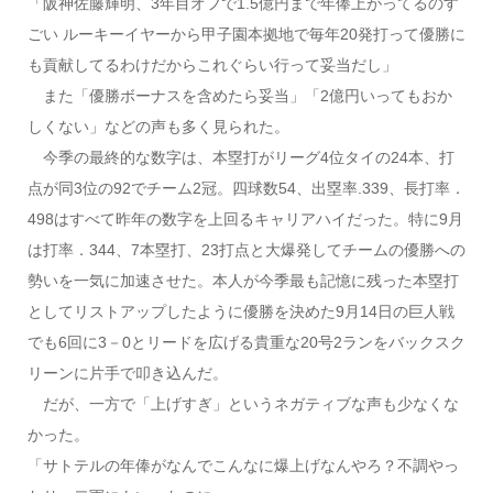
「阪神佐藤輝明、3年目オフで1.5億円まで年俸上がってるのす
ごい ルーキーイヤーから甲子園本拠地で毎年20発打って優勝に
も貢献してるわけだからこれぐらい行って妥当だし」
また「優勝ボーナスを含めたら妥当」「2億円いってもおか
しくない」などの声も多く見られた。
今季の最終的な数字は、本塁打がリーグ4位タイの24本、打
点が同3位の92でチーム2冠。四球数54、出塁率.339、長打率．
498はすべて昨年の数字を上回るキャリアハイだった。特に9月
は打率．344、7本塁打、23打点と大爆発してチームの優勝への
勢いを一気に加速させた。本人が今季最も記憶に残った本塁打
としてリストアップしたように優勝を決めた9月14日の巨人戦
でも6回に3－0とリードを広げる貴重な20号2ランをバックスク
リーンに片手で叩き込んだ。
だが、一方で「上げすぎ」というネガティブな声も少なくな
かった。
「サトテルの年俸がなんでこんなに爆上げなんやろ？不調やっ