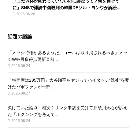
「まだW杯が終わっていないのに訴訟って？何を偉そう
に」SNSで誹謗中傷殺到の韓国DFソル・ヨンウが訴訟...
2026.06.26
話題の議論
「メッシ特権があるようだ。ゴールは取り消されるべき」メッ
シW杯最多得点更新直前...
2026.06.24
「特等席は295万円」大谷翔平をヤジってハイタッチ“洗礼”を受
けたパ軍ファンが一部...
2025.08.27
欠けていた論点…相次ぐリング事故を受けて那須川天心が訴え
た「ボクシングを考えて...
2025.08.24