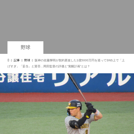
野球
記事
野球
阪神の佐藤輝明が契約更改した1億5000万円を巡ってSNS上で「上
げすぎ」「妥当」と賛否…岡田監督の評価と“覚醒計画”とは？