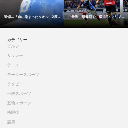
..
「最近、思春期で」横浜F・マリノ...
【映像】これが横浜Ｆ・マリノス1.
カテゴリー
ゴルフ
サッカー
テニス
モータースポーツ
ラグビー
一般スポーツ
五輪スポーツ
格闘技
競馬