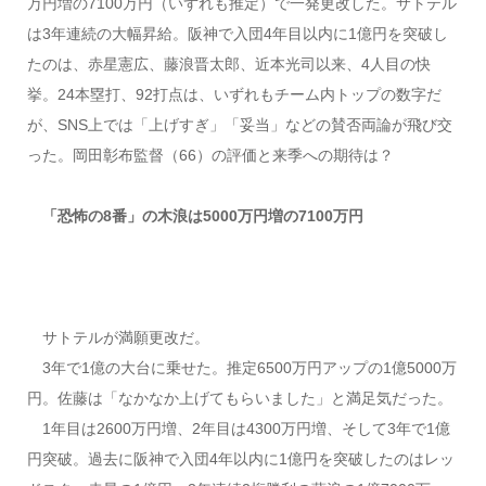
万円増の7100万円（いずれも推定）で一発更改した。サトテル
は3年連続の大幅昇給。阪神で入団4年目以内に1億円を突破し
たのは、赤星憲広、藤浪晋太郎、近本光司以来、4人目の快
挙。24本塁打、92打点は、いずれもチーム内トップの数字だ
が、SNS上では「上げすぎ」「妥当」などの賛否両論が飛び交
った。岡田彰布監督（66）の評価と来季への期待は？
「恐怖の8番」の木浪は5000万円増の7100万円
サトテルが満願更改だ。
3年で1億の大台に乗せた。推定6500万円アップの1億5000万
円。佐藤は「なかなか上げてもらいました」と満足気だった。
1年目は2600万円増、2年目は4300万円増、そして3年で1億
円突破。過去に阪神で入団4年以内に1億円を突破したのはレッ