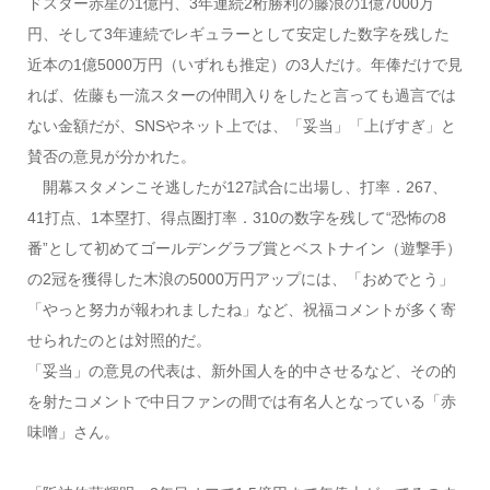
ドスター赤星の1億円、3年連続2桁勝利の藤浪の1億7000万
円、そして3年連続でレギュラーとして安定した数字を残した
近本の1億5000万円（いずれも推定）の3人だけ。年俸だけで見
れば、佐藤も一流スターの仲間入りをしたと言っても過言では
ない金額だが、SNSやネット上では、「妥当」「上げすぎ」と
賛否の意見が分かれた。
開幕スタメンこそ逃したが127試合に出場し、打率．267、
41打点、1本塁打、得点圏打率．310の数字を残して“恐怖の8
番”として初めてゴールデングラブ賞とベストナイン（遊撃手）
の2冠を獲得した木浪の5000万円アップには、「おめでとう」
「やっと努力が報われましたね」など、祝福コメントが多く寄
せられたのとは対照的だ。
「妥当」の意見の代表は、新外国人を的中させるなど、その的
を射たコメントで中日ファンの間では有名人となっている「赤
味噌」さん。