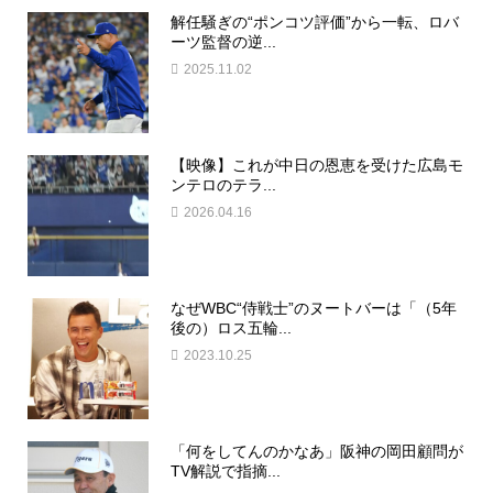
解任騒ぎの“ポンコツ評価”から一転、ロバ
ーツ監督の逆...
2025.11.02
【映像】これが中日の恩恵を受けた広島モ
ンテロのテラ...
2026.04.16
なぜWBC“侍戦士”のヌートバーは「（5年
後の）ロス五輪...
2023.10.25
「何をしてんのかなあ」阪神の岡田顧問が
TV解説で指摘...