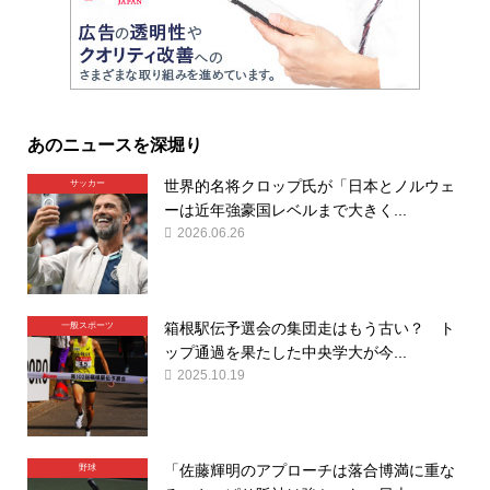
あのニュースを深堀り
世界的名将クロップ氏が「日本とノルウェ
サッカー
ーは近年強豪国レベルまで大きく...
2026.06.26
箱根駅伝予選会の集団走はもう古い？ ト
一般スポーツ
ップ通過を果たした中央学大が今...
2025.10.19
「佐藤輝明のアプローチは落合博満に重な
野球