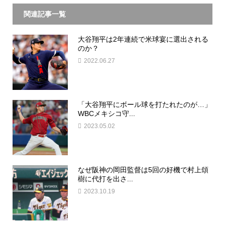
関連記事一覧
大谷翔平は2年連続で米球宴に選出される
のか？
2022.06.27
「大谷翔平にボール球を打たれたのが…」
WBCメキシコ守...
2023.05.02
なぜ阪神の岡田監督は5回の好機で村上頌
樹に代打を出さ...
2023.10.19