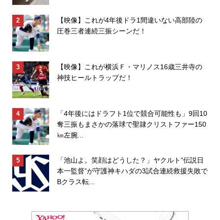
【映像】これが4年後ドラ1間違いない高部陸の
圧巻三者連続三振シーンだ！
【映像】これが横浜Ｆ・マリノス16歳三井寺の
神技ヒールトラップだ！
「4年後にはドラフト1位で競合可能性も」9回10
奪三振もまさかの落球で聖隷クリストファー150
㎞左腕...
「池山よ。笑顔はどうした？」ヤクルト“伝説日
本一監督”が守護神キハダの3試合連続救援失敗で
Bクラス転...