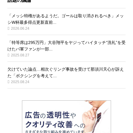
話題の議論
「メッシ特権があるようだ。ゴールは取り消されるべき」メッ
シW杯最多得点更新直前...
2026.06.24
「特等席は295万円」大谷翔平をヤジってハイタッチ“洗礼”を受
けたパ軍ファンが一部...
2025.08.27
欠けていた論点…相次ぐリング事故を受けて那須川天心が訴え
た「ボクシングを考えて...
2025.08.24