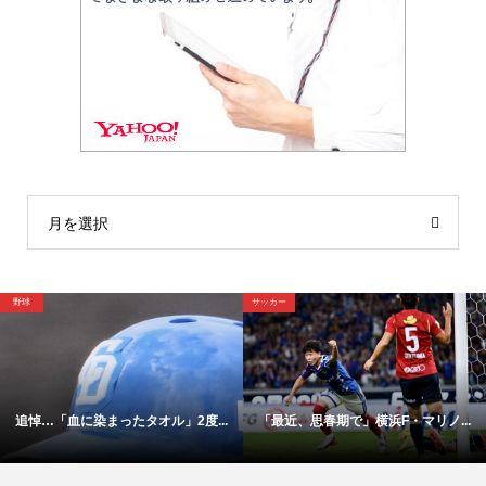
月を選択
サッカー
サッカー
オル」2度...
「最近、思春期で」横浜F・マリノ...
【映像】これが横浜Ｆ・