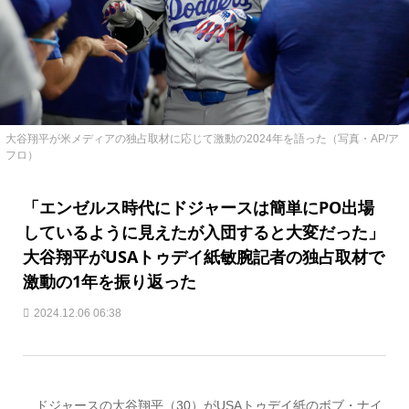
大谷翔平が米メディアの独占取材に応じて激動の2024年を語った（写真・AP/ア
フロ）
「エンゼルス時代にドジャースは簡単にPO出場
しているように見えたが入団すると大変だった」
大谷翔平がUSAトゥデイ紙敏腕記者の独占取材で
激動の1年を振り返った
2024.12.06 06:38
ドジャースの大谷翔平（30）がUSAトゥデイ紙のボブ・ナイ