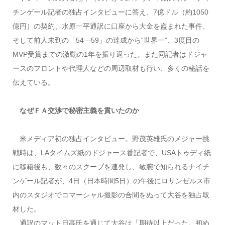
チンゲール記者の独占インタビューに答え、7億ドル（約1050
億円）の契約、水原一平通訳に口座から大金を盗まれた事件、
そして前人未到の「54―59」の達成から“世界一”、3度目の
MVP受賞までの激動の1年を振り返った。また同記者はドジャ
ースのフロントや代理人などの周辺取材も行い、多くの秘話を
伝えている。
なぜＦＡ交渉で秘密主義を貫いたのか
米メディア初の独占インタビュー。野茂英雄氏のメジャー挑
戦時は、LAタイムズ紙のドジャース番記者で、USAトゥディ紙
に移籍後も、数々のスクープを連発し、敏腕で知られるナイチ
ンゲール記者が、4日（日本時間5日）の午後にロサンゼルス市
内のスタジオでコマーシャル撮影の合間をぬって大谷を独占取
材した。
通訳のマット日高氏を通じて大谷は「期待以上だった。初め