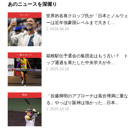
あのニュースを深堀り
世界的名将クロップ氏が「日本とノルウェ
サッカー
ーは近年強豪国レベルまで大きく...
2026.06.26
箱根駅伝予選会の集団走はもう古い？ ト
一般スポーツ
ップ通過を果たした中央学大が今...
2025.10.19
「佐藤輝明のアプローチは落合博満に重な
野球
る」やっぱり阪神は強かった…日本...
2025.10.18