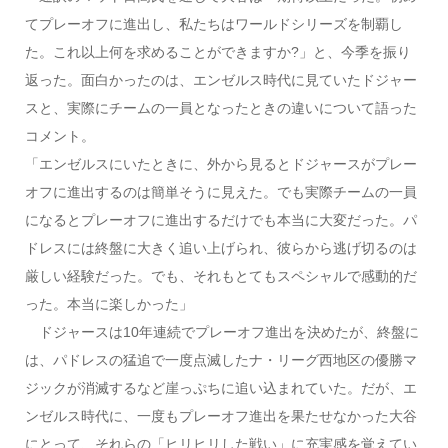
てプレーオフに進出し、私たちはワールドシリーズを制覇し
た。これ以上何を求めることができますか?」と、今季を振り
返った。面白かったのは、エンゼルス時代に見ていたドジャー
スと、実際にチームの一員となったときの違いについて語った
コメント。
「エンゼルスにいたときに、外から見るとドジャースがプレー
オフに進出するのは簡単そうに見えた。でも実際チームの一員
になるとプレーオフに進出するだけでも本当に大変だった。パ
ドレスには終盤に大きく追い上げられ、彼らから逃げ切るのは
厳しい経験だった。でも、それもとてもスペシャルで感動的だ
った。本当に楽しかった」
ドジャースは10年連続でプレーオフ進出を決めたが、終盤に
は、パドレスの猛追で一度点滅したナ・リーグ西地区の優勝マ
ジックが消滅するなど崖っぷちに追い込まれていた。だが、エ
ンゼルス時代に、一度もプレーオフ進出を果たせなかった大谷
にとって、それらの「ヒリヒリした戦い」に充実感を覚えてい