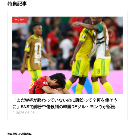
特集記事
サッカー
「まだW杯が終わっていないのに訴訟って？何を偉そう
に」SNSで誹謗中傷殺到の韓国DFソル・ヨンウが訴訟...
2026.06.26