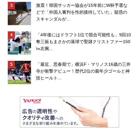
激震！韓国サッカー協会が15年前にW杯予選な
どで「外国人審判を性的接待していた」疑惑の
スキャンダルが...
「4年後にはドラフト1位で競合可能性も」9回10
奪三振もまさかの落球で聖隷クリストファー150
㎞左腕...
「最近、思春期で」横浜F・マリノス16歳の三井
寺が衝撃デビュー！歴代2位の最年少ゴールと神
技ヒールト...