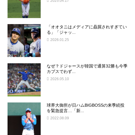
2025.04.17
「オオタニはメディアに贔屓されすぎてい
る」「ジャッ...
2026.01.25
なぜ？ドジャースが韓国で通算32勝も今季
カブスでわず...
2026.05.10
球界大御所が日ハムBIGBOSSの来季続投
を緊急提言…「新...
2022.08.09