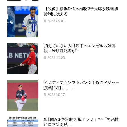
【映像】横浜DeNAの藤浪晋太郎が移籍初
勝利に吠える
2025.09.01
消えていない大谷翔平のエンゼルス残留
説…米敏腕記者が...
2023.11.23
米メディアもソフトバンク千賀のメジャー
挑戦に注目…「...
2022.10.17
9球団が1位公表“無風ドラフト”で「将来性
にロマンを感...