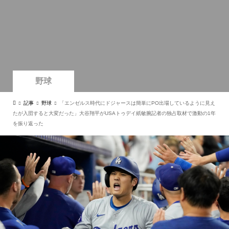
野球
記事
野球
「エンゼルス時代にドジャースは簡単にPO出場しているように見え
たが入団すると大変だった」大谷翔平がUSAトゥデイ紙敏腕記者の独占取材で激動の1年
を振り返った