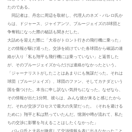
たのである。
同記者は、丹念に周辺を取材し、代理人のネズ・バレロ氏か
らは、ドジャース、ジャイアンツ、ブルージェイズの3球団と
争奪戦になった際の秘話も聞きだした。
大詰めを迎えた際に「大谷がトロント行きの飛行機に乗った」
との情報が駆け巡った。交渉を続けていた各球団から確認の連
絡が入り「私も翔平も飛行機には乗っていない」と返答した
が、そのブルージェイズからだけは連絡がなかったという。
「ジャーナリストがしたことはあまりにも無謀だった。それは
球団（ブルージェイズ）、球団のファン、そしてカナダという
国を傷つけた。本当に申し訳ない気持ちになった。なぜなら、
その情報が出た1分間、彼らは、みんな彼が来ると感じたから
だ。それが交渉プロセスで最大の失望だった。（それを避ける
ために）翔平と私は黙っていたんだ。憶測や噂が流れて、私た
ちの交渉に影響を与えることはしたくなかった」
バレロ氏と大谷が徹底して交渉情報を表に出さなかったこと