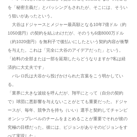
を「秘密主義だ」とバッシングもされたが、そこには、そうい
う狙いがあったという。
大谷はドジャースとメジャー最高額となる10年7億ドル（約
1050億円）の契約を結ぶわけだが、そのうち6億8000万ドル
（約1020億円）を無利子で後払いにしたという契約内容が衝撃
を与えた。これは「完全に大谷のアイデアだった」という。
「給料の全部または一部を延期したらどうなりますか?私は経
済的に大丈夫です」
バレロ氏は大谷から投げかけられた言葉をこう明かしてい
る。
「業界に大きな波紋を呼んだが、翔平にとって（自分の契約
で）球団に悪影響を与えないことがとても重要だった。ドジャ
ースが、毎年、競争力を持ち（いい）選手と契約してチャンピ
オンシップレベルのチームをまとめることが重要でそれが彼の
究極の目標だった。彼には、ビジョンがありそのビジョンをす
べて実現した」