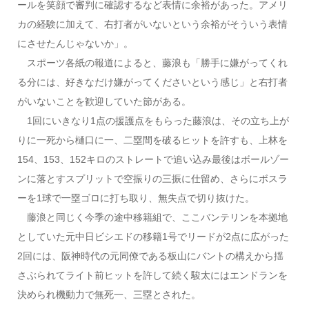
ールを笑顔で審判に確認するなど表情に余裕があった。アメリ
カの経験に加えて、右打者がいないという余裕がそういう表情
にさせたんじゃないか」。
スポーツ各紙の報道によると、藤浪も「勝手に嫌がってくれ
る分には、好きなだけ嫌がってくださいという感じ」と右打者
がいないことを歓迎していた節がある。
1回にいきなり1点の援護点をもらった藤浪は、その立ち上が
りに一死から樋口に一、二塁間を破るヒットを許すも、上林を
154、153、152キロのストレートで追い込み最後はボールゾー
ンに落とすスプリットで空振りの三振に仕留め、さらにボスラ
ーを1球で一塁ゴロに打ち取り、無失点で切り抜けた。
藤浪と同じく今季の途中移籍組で、ここバンテリンを本拠地
としていた元中日ビシエドの移籍1号でリードが2点に広がった
2回には、阪神時代の元同僚である板山にバントの構えから揺
さぶられてライト前ヒットを許して続く駿太にはエンドランを
決められ機動力で無死一、三塁とされた。