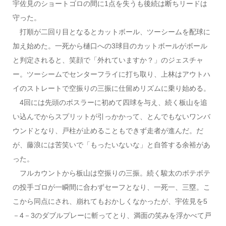
宇佐見のショートゴロの間に1点を失うも後続は断ちリードは
守った。
打順が二回り目となるとカットボール、ツーシームを配球に
加え始めた。一死から樋口への3球目のカットボールがボール
と判定されると、笑顔で「外れていますか？」のジェスチャ
ー。ツーシームでセンターフライに打ち取り、上林はアウトハ
イのストレートで空振りの三振に仕留めリズムに乗り始める。
4回には先頭のボスラーに初めて四球を与え、続く板山を追
い込んでからスプリットが引っかかって、とんでもないワンバ
ウンドとなり、戸柱が止めることもできず走者が進んだ。だ
が、藤浪には苦笑いで「もったいないな」と自答する余裕があ
った。
フルカウントから板山は空振りの三振。続く駿太のボテボテ
の投手ゴロが一瞬間に合わずセーフとなり、一死一、三塁。こ
こから同点にされ、崩れてもおかしくなかったが、宇佐見を5
－4－3のダブルプレーに斬ってとり、満面の笑みを浮かべて戸