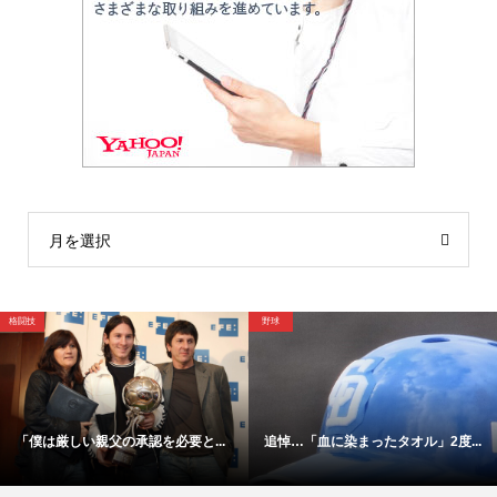
月を選択
サッカー
サッカー
ル」2度...
「最近、思春期で」横浜F・マリノ...
【映像】これが横浜Ｆ・マ