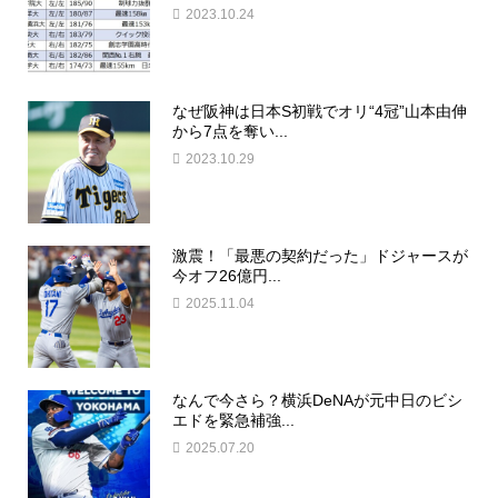
2023.10.24
なぜ阪神は日本S初戦でオリ“4冠”山本由伸
から7点を奪い...
2023.10.29
激震！「最悪の契約だった」ドジャースが
今オフ26億円...
2025.11.04
なんで今さら？横浜DeNAが元中日のビシ
エドを緊急補強...
2025.07.20