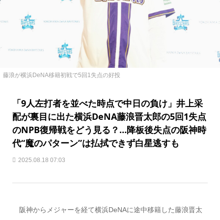
藤浪が横浜DeNA移籍初戦で5回1失点の好投
「9人左打者を並べた時点で中日の負け」井上采
配が裏目に出た横浜DeNA藤浪晋太郎の5回1失点
のNPB復帰戦をどう見る？…降板後失点の阪神時
代“魔のパターン”は払拭できず白星逃すも
2025.08.18 07:03
阪神からメジャーを経て横浜DeNAに途中移籍した藤浪晋太