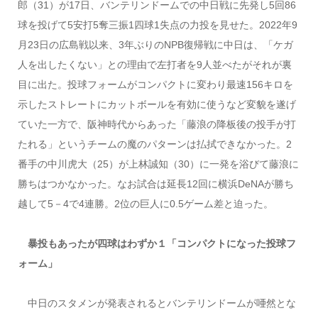
郎（31）が17日、バンテリンドームでの中日戦に先発し5回86
球を投げて5安打5奪三振1四球1失点の力投を見せた。2022年9
月23日の広島戦以来、3年ぶりのNPB復帰戦に中日は、「ケガ
人を出したくない」との理由で左打者を9人並べたがそれが裏
目に出た。投球フォームがコンパクトに変わり最速156キロを
示したストレートにカットボールを有効に使うなど変貌を遂げ
ていた一方で、阪神時代からあった「藤浪の降板後の投手が打
たれる」というチームの魔のパターンは払拭できなかった。2
番手の中川虎大（25）が上林誠知（30）に一発を浴びて藤浪に
勝ちはつかなかった。なお試合は延長12回に横浜DeNAが勝ち
越して5－4で4連勝。2位の巨人に0.5ゲーム差と迫った。
暴投もあったが四球はわずか１「コンパクトになった投球フ
ォーム」
中日のスタメンが発表されるとバンテリンドームが唖然とな