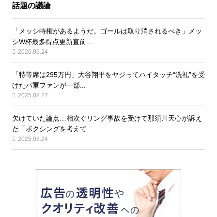
話題の議論
「メッシ特権があるようだ。ゴールは取り消されるべき」メッ
シW杯最多得点更新直前...
2026.06.24
「特等席は295万円」大谷翔平をヤジってハイタッチ“洗礼”を受
けたパ軍ファンが一部...
2025.08.27
欠けていた論点…相次ぐリング事故を受けて那須川天心が訴え
た「ボクシングを考えて...
2025.08.24