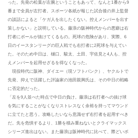
った。先発の松葉が左腕ということもあって、なんと1番から9
番まで全員が左打者。スポーツ各紙が報じた試合後の井上監督
の談話によると「ケガ人を出したくない。控えメンバーを出す
策しかない」と説明している。藤浪の阪神時代からの悪癖は右
打者にボールが抜けてくるもの。死球の危険があり、実際、6
日のイースタンリーグの巨人戦でも右打者に2死球を与えてい
た。そのため中日は、樋口、駿太、土田、宇佐見と4人も、控
えメンバーを起用せざるを得なくなった。
現役時代に阪神、ダイエー（現ソフトバンク）、ヤクルトで
先発、抑えで活躍した評論家の池田親興氏は、その中日の戦略
に否定的だった。
「左を9人並べた時点で中日の負け。藤浪は右打者への抜け球
を気にすることがなくなりストレスなく余裕を持ってマウンド
に立てたと思う。攻略したいなら意識せず右打者を起用すべき
だ。先を危惧するより、1勝を積み重ねないとクライマックス
シリーズ進出はない。また藤浪は阪神時代に比べて、際どいボ