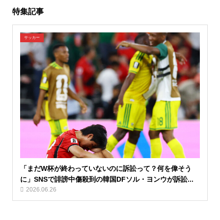
特集記事
サッカー
「まだW杯が終わっていないのに訴訟って？何を偉そう
に」SNSで誹謗中傷殺到の韓国DFソル・ヨンウが訴訟...
2026.06.26