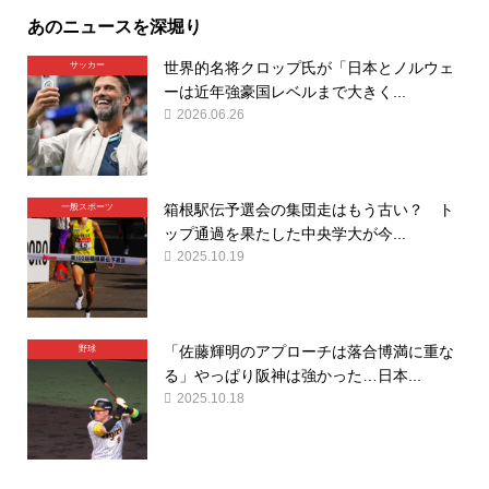
あのニュースを深堀り
世界的名将クロップ氏が「日本とノルウェ
サッカー
ーは近年強豪国レベルまで大きく...
2026.06.26
箱根駅伝予選会の集団走はもう古い？ ト
一般スポーツ
ップ通過を果たした中央学大が今...
2025.10.19
「佐藤輝明のアプローチは落合博満に重な
野球
る」やっぱり阪神は強かった…日本...
2025.10.18