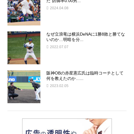
た“防御率0.00男...
2024.04.08
なぜ立浪竜は横浜DeNAに1勝8敗と勝てな
いのか…明暗を分...
2022.07.07
阪神OBの赤星憲広氏は臨時コーチとして
何を教えたのか…...
2023.02.05