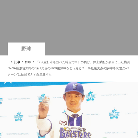
野球
記事
野球
「9人左打者を並べた時点で中日の負け」井上采配が裏目に出た横浜
DeNA藤浪晋太郎の5回1失点のNPB復帰戦をどう見る？…降板後失点の阪神時代“魔のパ
ターン”は払拭できず白星逃すも