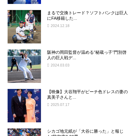
まるで交換トレード？ソフトバンクは巨人
にFA移籍した...
2024.12.18
阪神の岡田監督が温める“秘蔵っ子”門別啓
人の巨人戦デ...
2024.03.03
【映像】大谷翔平がピーチ色ドレスの妻の
真美子さんと...
2025.07.17
シカゴ地元紙が「大谷に勝った」と報じ