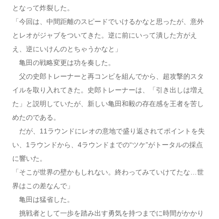
となって炸裂した。
「今回は、中間距離のスピードでいけるかなと思ったが、意外
とレオがジャブをついてきた。逆に前にいって潰した方がえ
え、逆にいけんのとちゃうかなと」
亀田の戦略変更は功を奏した。
父の史郎トレーナーと再コンビを組んでから、超攻撃的スタ
イルを取り入れてきた。史郎トレーナーは、「引き出しは増え
た」と説明していたが、新しい亀田和毅の存在感を王者を苦し
めたのである。
だが、11ラウンドにレオの意地で盛り返されてポイントを失
い、1ラウンドから、4ラウンドまでの“ツケ”がトータルの採点
に響いた。
「そこが世界の壁かもしれない。終わってみていけてたな…世
界はこの差なんで」
亀田は猛省した。
挑戦者として一歩を踏み出す勇気を持つまでに時間がかかり