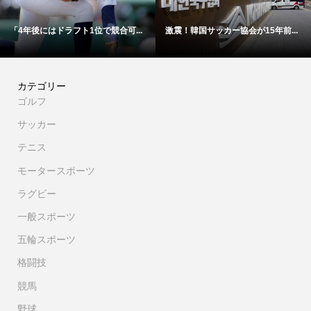
.
激震！韓国サッカー協会が15年前...
【映像】これが4年後ドラ1間違い..
カテゴリー
ゴルフ
サッカー
テニス
モータースポーツ
ラグビー
一般スポーツ
五輪スポーツ
格闘技
競馬
野球