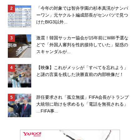
「今年の対象では智弁学園の杉本真滉がナンバ
ーワン」元ヤクルト編成部長がセンバツで見つ
けたBIG3以外...
激震！韓国サッカー協会が15年前にW杯予選な
どで「外国人審判を性的接待していた」疑惑の
スキャンダルが...
【映像】これがメッシが「すべてを忘れよう」
と謎の言葉を残した決勝直前の内部映像だ！
辞任要求され「孤立無援」FIFA会長がトランプ
大統領に助けを求めるも「電話を無視される」
…FIFA事...