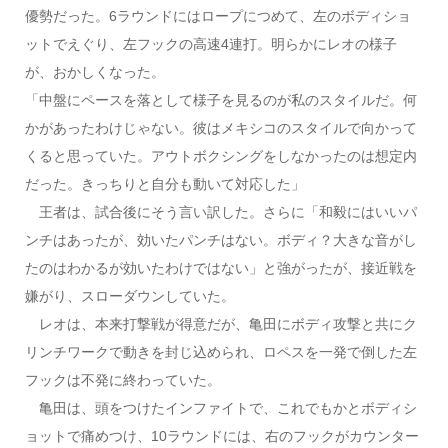
優勢だった。6ラウンドにはロープにつめて、左のボディショ
ットでえぐり、左フックの高速4連打。明らかにレオの様子
が、おかしくなった。
「中盤にペースを落として様子を見るのが私のスタイルだ。何
かがあったわけじゃない。彼はメキシコのスタイルで向かって
くると思っていた。アウトボクシングをしなかったのは想定内
だった。きっちりと自分も動いて対応した」
王者は、試合後にそう言い訳した。さらに「和毅にはいいパ
ンチはあったが、効いたパンチはない。ボディ？大きな音がし
たのはわかるが効いたわけではない」と強がったが、接近戦を
嫌がり、スローダウンしていた。
レオは、本来打撃戦が得意だが、亀田にボディ攻撃と共にク
リンチワークで動きを封じ込められ、ロペスを一発で倒した左
フックは不発に終わっていた。
亀田は、頭をつけたインファイトで、これでもかとボディシ
ョットで痛めつけ、10ラウンドには、右のフックがカウンター