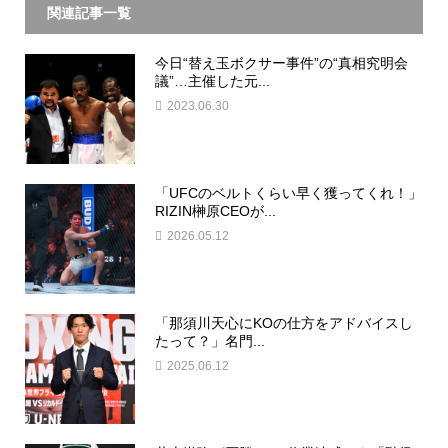
関連記事一覧
今日“替え玉ボクサー事件”の“真相究明会
議”…主催した元...
2023.06.30
「UFCのベルトくらい早く獲ってくれ！」
RIZIN榊原CEOが...
2026.05.12
「那須川天心にKOの仕方をアドバイスし
たって？」名門...
2025.06.12