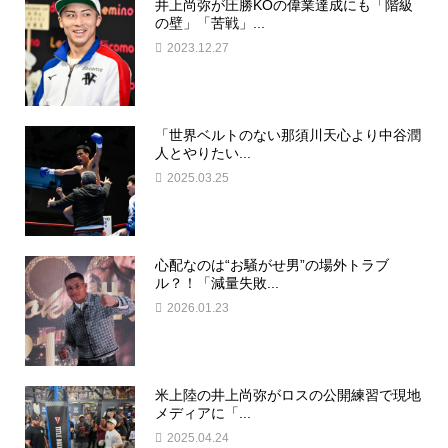
井上尚弥が圧勝KOの偉業達成にも「階級
の壁」「苦戦」...
2023.12.27
「世界ベルトのない那須川天心より中谷潤
人とやりたい...
2025.03.25
心配なのは“お騒がせ男”の場外トラブ
ル？！「減量失敗...
2026.01.23
米上陸の井上尚弥がロスの公開練習で現地
メディアに「...
2025.04.24