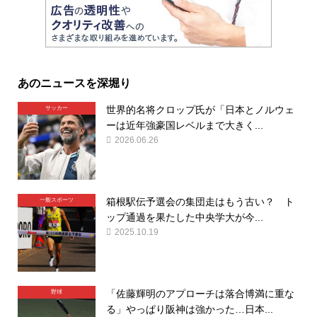
あのニュースを深堀り
世界的名将クロップ氏が「日本とノルウェ
サッカー
ーは近年強豪国レベルまで大きく...
2026.06.26
箱根駅伝予選会の集団走はもう古い？ ト
一般スポーツ
ップ通過を果たした中央学大が今...
2025.10.19
「佐藤輝明のアプローチは落合博満に重な
野球
る」やっぱり阪神は強かった…日本...