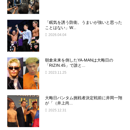
「眠気を誘う防衛。うまいが強いと思った
ことはない」W...
2026.04.04
朝倉未来を倒したYA-MANは大晦日の
「RIZIN.45」で誰と...
2023.11.25
大晦日バンタム挑戦者決定戦前に井岡一翔
が「（井上尚...
2025.12.31