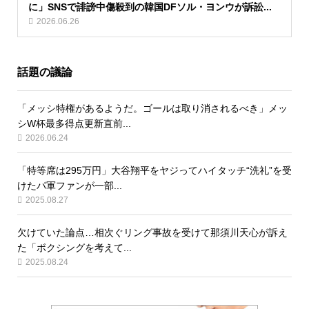
に」SNSで誹謗中傷殺到の韓国DFソル・ヨンウが訴訟...
2026.06.26
話題の議論
「メッシ特権があるようだ。ゴールは取り消されるべき」メッ
シW杯最多得点更新直前...
2026.06.24
「特等席は295万円」大谷翔平をヤジってハイタッチ“洗礼”を受
けたパ軍ファンが一部...
2025.08.27
欠けていた論点…相次ぐリング事故を受けて那須川天心が訴え
た「ボクシングを考えて...
2025.08.24