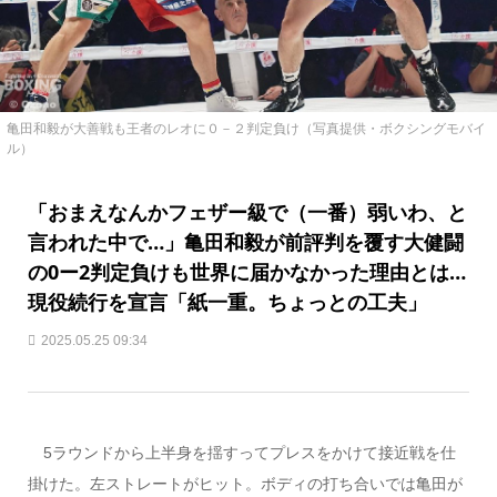
亀田和毅が大善戦も王者のレオに０－２判定負け（写真提供・ボクシングモバイ
ル）
「おまえなんかフェザー級で（一番）弱いわ、と
言われた中で…」亀田和毅が前評判を覆す大健闘
の0ー2判定負けも世界に届かなかった理由とは…
現役続行を宣言「紙一重。ちょっとの工夫」
2025.05.25 09:34
5ラウンドから上半身を揺すってプレスをかけて接近戦を仕
掛けた。左ストレートがヒット。ボディの打ち合いでは亀田が