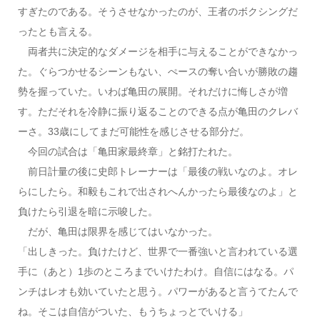
すぎたのである。そうさせなかったのが、王者のボクシングだ
ったとも言える。
両者共に決定的なダメージを相手に与えることができなかっ
た。ぐらつかせるシーンもない、ぺースの奪い合いが勝敗の趨
勢を握っていた。いわば亀田の展開。それだけに悔しさが増
す。ただそれを冷静に振り返ることのできる点が亀田のクレバ
ーさ。33歳にしてまだ可能性を感じさせる部分だ。
今回の試合は「亀田家最終章」と銘打たれた。
前日計量の後に史郎トレーナーは「最後の戦いなのよ。オレ
らにしたら。和毅もこれで出されへんかったら最後なのよ」と
負けたら引退を暗に示唆した。
だが、亀田は限界を感じてはいなかった。
「出しきった。負けたけど、世界で一番強いと言われている選
手に（あと）1歩のところまでいけたわけ。自信にはなる。パ
ンチはレオも効いていたと思う。パワーがあると言うてたんで
ね。そこは自信がついた、もうちょっとでいける」