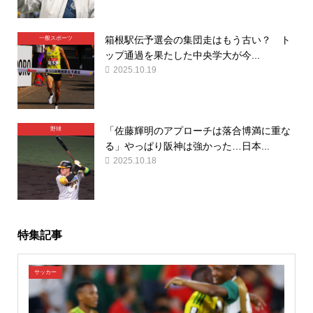
箱根駅伝予選会の集団走はもう古い？ ト
一般スポーツ
ップ通過を果たした中央学大が今...
2025.10.19
「佐藤輝明のアプローチは落合博満に重な
野球
る」やっぱり阪神は強かった…日本...
2025.10.18
特集記事
サッカー