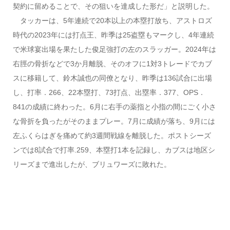
契約に留めることで、その狙いを達成した形だ」と説明した。
タッカーは、5年連続で20本以上の本塁打放ち、アストロズ
時代の2023年には打点王、昨季は25盗塁もマークし、4年連続
で米球宴出場を果たした俊足強打の左のスラッガー。2024年は
右脛の骨折などで3か月離脱、そのオフに1対3トレードでカブ
スに移籍して、鈴木誠也の同僚となり、昨季は136試合に出場
し、打率．266、22本塁打、73打点、出塁率．377、OPS．
841の成績に終わった。6月に右手の薬指と小指の間にごく小さ
な骨折を負ったがそのままプレー。7月に成績が落ち、9月には
左ふくらはぎを痛めて約3週間戦線を離脱した。ポストシーズ
ンでは8試合で打率.259、本塁打1本を記録し、カブスは地区シ
リーズまで進出したが、ブリュワーズに敗れた。