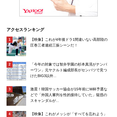
アクセスランキング
【映像】これが4年後ドラ1間違いない高部陸の
圧巻三者連続三振シーンだ！
「今年の対象では智弁学園の杉本真滉がナンバ
ーワン」元ヤクルト編成部長がセンバツで見つ
けたBIG3以外...
激震！韓国サッカー協会が15年前にW杯予選な
どで「外国人審判を性的接待していた」疑惑の
スキャンダルが...
【映像】これがメッシが「すべてを忘れよう」