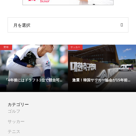
月を選択
野球
野球
【映像】これが4年後ドラ1間違い...
「高橋遥人は明らかに疲れている...
カテゴリー
ゴルフ
サッカー
テニス