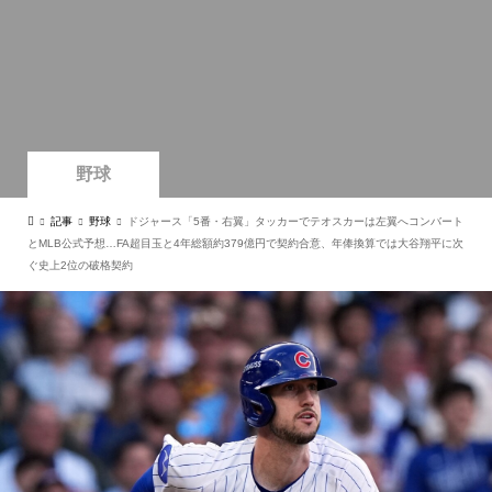
野球
記事
野球
ドジャース「5番・右翼」タッカーでテオスカーは左翼へコンバート
とMLB公式予想…FA超目玉と4年総額約379億円で契約合意、年俸換算では大谷翔平に次
ぐ史上2位の破格契約