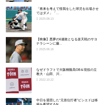
「将来を考えて怪我をした球児を出場させ
てはダメ」「...
2025.08.13
【映像】悪夢の6連敗となる楽天戦のサヨ
ナラシーンに藤...
2025.06.16
なぜドラフトで大阪桐蔭高OB＆現役の立
教大・山田、川...
2022.10.22
中日を退団した“元首位打者”ビシエドは移
籍を希望するN...