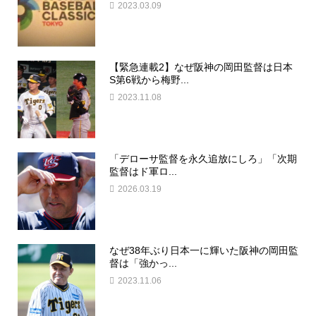
2023.03.09
【緊急連載2】なぜ阪神の岡田監督は日本
S第6戦から梅野...
2023.11.08
「デローサ監督を永久追放にしろ」「次期
監督はド軍ロ...
2026.03.19
なぜ38年ぶり日本一に輝いた阪神の岡田監
督は「強かっ...
2023.11.06