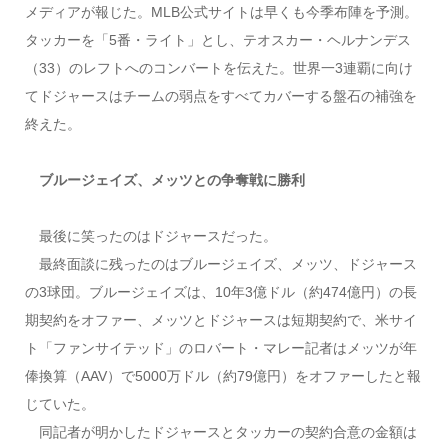
メディアが報じた。MLB公式サイトは早くも今季布陣を予測。
タッカーを「5番・ライト」とし、テオスカー・ヘルナンデス
（33）のレフトへのコンバートを伝えた。世界一3連覇に向け
てドジャースはチームの弱点をすべてカバーする盤石の補強を
終えた。
ブルージェイズ、メッツとの争奪戦に勝利
最後に笑ったのはドジャースだった。
最終面談に残ったのはブルージェイズ、メッツ、ドジャース
の3球団。ブルージェイズは、10年3億ドル（約474億円）の長
期契約をオファー、メッツとドジャースは短期契約で、米サイ
ト「ファンサイテッド」のロバート・マレー記者はメッツが年
俸換算（AAV）で5000万ドル（約79億円）をオファーしたと報
じていた。
同記者が明かしたドジャースとタッカーの契約合意の金額は