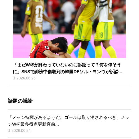
「まだW杯が終わっていないのに訴訟って？何を偉そう
に」SNSで誹謗中傷殺到の韓国DFソル・ヨンウが訴訟...
2026.06.26
話題の議論
「メッシ特権があるようだ。ゴールは取り消されるべき」メッ
シW杯最多得点更新直前...
2026.06.24