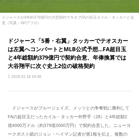
ドジャースが4年約379億円の大型契約で今オフFAの目玉カイル・タッカーと合
意（写真・AP/アフロ）
ドジャース「5番・右翼」タッカーでテオスカー
は左翼へコンバートとMLB公式予想…FA超目玉
と4年総額約379億円で契約合意、年俸換算では
大谷翔平に次ぐ史上2位の破格契約
2026.01.16 16:48
ドジャースがブルージェイズ、メッツとの争奪戦に勝利して
FAの超目玉だったカイル・タッカー外野手（28）と4年総額2
億4000万ドル（約379億2000万円）で契約合意した。ニューヨ
ークポスト紙のジョン・ヘイマン記者が第1報を伝え、複数の