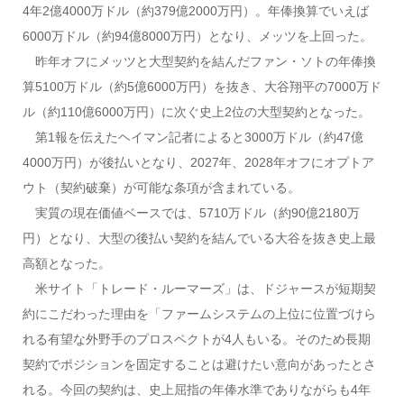
4年2億4000万ドル（約379億2000万円）。年俸換算でいえば
6000万ドル（約94億8000万円）となり、メッツを上回った。
昨年オフにメッツと大型契約を結んだファン・ソトの年俸換
算5100万ドル（約5億6000万円）を抜き、大谷翔平の7000万ド
ル（約110億6000万円）に次ぐ史上2位の大型契約となった。
第1報を伝えたヘイマン記者によると3000万ドル（約47億
4000万円）が後払いとなり、2027年、2028年オフにオプトア
ウト（契約破棄）が可能な条項が含まれている。
実質の現在価値ベースでは、5710万ドル（約90億2180万
円）となり、大型の後払い契約を結んでいる大谷を抜き史上最
高額となった。
米サイト「トレード・ルーマーズ」は、ドジャースが短期契
約にこだわった理由を「ファームシステムの上位に位置づけら
れる有望な外野手のプロスペクトが4人もいる。そのため長期
契約でポジションを固定することは避けたい意向があったとさ
れる。今回の契約は、史上屈指の年俸水準でありながらも4年