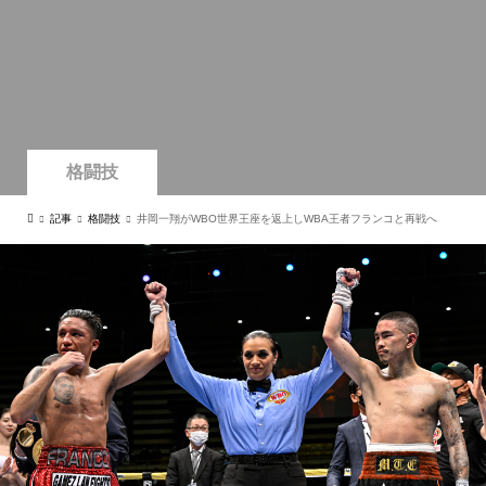
格闘技
記事
格闘技
井岡一翔がWBO世界王座を返上しWBA王者フランコと再戦へ