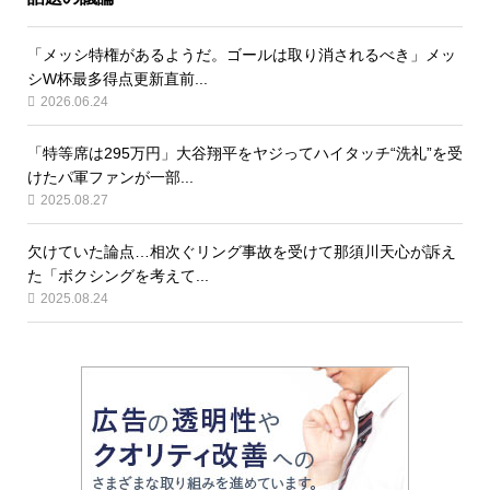
「メッシ特権があるようだ。ゴールは取り消されるべき」メッ
シW杯最多得点更新直前...
2026.06.24
「特等席は295万円」大谷翔平をヤジってハイタッチ“洗礼”を受
けたパ軍ファンが一部...
2025.08.27
欠けていた論点…相次ぐリング事故を受けて那須川天心が訴え
た「ボクシングを考えて...
2025.08.24