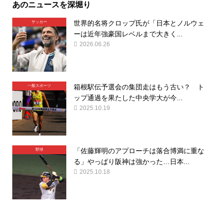
あのニュースを深堀り
世界的名将クロップ氏が「日本とノルウェ
サッカー
ーは近年強豪国レベルまで大きく...
2026.06.26
箱根駅伝予選会の集団走はもう古い？ ト
一般スポーツ
ップ通過を果たした中央学大が今...
2025.10.19
「佐藤輝明のアプローチは落合博満に重な
野球
る」やっぱり阪神は強かった…日本...
2025.10.18