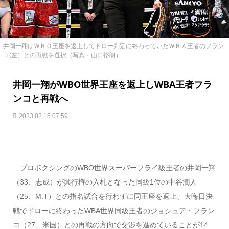
井岡一翔はＷＢＯ王座を返上してドロー判定に終わっていたＷＢＡ王者のフラン
コ(左）との再戦を選択（写真・山口裕朗）
井岡一翔がWBO世界王座を返上しWBA王者フラ
ンコと再戦へ
2023.02.15 07:59
プロボクシングのWBO世界スーパーフライ級王者の井岡一翔
（33、志成）が興行権の入札となった同級1位の中谷潤人
（25、M.T）との指名試合を行わずに同王座を返上、大晦日決
戦でドローに終わったWBA世界同級王者のジョシュア・フラン
コ（27、米国）との再戦の方向で交渉を進めていることが14