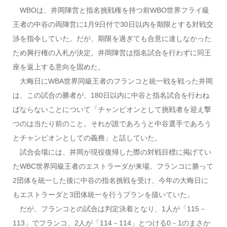
WBOは、井岡陣営と指名挑戦権を持つ前WBO世界フライ級
王者の中谷の両陣営に1月9日付で30日以内を期限とする対戦交
渉を指令していた。だが、期限を過ぎても合意に達しなかった
ため興行権の入札が決定。井岡陣営は指名試合を行わずに同王
座を返上する意向を固めた。
大晦日にWBA世界同級王者のフランコと統一戦を戦った井岡
は、この試合の勝者が、180日以内に中谷と指名試合を行わね
ばならないことについて「チャンピオンとして挑戦者を迎え撃
つのは当たり前のこと。それが誰であろうと中谷選手であろう
とチャンピオンとしての義務」と話していた。
試合会場には、井岡が現役復帰した際の対戦目標に掲げてい
たWBC世界同級王者のエストラーダが来場。フランコに勝って
2団体を統一した後に中谷の指名挑戦を受け、今年の大晦日に
もエストラーダと3団体統一を行うプランを描いていた。
だが、フランコとの試合は判定決着となり、1人が「115－
113」でフランコ、2人が「114－114」とつける0－1のまさか