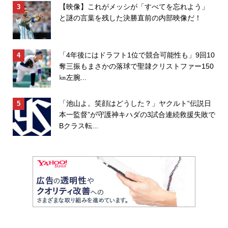
【映像】これがメッシが「すべてを忘れよう」
と謎の言葉を残した決勝直前の内部映像だ！
「4年後にはドラフト1位で競合可能性も」9回10
奪三振もまさかの落球で聖隷クリストファー150
㎞左腕...
「池山よ。笑顔はどうした？」ヤクルト“伝説日
本一監督”が守護神キハダの3試合連続救援失敗で
Bクラス転...