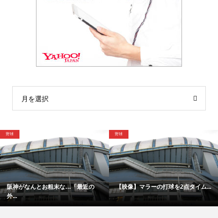
月を選択
野球
格闘技
【映像】マラーの打球を2点タイム...
「僕は厳しい親父の承認を必要と...