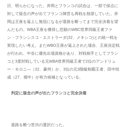
日、明らかになった。井岡とフランコの試合は、一部で採点に
対して疑念の声が出てフランコ陣営も再戦を熱望していた。井
岡は王座を返上し無冠になるが退路を断ってまで完全決着を望
んだもの。WBA王座を獲得し悲願のWBC世界同級王者ファ
ン・フランシスコ・エストラーダ(32、メキシコ)との統一戦を
実現したい考え。またWBO王座が返上された場合、王座決定戦
が行われ、中谷に優先出場資格があり、対戦相手としてフラン
コと3度対戦している元WBA世界同級王者で2位のアンドリュ
ー・モロニ―（32、豪州）か、3位の元3階級制覇王者、田中恒
成（27、畑中）が有力候補となっている。
判定に疑念の声が出たフランコと完全決着
退路を断つ苦渋の選択だった。