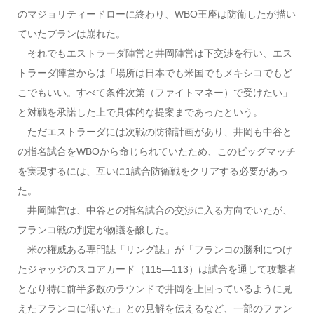
のマジョリティードローに終わり、WBO王座は防衛したが描い
ていたプランは崩れた。
それでもエストラーダ陣営と井岡陣営は下交渉を行い、エス
トラーダ陣営からは「場所は日本でも米国でもメキシコでもど
こでもいい。すべて条件次第（ファイトマネー）で受けたい」
と対戦を承諾した上で具体的な提案まであったという。
ただエストラーダには次戦の防衛計画があり、井岡も中谷と
の指名試合をWBOから命じられていたため、このビッグマッチ
を実現するには、互いに1試合防衛戦をクリアする必要があっ
た。
井岡陣営は、中谷との指名試合の交渉に入る方向でいたが、
フランコ戦の判定が物議を醸した。
米の権威ある専門誌「リング誌」が「フランコの勝利につけ
たジャッジのスコアカード（115―113）は試合を通して攻撃者
となり特に前半多数のラウンドで井岡を上回っているように見
えたフランコに傾いた」との見解を伝えるなど、一部のファン