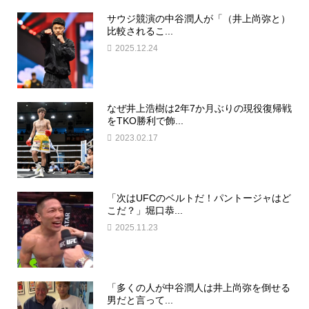
サウジ競演の中谷潤人が「（井上尚弥と）
比較されるこ...
2025.12.24
なぜ井上浩樹は2年7か月ぶりの現役復帰戦
をTKO勝利で飾...
2023.02.17
「次はUFCのベルトだ！パントージャはど
こだ？」堀口恭...
2025.11.23
「多くの人が中谷潤人は井上尚弥を倒せる
男だと言って...