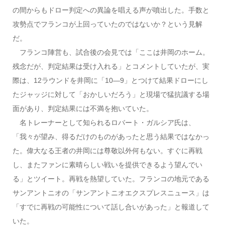
の間からもドロー判定への異論を唱える声が噴出した。手数と
攻勢点でフランコが上回っていたのではないか？という見解
だ。
フランコ陣営も、試合後の会見では「ここは井岡のホーム。
残念だが、判定結果は受け入れる」とコメントしていたが、実
際は、12ラウンドを井岡に「10―9」とつけて結果ドローにし
たジャッジに対して「おかしいだろう」と現場で猛抗議する場
面があり、判定結果には不満を抱いていた。
名トレーナーとして知られるロバート・ガルシア氏は、
「我々が望み、得るだけのものがあったと思う結果ではなかっ
た。偉大なる王者の井岡には尊敬以外何もない。すぐに再戦
し、またファンに素晴らしい戦いを提供できるよう望んでい
る」とツイート。再戦を熱望していた。フランコの地元である
サンアントニオの「サンアントニオエクスプレスニュース」は
「すでに再戦の可能性について話し合いがあった」と報道して
いた。