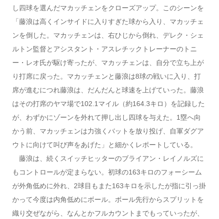
し四球を選んだマカッチェンをクローズアップ。このシーンを
「藤浪は高くインサイドに入りすぎた球から入り、マカッチェ
ンを倒した。マカッチェンは、右ひじから倒れ、デレク・シェ
ルトン監督とアシスタント・アスレチックトレーナーのトニ
ー・レオ氏が駆け寄ったが、マカッチェンは、自分で立ち上が
り打席に戻った。マカッチェンと藤浪は8球の戦いに入り、打
席が進むにつれ藤浪は、だんだんと球速を上げていった。藤浪
はその打席のヤマ場で102.1マイル（約164.3キロ）を記録した
が、わずかにゾーンを外れて押し出し四球を与えた。1塁へ向
かう前、マカッチェンは力強くバットを放り投げ、自軍ダグア
ウトに向けて叫び声をあげた」と細かくレポートしている。
藤浪は、続くスイッチヒッターのブライアン・レイノルズに
もコントロールが定まらない。初球の163キロのフォーシーム
が外角低めに外れ、2球目もまた163キロを示したが指に引っ掛
かって今度は内角低めにボール。ボール先行からスプリットを
織り交ぜながら、なんとかフルカウントまでもっていったが、