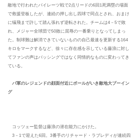
敵地で行われたパイレーツ戦で2点リードの6回1死満塁の場面
で救援登板したが、連続の押し出し四球で同点とされ、おまけ
に犠飛まで許して踏ん張れず逆転された。チームは4－5で敗
れ、メジャー全球団で50敗に屈辱の一番乗りとなってしまっ
た。制球難は解消できていないものの自己最速を更新する164
キロをマークするなど、徐々に存在感を示している藤浪に対し
てファンの声はバッシングではなく同情的なものに変わってき
ている。
パ軍のレジェンドの顔面付近にボールがいき敵地大ブーイン
グ
コッツェー監督は藤浪の潜在能力にかけた。
3－1で迎えた6回。3番手のリチャード・ラブレディが連続四