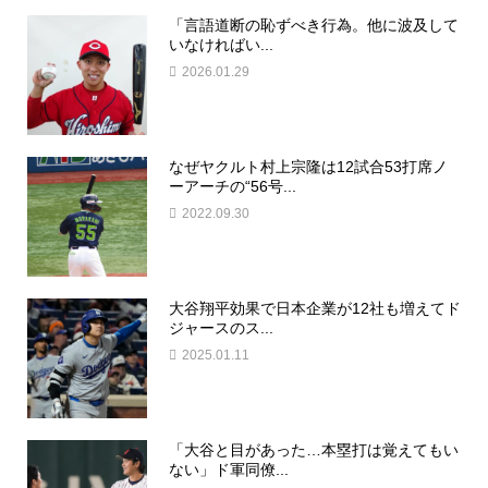
「言語道断の恥ずべき行為。他に波及して
いなければい...
2026.01.29
なぜヤクルト村上宗隆は12試合53打席ノ
ーアーチの“56号...
2022.09.30
大谷翔平効果で日本企業が12社も増えてド
ジャースのス...
2025.01.11
「大谷と目があった…本塁打は覚えてもい
ない」ド軍同僚...