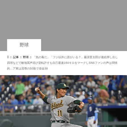
野球
記事
野球
「気の毒だ」「フジ以外に誰がいる？」藤浪晋太郎が連続押し出し
四球などで敵地罵声浴び逆転許すも自己最速164キロをマークしSNSファンの声は同情
的…ア軍は屈辱の50敗で借金38