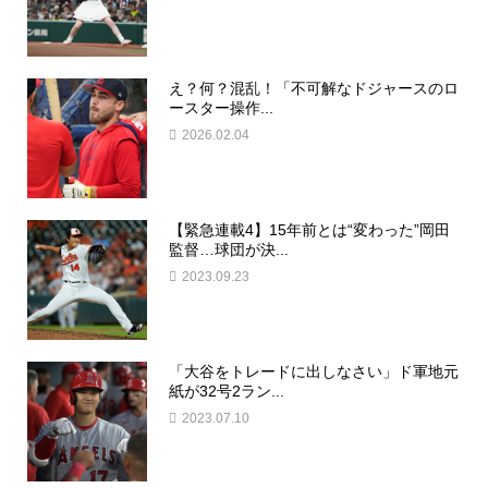
え？何？混乱！「不可解なドジャースのロ
ースター操作...
2026.02.04
【緊急連載4】15年前とは“変わった”岡田
監督…球団が決...
2023.09.23
「大谷をトレードに出しなさい」ド軍地元
紙が32号2ラン...
2023.07.10