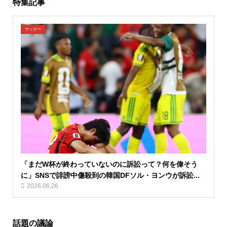
特集記事
サッカー
「まだW杯が終わっていないのに訴訟って？何を偉そう
に」SNSで誹謗中傷殺到の韓国DFソル・ヨンウが訴訟...
2026.06.26
話題の議論