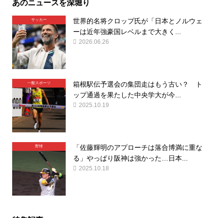
あのニュースを深堀り
世界的名将クロップ氏が「日本とノルウェ
サッカー
ーは近年強豪国レベルまで大きく...
2026.06.26
箱根駅伝予選会の集団走はもう古い？ ト
一般スポーツ
ップ通過を果たした中央学大が今...
2025.10.19
「佐藤輝明のアプローチは落合博満に重な
野球
る」やっぱり阪神は強かった…日本...
2025.10.18