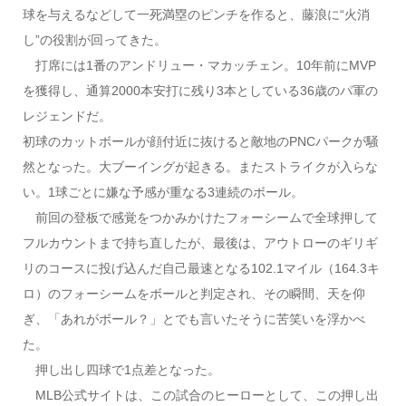
球を与えるなどして一死満塁のピンチを作ると、藤浪に“火消
し”の役割が回ってきた。
打席には1番のアンドリュー・マカッチェン。10年前にMVP
を獲得し、通算2000本安打に残り3本としている36歳のパ軍の
レジェンドだ。
初球のカットボールが顔付近に抜けると敵地のPNCパークが騒
然となった。大ブーイングが起きる。またストライクが入らな
い。1球ごとに嫌な予感が重なる3連続のボール。
前回の登板で感覚をつかみかけたフォーシームで全球押して
フルカウントまで持ち直したが、最後は、アウトローのギリギ
リのコースに投げ込んだ自己最速となる102.1マイル（164.3キ
ロ）のフォーシームをボールと判定され、その瞬間、天を仰
ぎ、「あれがボール？」とでも言いたそうに苦笑いを浮かべ
た。
押し出し四球で1点差となった。
MLB公式サイトは、この試合のヒーローとして、この押し出