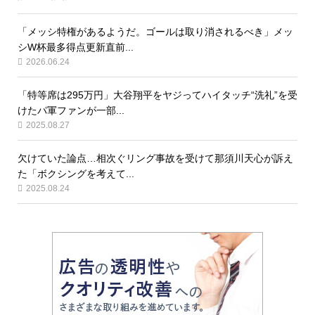
「メッシ特権があるようだ。ゴールは取り消されるべき」メッ
シW杯最多得点更新直前...
2026.06.24
「特等席は295万円」大谷翔平をヤジってハイタッチ“洗礼”を受
けたパ軍ファンが一部...
2025.08.27
欠けていた論点…相次ぐリング事故を受けて那須川天心が訴え
た「ボクシングを考えて...
2025.08.24