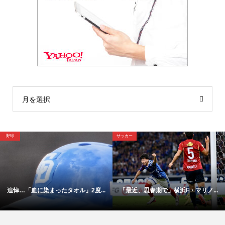
月を選択
サッカー
サッカー
に染まったタオル」2度...
「最近、思春期で」横浜F・マリノ...
【映像】こ