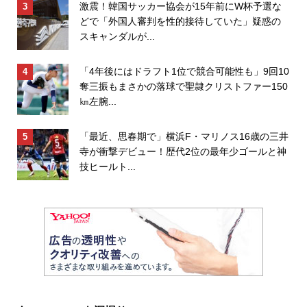
激震！韓国サッカー協会が15年前にW杯予選な
どで「外国人審判を性的接待していた」疑惑の
スキャンダルが...
「4年後にはドラフト1位で競合可能性も」9回10
奪三振もまさかの落球で聖隷クリストファー150
㎞左腕...
「最近、思春期で」横浜F・マリノス16歳の三井
寺が衝撃デビュー！歴代2位の最年少ゴールと神
技ヒールト...