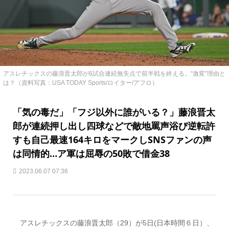
アスレチックスの藤浪晋太郎が6試合連続無失点で前半戦を終える。“激変”理由と
は？（資料写真：USA TODAY Sports/ロイター/アフロ）
「気の毒だ」「フジ以外に誰がいる？」藤浪晋太
郎が連続押し出し四球などで敵地罵声浴び逆転許
すも自己最速164キロをマークしSNSファンの声
は同情的…ア軍は屈辱の50敗で借金38
2023.06.07 07:36
アスレチックスの藤浪晋太郎（29）が5日(日本時間６日）、