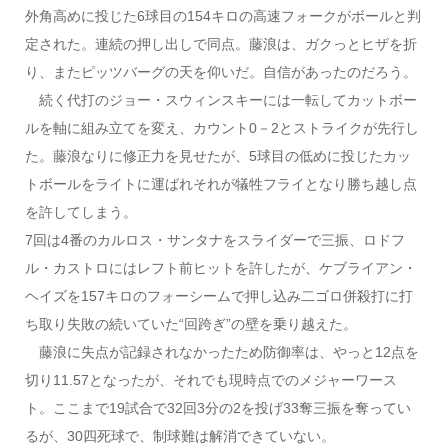
外角高めに投じた6球目の154キロの高速フォークがボールと判
定された。連続の押し出しで同点。藤浪は、ガクっとヒザを折
り、またピッツバーグの天を仰いだ。自信があったのだろう。
続く代打のジョー・スウィンスキーには一転してカットボー
ルを軸に組み立てを変え、カウント0－2とストライクが先行し
た。藤浪なりに修正力を見せたが、5球目の低めに投じたカッ
トボールをライトに運ばれそれが犠牲フライとなり勝ち越し点
を許してしまう。
7回は4番のカルロス・サンタナをスライダーで三振、ロドフ
ル・カストロにはレフト前ヒットを許したが、ケブライアン・
ヘイズを157キロのフォーシームで押し込み二ゴロ併殺打に打
ち取り失敗の続いていた“回跨ぎ”の壁を乗り越えた。
藤浪に失点が記録されなかったため防御率は、やっと12点を
切り11.57となったが、それでも現時点でのメジャーワース
ト。ここまで19試合で32回3分の2を投げ33奪三振を奪ってい
るが、30四死球で、制球難は解消できていない。