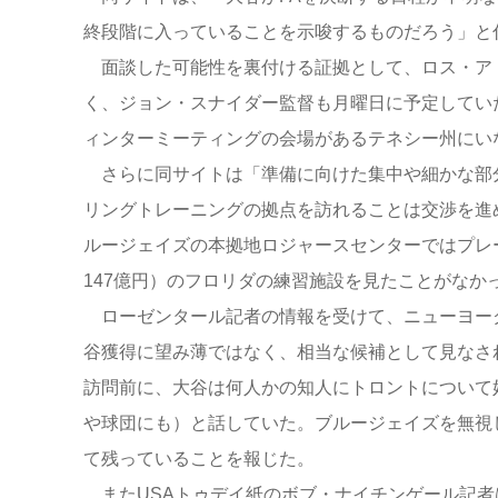
終段階に入っていることを示唆するものだろう」と
面談した可能性を裏付ける証拠として、ロス・アト
く、ジョン・スナイダー監督も月曜日に予定してい
ィンターミーティングの会場があるテネシー州にい
さらに同サイトは「準備に向けた集中や細かな部
リングトレーニングの拠点を訪れることは交渉を進
ルージェイズの本拠地ロジャースセンターではプレー
147億円）のフロリダの練習施設を見たことがなか
ローゼンタール記者の情報を受けて、ニューヨーク
谷獲得に望み薄ではなく、相当な候補として見なさ
訪問前に、大谷は何人かの知人にトロントについて
や球団にも）と話していた。ブルージェイズを無視
て残っていることを報じた。
またUSAトゥデイ紙のボブ・ナイチンゲール記者