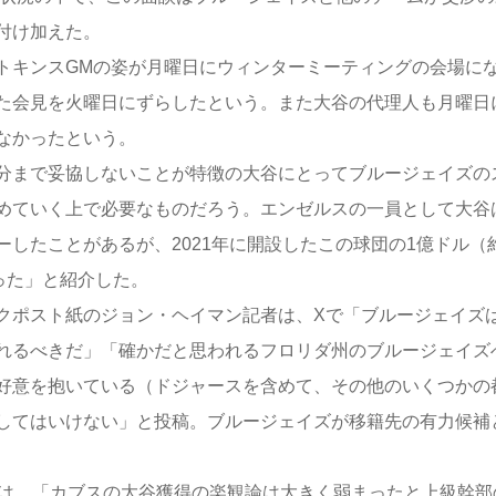
付け加えた。
キンスGMの姿が月曜日にウィンターミーティングの会場に
た会見を火曜日にずらしたという。また大谷の代理人も月曜日
なかったという。
分まで妥協しないことが特徴の大谷にとってブルージェイズの
めていく上で必要なものだろう。エンゼルスの一員として大谷
したことがあるが、2021年に開設したこの球団の1億ドル（
った」と紹介した。
ポスト紙のジョン・ヘイマン記者は、Xで「ブルージェイズ
れるべきだ」「確かだと思われるフロリダ州のブルージェイズ
好意を抱いている（ドジャースを含めて、その他のいくつかの
してはいけない」と投稿。ブルージェイズが移籍先の有力候補
は、「カブスの大谷獲得の楽観論は大きく弱まったと上級幹部