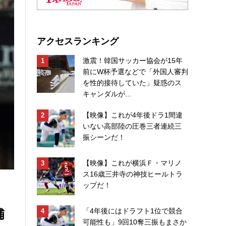
アクセスランキング
激震！韓国サッカー協会が15年
前にW杯予選などで「外国人審判
を性的接待していた」疑惑のス
キャンダルが...
【映像】これが4年後ドラ1間違
いない高部陸の圧巻三者連続三
振シーンだ！
【映像】これが横浜Ｆ・マリノ
ス16歳三井寺の神技ヒールトラ
ップだ！
補
「4年後にはドラフト1位で競合
可能性も」9回10奪三振もまさか