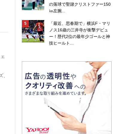
の落球で聖隷クリストファー150
㎞左腕...
「最近、思春期で」横浜F・マリ
ノス16歳の三井寺が衝撃デビュ
ー！歴代2位の最年少ゴールと神
技ヒールト...
ジェ
ズ、