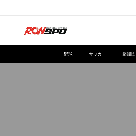
野球
サッカー
格闘技