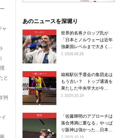
ー
あのニュースを深堀り
ジャ
世界的名将クロップ氏が
サッカー
「日本とノルウェーは近年
強豪国レベルまで大きく...
ト
2026.06.26
）
境
箱根駅伝予選会の集団走は
一般スポーツ
たと
もう古い？ トップ通過を
果たした中央学大が今...
2025.10.19
ダ州
「佐藤輝明のアプローチは
野球
ンイ
落合博満に重なる」やっぱ
り阪神は強かった…日本...
最
2025.10.18