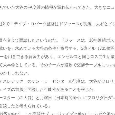
でいた大谷のFA交渉の情報が漏れ伝わってきた。大きなニュ
Xで「デイブ・ロバーツ監督はドジャースが先週、大谷とド
を交えて面談したというのだ。ドジャースは、10年連続ポス
いを」求めている大谷の条件と符号する。5億ドル（735億円
ネーを用意できる資金力があり、エンゼルスと同じロスで生活環
て大本命としている。そのチームが速攻で交渉テーブルについ
のかもしれない。
アスレチック」のケン・ローゼンタール記者は、大谷がフロリ
ェイズの首脳と面談した可能性があることを報じた。
ースター（の大谷）と月曜日（日本時間5日）にフロリダ州ダ
面談したと考えられている」
状況の中で、この面談はブルージェイズと他のチームが交渉の