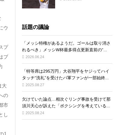
な
話題の議論
にウ
「メッシ特権があるようだ。ゴールは取り消さ
スプ
れるべき」メッシW杯最多得点更新直前の“...
はブ
2026.06.24
約
「特等席は295万円」大谷翔平をヤジってハイ
タッチ“洗礼”を受けたパ軍ファンが一部始終...
2025.08.27
は大
への
欠けていた論点…相次ぐリング事故を受けて那
都市
須川天心が訴えた「ボクシングを考えている...
2025.08.24
とし
の1