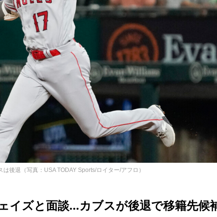
（写真：USA TODAY Sports/ロイター/アフロ）
ェイズと面談…カブスが後退で移籍先候