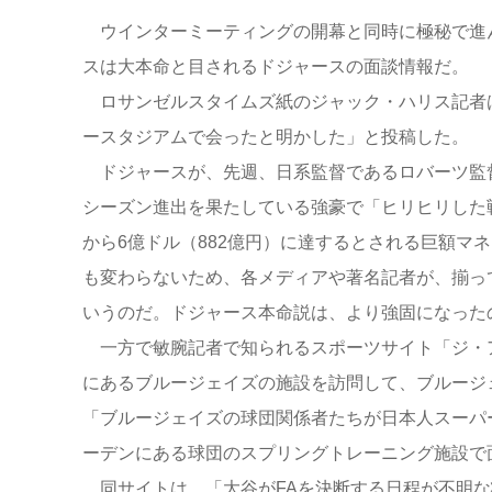
ウインターミーティングの開幕と同時に極秘で進ん
スは大本命と目されるドジャースの面談情報だ。
ロサンゼルスタイムズ紙のジャック・ハリス記者は
ースタジアムで会ったと明かした」と投稿した。
ドジャースが、先週、日系監督であるロバーツ監督
シーズン進出を果たしている強豪で「ヒリヒリした戦
から6億ドル（882億円）に達するとされる巨額マ
も変わらないため、各メディアや著名記者が、揃っ
いうのだ。ドジャース本命説は、より強固になった
一方で敏腕記者で知られるスポーツサイト「ジ・
にあるブルージェイズの施設を訪問して、ブルージ
「ブルージェイズの球団関係者たちが日本人スーパ
ーデンにある球団のスプリングトレーニング施設で
同サイトは、「大谷がFAを決断する日程が不明な