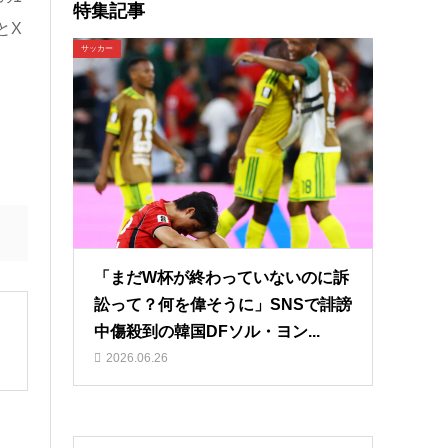
特集記事
とX
サッカー
。
「まだW杯が終わっていないのに訴
訟って？何を偉そうに」SNSで誹謗
中傷殺到の韓国DFソル・ヨン...
2026.06.26