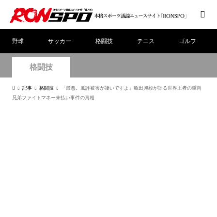
野球
サッカー
格闘技
テニス
ゴルフ
格闘技
記事
格闘技
「最悪。風評被害が凄いですよ」亀田興毅が語る世界王者の重岡
兄弟ファイトマネー未払い事件の真相