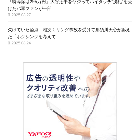
「特等席は295万円」大谷翔平をヤジってハイタッチ“洗礼”を受
けたパ軍ファンが一部...
2025.08.27
欠けていた論点…相次ぐリング事故を受けて那須川天心が訴え
た「ボクシングを考えて...
2025.08.24