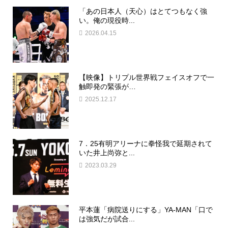
「あの日本人（天心）はとてつもなく強
い。俺の現役時...
2026.04.15
【映像】トリプル世界戦フェイスオフで一
触即発の緊張が…
2025.12.17
7．25有明アリーナに拳怪我で延期されて
いた井上尚弥と...
2023.03.29
平本蓮「病院送りにする」YA-MAN「口で
は強気だが試合...