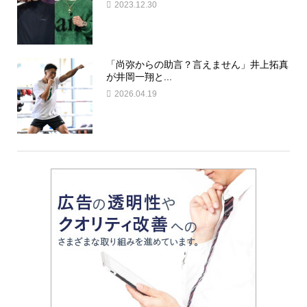
2023.12.30
「尚弥からの助言？言えません」井上拓真
が井岡一翔と...
2026.04.19