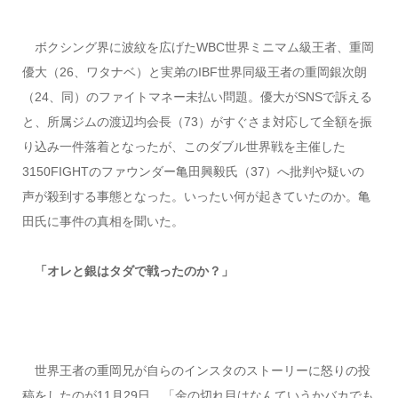
ボクシング界に波紋を広げたWBC世界ミニマム級王者、重岡
優大（26、ワタナベ）と実弟のIBF世界同級王者の重岡銀次朗
（24、同）のファイトマネー未払い問題。優大がSNSで訴える
と、所属ジムの渡辺均会長（73）がすぐさま対応して全額を振
り込み一件落着となったが、このダブル世界戦を主催した
3150FIGHTのファウンダー亀田興毅氏（37）へ批判や疑いの
声が殺到する事態となった。いったい何が起きていたのか。亀
田氏に事件の真相を聞いた。
「オレと銀はタダで戦ったのか？」
世界王者の重岡兄が自らのインスタのストーリーに怒りの投
稿をしたのが11月29日。「金の切れ目はなんていうかバカでも