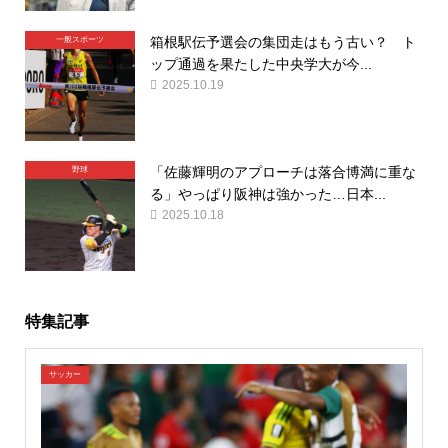
箱根駅伝予選会の集団走はもう古い？ ト
一般スポーツ
ップ通過を果たした中央学大が今...
2025.10.19
「佐藤輝明のアプローチは落合博満に重な
野球
る」やっぱり阪神は強かった…日本...
2025.10.18
特集記事
サッカー