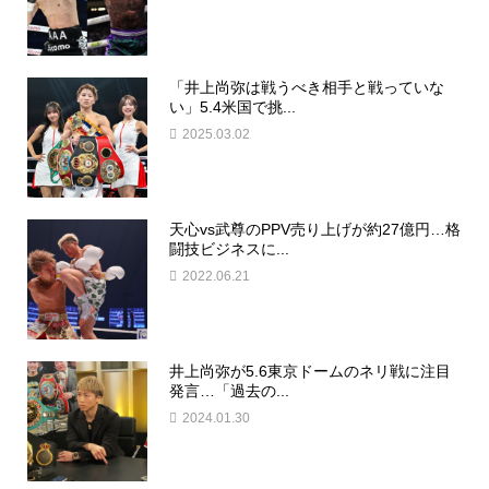
「井上尚弥は戦うべき相手と戦っていな
い」5.4米国で挑...
2025.03.02
天心vs武尊のPPV売り上げが約27億円…格
闘技ビジネスに...
2022.06.21
井上尚弥が5.6東京ドームのネリ戦に注目
発言…「過去の...
2024.01.30