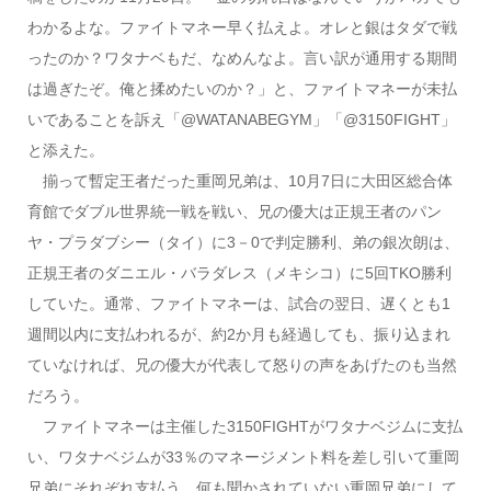
わかるよな。ファイトマネー早く払えよ。オレと銀はタダで戦
ったのか？ワタナベもだ、なめんなよ。言い訳が通用する期間
は過ぎたぞ。俺と揉めたいのか？」と、ファイトマネーが未払
いであることを訴え「@WATANABEGYM」「@3150FIGHT」
と添えた。
揃って暫定王者だった重岡兄弟は、10月7日に大田区総合体
育館でダブル世界統一戦を戦い、兄の優大は正規王者のパン
ヤ・プラダブシー（タイ）に3－0で判定勝利、弟の銀次朗は、
正規王者のダニエル・バラダレス（メキシコ）に5回TKO勝利
していた。通常、ファイトマネーは、試合の翌日、遅くとも1
週間以内に支払われるが、約2か月も経過しても、振り込まれ
ていなければ、兄の優大が代表して怒りの声をあげたのも当然
だろう。
ファイトマネーは主催した3150FIGHTがワタナベジムに支払
い、ワタナベジムが33％のマネージメント料を差し引いて重岡
兄弟にそれぞれ支払う。何も聞かされていない重岡兄弟にして