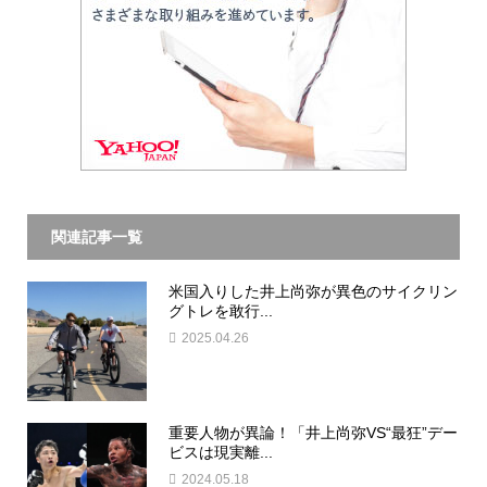
関連記事一覧
米国入りした井上尚弥が異色のサイクリン
グトレを敢行...
2025.04.26
重要人物が異論！「井上尚弥VS“最狂”デー
ビスは現実離...
2024.05.18