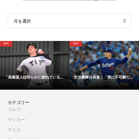
月を選択
サッカー
野球
「48時間以内にサイン！」冨安健...
【映像】大谷翔平が今永昇太から...
カテゴリー
ゴルフ
サッカー
テニス