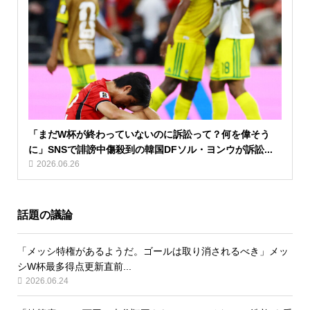
「まだW杯が終わっていないのに訴訟って？何を偉そう
に」SNSで誹謗中傷殺到の韓国DFソル・ヨンウが訴訟...
2026.06.26
話題の議論
「メッシ特権があるようだ。ゴールは取り消されるべき」メッ
シW杯最多得点更新直前...
2026.06.24