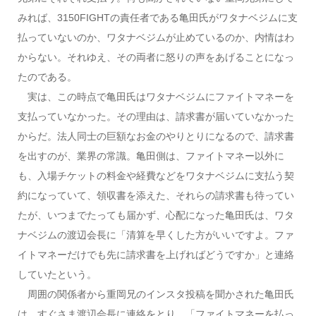
みれば、3150FIGHTの責任者である亀田氏がワタナベジムに支
払っていないのか、ワタナベジムが止めているのか、内情はわ
からない。それゆえ、その両者に怒りの声をあげることになっ
たのである。
実は、この時点で亀田氏はワタナベジムにファイトマネーを
支払っていなかった。その理由は、請求書が届いていなかった
からだ。法人同士の巨額なお金のやりとりになるので、請求書
を出すのが、業界の常識。亀田側は、ファイトマネー以外に
も、入場チケットの料金や経費などをワタナベジムに支払う契
約になっていて、領収書を添えた、それらの請求書も待ってい
たが、いつまでたっても届かず、心配になった亀田氏は、ワタ
ナベジムの渡辺会長に「清算を早くした方がいいですよ。ファ
イトマネーだけでも先に請求書を上げればどうですか」と連絡
していたという。
周囲の関係者から重岡兄のインスタ投稿を聞かされた亀田氏
は、すぐさま渡辺会長に連絡をとり、「ファイトマネーを払っ