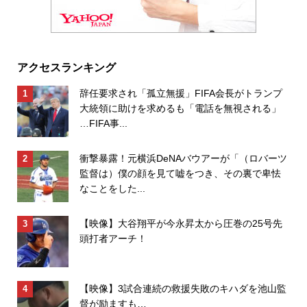
アクセスランキング
辞任要求され「孤立無援」FIFA会長がトランプ
大統領に助けを求めるも「電話を無視される」
…FIFA事...
衝撃暴露！元横浜DeNAバウアーが「（ロバーツ
監督は）僕の顔を見て嘘をつき、その裏で卑怯
なことをした...
【映像】大谷翔平が今永昇太から圧巻の25号先
頭打者アーチ！
【映像】3試合連続の救援失敗のキハダを池山監
督が励ますも…