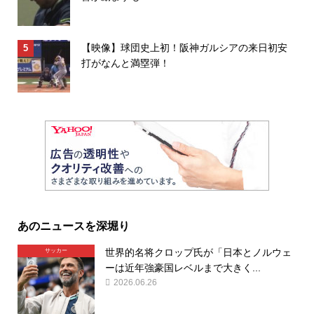
【映像】球団史上初！阪神ガルシアの来日初安
打がなんと満塁弾！
あのニュースを深堀り
世界的名将クロップ氏が「日本とノルウェ
サッカー
ーは近年強豪国レベルまで大きく...
2026.06.26