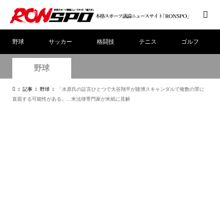
野球
サッカー
格闘技
テニス
ゴルフ
野球
記事
野球
「水原氏の証言ひとつで大谷翔平が賭博スキャンダルで複数の罪に
直面する可能性がある」…米法律専門家が米紙に見解