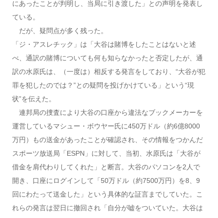
にあったことが判明し、当局に引き渡した」との声明を発表し
ている。
だが、疑問点が多く残った。
「ジ・アスレチック」は「大谷は賭博をしたことはないと述
べ、通訳の賭博についても何も知らなかったと否定したが、通
訳の水原氏は、（一度は）相反する発言をしており、“大谷が犯
罪を犯したのでは？”との疑問を投げかけている」という“現
状”を伝えた。
連邦局の捜査により大谷の口座から違法なブックメーカーを
運営しているマシュー・ボウヤー氏に450万ドル（約6億8000
万円）もの送金があったことが確認され、その情報をつかんだ
スポーツ放送局「ESPN」に対して、当初、水原氏は「大谷が
借金を肩代わりしてくれた」と断言。大谷のパソコンを2人で
開き、口座にログインして「50万ドル（約7500万円）を8、9
回にわたって送金した」という具体的な証言までしていた。こ
れらの発言は翌日に撤回され「自分が嘘をついていた。大谷は