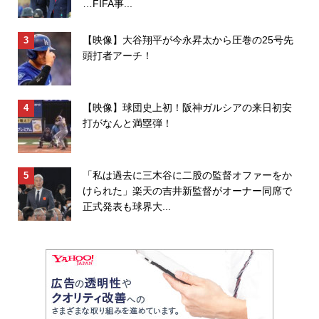
…FIFA事...
【映像】大谷翔平が今永昇太から圧巻の25号先
頭打者アーチ！
【映像】球団史上初！阪神ガルシアの来日初安
打がなんと満塁弾！
「私は過去に三木谷に二股の監督オファーをか
けられた」楽天の吉井新監督がオーナー同席で
正式発表も球界大...