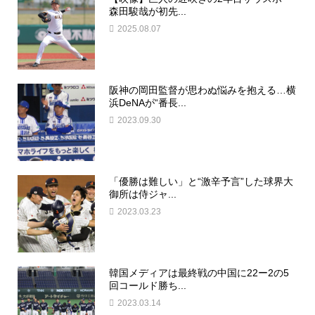
森田駿哉が初先...
2025.08.07
阪神の岡田監督が思わぬ悩みを抱える…横
浜DeNAが“番長...
2023.09.30
「優勝は難しい」と“激辛予言”した球界大
御所は侍ジャ...
2023.03.23
韓国メディアは最終戦の中国に22ー2の5
回コールド勝ち...
2023.03.14