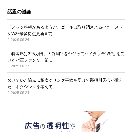
話題の議論
「メッシ特権があるようだ。ゴールは取り消されるべき」メッ
シW杯最多得点更新直前...
2026.06.24
「特等席は295万円」大谷翔平をヤジってハイタッチ“洗礼”を受
けたパ軍ファンが一部...
2025.08.27
欠けていた論点…相次ぐリング事故を受けて那須川天心が訴え
た「ボクシングを考えて...
2025.08.24