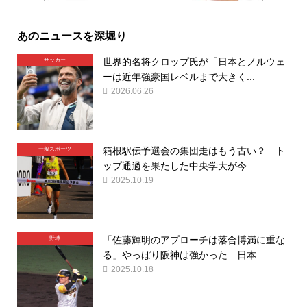
あのニュースを深堀り
世界的名将クロップ氏が「日本とノルウェ
サッカー
ーは近年強豪国レベルまで大きく...
2026.06.26
箱根駅伝予選会の集団走はもう古い？ ト
一般スポーツ
ップ通過を果たした中央学大が今...
2025.10.19
「佐藤輝明のアプローチは落合博満に重な
野球
る」やっぱり阪神は強かった…日本...
2025.10.18