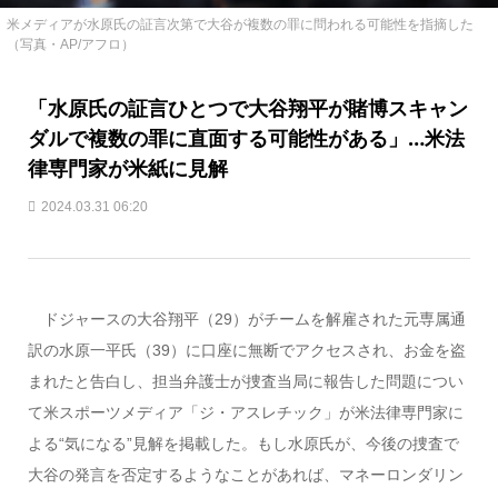
米メディアが水原氏の証言次第で大谷が複数の罪に問われる可能性を指摘した
（写真・AP/アフロ）
「水原氏の証言ひとつで大谷翔平が賭博スキャン
ダルで複数の罪に直面する可能性がある」…米法
律専門家が米紙に見解
2024.03.31 06:20
ドジャースの大谷翔平（29）がチームを解雇された元専属通
訳の水原一平氏（39）に口座に無断でアクセスされ、お金を盗
まれたと告白し、担当弁護士が捜査当局に報告した問題につい
て米スポーツメディア「ジ・アスレチック」が米法律専門家に
よる“気になる”見解を掲載した。もし水原氏が、今後の捜査で
大谷の発言を否定するようなことがあれば、マネーロンダリン