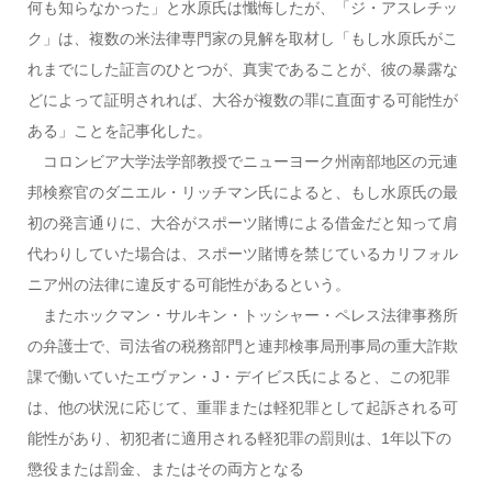
何も知らなかった」と水原氏は懺悔したが、「ジ・アスレチッ
ク」は、複数の米法律専門家の見解を取材し「もし水原氏がこ
れまでにした証言のひとつが、真実であることが、彼の暴露な
どによって証明されれば、大谷が複数の罪に直面する可能性が
ある」ことを記事化した。
コロンビア大学法学部教授でニューヨーク州南部地区の元連
邦検察官のダニエル・リッチマン氏によると、もし水原氏の最
初の発言通りに、大谷がスポーツ賭博による借金だと知って肩
代わりしていた場合は、スポーツ賭博を禁じているカリフォル
ニア州の法律に違反する可能性があるという。
またホックマン・サルキン・トッシャー・ペレス法律事務所
の弁護士で、司法省の税務部門と連邦検事局刑事局の重大詐欺
課で働いていたエヴァン・J・デイビス氏によると、この犯罪
は、他の状況に応じて、重罪または軽犯罪として起訴される可
能性があり、初犯者に適用される軽犯罪の罰則は、1年以下の
懲役または罰金、またはその両方となる