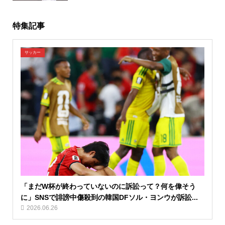
特集記事
サッカー
「まだW杯が終わっていないのに訴訟って？何を偉そう
に」SNSで誹謗中傷殺到の韓国DFソル・ヨンウが訴訟...
2026.06.26