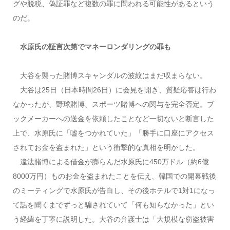
グや脱税、偽証罪など複数の罪に問われる可能性があるという
のだ。
水原氏の証言次第でマネーロンダリングの罪も
大谷を襲った賭博スキャンダルの波紋はまだ収まらない。
大谷は25日（日本時間26日）に会見を開き、質疑応答は行わ
なかったが、野球賭博、スポーツ賭博への関与を完全否定。ブ
ックメーカーへの送金を依頼したことなど一切ないと断言した
上で、水原氏に「嘘をつかれていた」「勝手に口座にアクセス
されてお金を盗まれた」という衝撃的な真相を明かした。
違法賭博による借金が膨らんだ水原氏に450万ドル（約6億
8000万円）ものお金を盗まれたことを伝え、韓国での開幕戦後
のミーティングで水原氏が告白し、その後ホテルで1対1になっ
て話を聞くまでずっと騙されていて「何も知らなかった」とい
う経緯を丁寧に説明した。大谷の弁護士は「大規模な窃盗被害