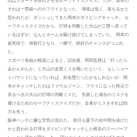
山はスタートを遅れさせるセーフティスクイズ。 だが、坂本の
それは一塁線への小フライとなった。 弾道は低く、落ちるかと
思われたが、ダッシュしてきた岡本がダイビングキャッチ。 セ
ーフティスクイズだから、打球を判断した大山が三塁へ戻って
いるはずが、なんとホームを駆け抜けてしまっていた。 岡本の
超美技で、併殺打となり、一瞬で、絶好のチャンスがつぶれ
た。
スポーツ各紙の報道によると、試合後、岡田監督は「行ったら
あかんやんか」と大山の走塁ミスを嘆いたという。 もしショー
トバウンドになっていれば、好走塁だったかもしれないが、岡
本がキャッチしたのはファウルゾーン。 フライになった時点で
戻るべきの大山の打球の判断ミスだ。 失敗した場合のリスクを
避けるためのセーフティスクイズだが、走者がミスをすれば効
力を失う。
阪神ベンチに嫌な空気が流れた。 前日も森下の右中間を抜けた
かと思われる打球をダイビングキャッチした梶谷のスーパープ