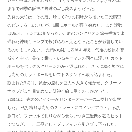
レーから流れが変わった。 守りからチャンスにつなげるのは、
まるで昨季の阪神の野球の写し鏡のようだった。
先発の大竹は、その裏、珍しく2つの四球から招いた二死満塁
のピンチをしのいだが、6回にボールが浮き始めた。 まだ球数
は85球。 テンポは良かったが、肩のガングリオン除去手術で出
遅れた沖縄キャンプで投げ込み不足となったことが影響してい
るのかもしれない。 先頭の梶谷に四球を与え、代走の松原を警
戒する中で、美技で乗っているキーマンの岡本に浮いたカット
ボールをバックスクリーンの左へ運ばれた。 さらに続く坂本に
も高めのカットボールをレフトスタンドへ放り込まれた。
刻まれた3点は、試合の流れを巨人へ大きく傾かせ、クリーン
ナップがまだ目覚めない阪神打線に重くのしかかった。
7回には、先頭のノイジーがセンターオーバーの二塁打で出塁
した。 代打梅野は高めのストレートにスイングアウト。 代打
原口が、ファウルで粘りながら食らいつき三遊間を破るヒット
でつなぎ、一、三塁としてグリフィンを引きずり下ろした。