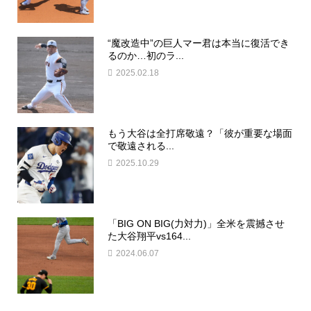
“魔改造中”の巨人マー君は本当に復活でき
るのか…初のラ...
2025.02.18
もう大谷は全打席敬遠？「彼が重要な場面
で敬遠される...
2025.10.29
「BIG ON BIG(力対力)」全米を震撼させ
た大谷翔平vs164...
2024.06.07