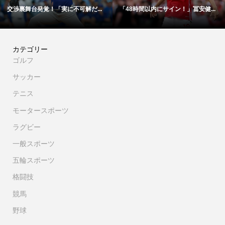
交渉裏舞台発覚！「実に不可解だ...
「48時間以内にサイン！」冨安健...
カテゴリー
ゴルフ
サッカー
テニス
モータースポーツ
ラグビー
一般スポーツ
五輪スポーツ
格闘技
競馬
野球