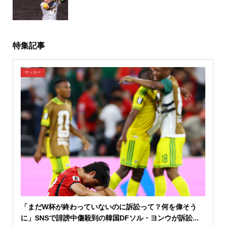
特集記事
サッカー
「まだW杯が終わっていないのに訴訟って？何を偉そう
に」SNSで誹謗中傷殺到の韓国DFソル・ヨンウが訴訟...