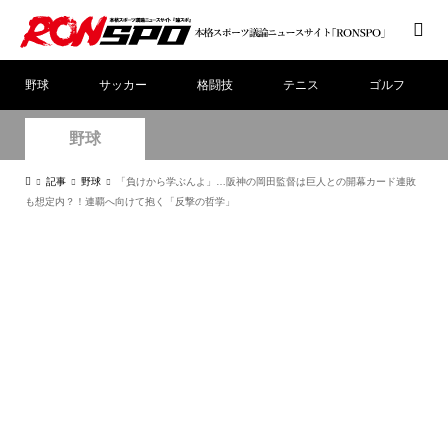
野球
サッカー
格闘技
テニス
ゴルフ
野球
記事
野球
「負けから学ぶんよ」…阪神の岡田監督は巨人との開幕カード連敗
も想定内？！連覇へ向けて抱く「反撃の哲学」