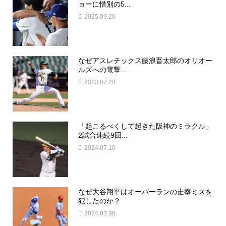
ョーに惜別の5...
2025.09.20
なぜアスレチックス藤浪晋太郎のオリオー
ルズへの電撃...
2023.07.20
「起こるべくして起きた阪神のミラクル」
2試合連続9回...
2024.07.10
なぜ大谷翔平はオーバーランの走塁ミスを
犯したのか？
2024.03.30