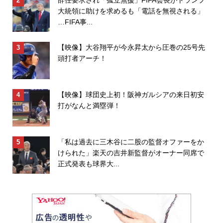
大統領に助けを求めるも「電話を無視される」
…FIFA事...
【映像】大谷翔平が今永昇太から圧巻の25号先
頭打者アーチ！
【映像】球団史上初！阪神ガルシアの来日初安
打がなんと満塁弾！
「私は過去に三木谷に二股の監督オファーをか
けられた」楽天の吉井新監督がオーナー同席で
正式発表も球界大...