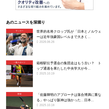
あのニュースを深堀り
世界的名将クロップ氏が「日本とノルウェ
サッカー
ーは近年強豪国レベルまで大きく...
2026.06.26
箱根駅伝予選会の集団走はもう古い？ ト
一般スポーツ
ップ通過を果たした中央学大が今...
2025.10.19
「佐藤輝明のアプローチは落合博満に重な
野球
る」やっぱり阪神は強かった…日本...
2025.10.18