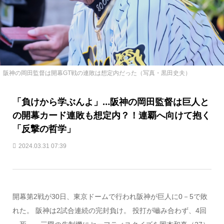
阪神の岡田監督は開幕GT戦の連敗は想定内だった（写真・黒田史夫）
「負けから学ぶんよ」…阪神の岡田監督は巨人と
の開幕カード連敗も想定内？！連覇へ向けて抱く
「反撃の哲学」
2024.03.31 07:39
開幕第2戦が30日、東京ドームで行われ阪神が巨人に0－5で敗
れた。 阪神は2試合連続の完封負け。 投打が嚙み合わず、4回