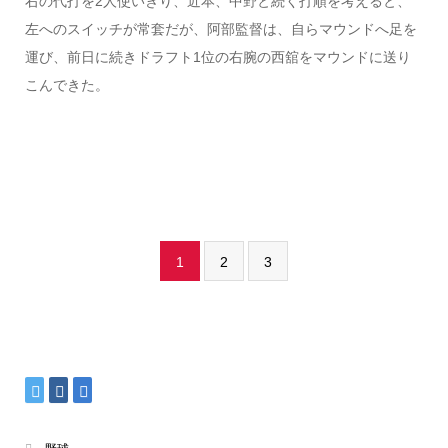
右の代打を2人使いきり、近本、中野と続く打順を考えると、
左へのスイッチが常套だが、阿部監督は、自らマウンドへ足を
運び、前日に続きドラフト1位の右腕の西舘をマウンドに送り
こんできた。
1
2
3