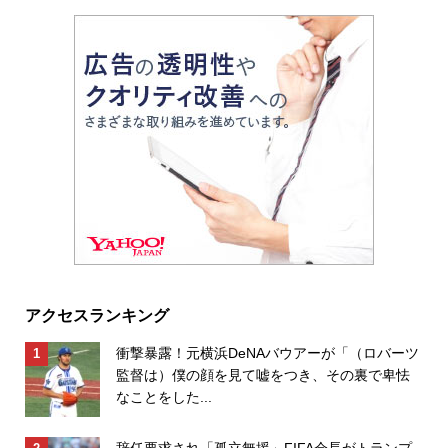
アクセスランキング
衝撃暴露！元横浜DeNAバウアーが「（ロバーツ
監督は）僕の顔を見て嘘をつき、その裏で卑怯
なことをした...
辞任要求され「孤立無援」FIFA会長がトランプ