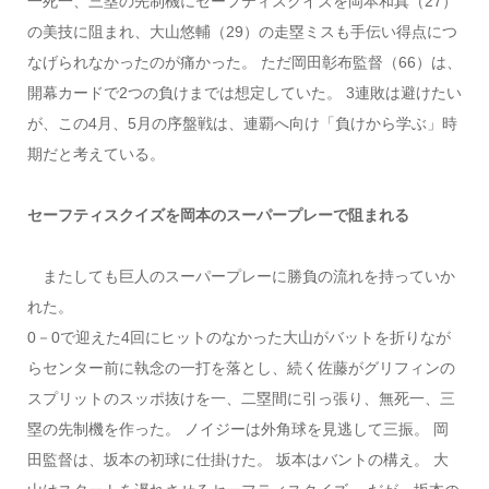
一死一、三塁の先制機にセーフティスクイズを岡本和真（27）
の美技に阻まれ、大山悠輔（29）の走塁ミスも手伝い得点につ
なげられなかったのが痛かった。 ただ岡田彰布監督（66）は、
開幕カードで2つの負けまでは想定していた。 3連敗は避けたい
が、この4月、5月の序盤戦は、連覇へ向け「負けから学ぶ」時
期だと考えている。
セーフティスクイズを岡本のスーパープレーで阻まれる
またしても巨人のスーパープレーに勝負の流れを持っていか
れた。
0－0で迎えた4回にヒットのなかった大山がバットを折りなが
らセンター前に執念の一打を落とし、続く佐藤がグリフィンの
スプリットのスッポ抜けを一、二塁間に引っ張り、無死一、三
塁の先制機を作った。 ノイジーは外角球を見逃して三振。 岡
田監督は、坂本の初球に仕掛けた。 坂本はバントの構え。 大