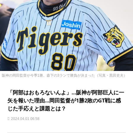
阪神の岡田監督が今季1勝。森下の3ランで勝負が決まった（写真・黒田史夫）
「阿部はおもろないんよ」…阪神が阿部巨人に一
矢を報いた理由…岡田監督が1勝2敗のGT戦に感
じた手応えと課題とは？
2024.04.01 06:58