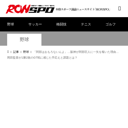
野球
サッカー
格闘技
テニス
ゴルフ
野球
記事
野球
「阿部はおもろないんよ」…阪神が阿部巨人に一矢を報いた理由…
岡田監督が1勝2敗のGT戦に感じた手応えと課題とは？