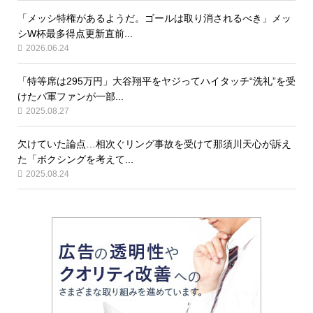
「メッシ特権があるようだ。ゴールは取り消されるべき」メッ
シW杯最多得点更新直前...
2026.06.24
「特等席は295万円」大谷翔平をヤジってハイタッチ“洗礼”を受
けたパ軍ファンが一部...
2025.08.27
欠けていた論点…相次ぐリング事故を受けて那須川天心が訴え
た「ボクシングを考えて...
2025.08.24