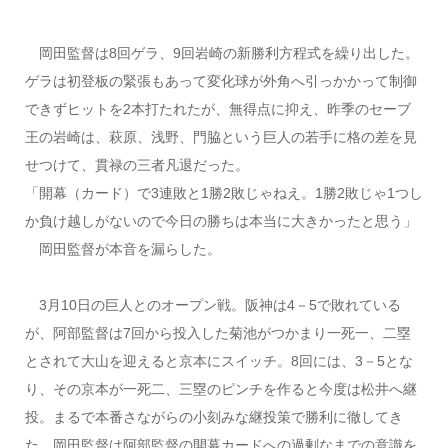
岡田監督は8回ゲラ、9回岩崎の新勝利方程式を繰り出した。
ゲラは初登板の緊張もあって変化球が外角へ引っかかって制御
できずヒットを2本打たれたが、無得点に抑え、昨季のセーブ
王の岩崎は、萩原、浅野、門脇という巨人の若手に格の差を見
せつけて、貫禄の三者凡退だった。
「開幕（カード）で3連敗と1勝2敗じゃねえ。1勝2敗じゃ1つし
か負け越しがないので今日の勝ちは本当に大きかったと思う」
岡田監督が本音を漏らした。
3月10日の巨人とのオープン戦。阪神は4－5で敗れている
が、阿部監督は7回から投入した菊池がつかまり一死一、二塁
とされて大山を迎えると京本にスイッチ。8回には、3－5とな
り、その京本が一死二、三塁のピンチを作ると今度は松井へ継
投。まるで本番さながらの小刻みな継投策で勝利に徹してき
た。岡田監督は阿部監督の開幕カードへの過剰なまでの意識を