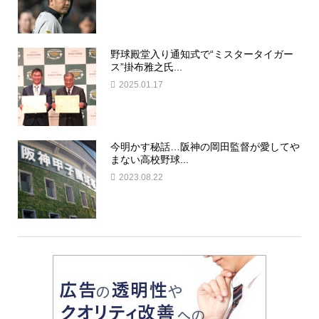
野球殿堂入り通知式で“ミスタータイガー
ス”掛布雅之氏...
2025.01.17
今明かす秘話…阪神の岡田監督が愛してや
まない高校野球...
2023.08.22