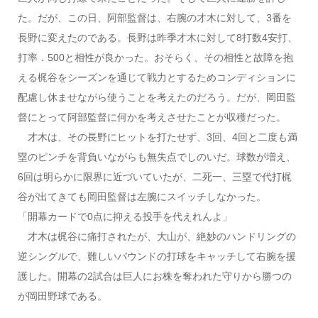
た。だが、この日、阿部監督は、右腕の才木に対して、3番を
長野に変えたのである。長野は昨季才木に対して8打数4安打、
打率．500と相性が良かった。おそらく、その相性と故障を抱
える梶谷をシーズンを通じて戦力とするためコンディションに
配慮し休ませながら使うことを考えたのだろう。だが、岡田監
督にとって阿部監督に何かを考えさせたことが収穫だった。
才木は、その長野にヒットを打たせず、3回、4回と二度も満
塁のピンチを背負いながらも無失点でしのいだ。球数が増え、
6回は明らかに限界に近づいていたが、二死一、三塁で代打梶
谷が出てきても岡田監督は左腕にスイッチしなかった。
「開幕カードで0点に抑える投手を代えれんよ」
才木は梶谷に痛打されたが、大山が、絶妙のハンドリングの
逆シングルで、難しいバウンドの打球をキャッチして右腕を援
護した。開幕の2試合は巨人にお株を奪われた守りから勝つの
が岡田野球である。