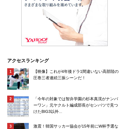
アクセスランキング
【映像】これが4年後ドラ1間違いない高部陸の
圧巻三者連続三振シーンだ！
「今年の対象では智弁学園の杉本真滉がナンバ
ーワン」元ヤクルト編成部長がセンバツで見つ
けたBIG3以外...
激震！韓国サッカー協会が15年前にW杯予選な