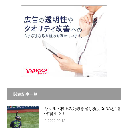
関連記事一覧
ヤクルト村上の死球を巡り横浜DeNAと“遺
恨”発生？！「...
2022.09.13