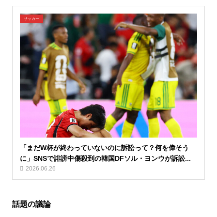
サッカー
「まだW杯が終わっていないのに訴訟って？何を偉そう
に」SNSで誹謗中傷殺到の韓国DFソル・ヨンウが訴訟...
2026.06.26
話題の議論