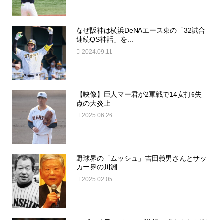
なぜ阪神は横浜DeNAエース東の「32試合
連続QS神話」を...
2024.09.11
【映像】巨人マー君が2軍戦で14安打6失
点の大炎上
2025.06.26
野球界の「ムッシュ」吉田義男さんとサッ
カー界の川淵...
2025.02.05