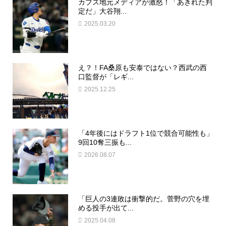
カブス地元メディアが激怒！「あきれた判
定だ」大谷翔...
2025.03.20
え？！FA桑原も安泰ではない？西武の西
口監督が「レギ...
2025.12.25
「4年後にはドラフト1位で競合可能性も」
9回10奪三振も...
2026.08.07
「巨人の3連敗は衝撃的だ。菅野の穴を埋
める投手が出て...
2025.04.08