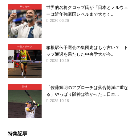
世界的名将クロップ氏が「日本とノルウェ
サッカー
ーは近年強豪国レベルまで大きく...
2026.06.26
箱根駅伝予選会の集団走はもう古い？ ト
一般スポーツ
ップ通過を果たした中央学大が今...
2025.10.19
「佐藤輝明のアプローチは落合博満に重な
野球
る」やっぱり阪神は強かった…日本...
2025.10.18
特集記事