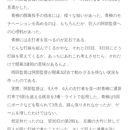
見透かした。
青柳の開幕投手の指名には、様々な狙いがあった。青柳のモ
チベーションを高めるのは、もちろんだが、巨人の阿部監督へ
の心理戦があった。
青柳には左打者を並べるのが定石である。
「どんな打線を組んでくるかやな。それと2日目、3日目にどう
打線を変えてくるか。あっちにあれこれ考えさせたら、それだ
けで開幕3連戦の意味があるんよ」
岡田監督は阿部監督が開幕3試合で動かざるを得ない状況を
作ったのである。
実際、阿部監督は、9人中、6人の左打者を並べ対青柳に通算
打率で5割を超える梶谷を3番・ライトで起用した。青柳は5回
にボークなどを取られて3失点。踏ん張りきれなかったが、ゲ
ームを壊したわけではない。
想定外だったのは、翌30日の第2戦も、左腕の大竹に対して
巨人が同じ打線で来たことだった。そして巨人に連勝を許し