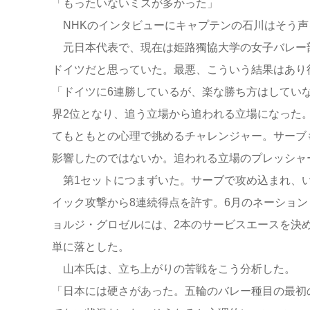
「もったいないミスが多かった」
NHKのインタビューにキャプテンの石川はそう声
元日本代表で、現在は姫路獨協大学の女子バレー
ドイツだと思っていた。最悪、こういう結果はあり
「ドイツに6連勝しているが、楽な勝ち方はしてい
界2位となり、追う立場から追われる立場になった
てもともとの心理で挑めるチャレンジャー。サーブ
影響したのではないか。追われる立場のプレッシャ
第1セットにつまずいた。サーブで攻め込まれ、いき
イック攻撃から8連続得点を許す。6月のネーション
ョルジ・グロゼルには、2本のサービスエースを決め
単に落とした。
山本氏は、立ち上がりの苦戦をこう分析した。
「日本には硬さがあった。五輪のバレー種目の最初