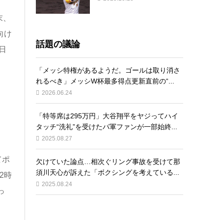
末、
向け
話題の議論
日
「メッシ特権があるようだ。ゴールは取り消さ
れるべき」メッシW杯最多得点更新直前の“...
2026.06.24
「特等席は295万円」大谷翔平をヤジってハイ
タッチ“洗礼”を受けたパ軍ファンが一部始終...
2025.08.27
てポ
欠けていた論点…相次ぐリング事故を受けて那
須川天心が訴えた「ボクシングを考えている...
2時
2025.08.24
っ