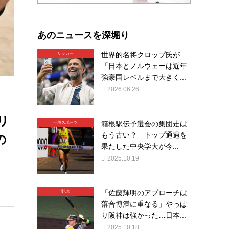
あのニュースを深堀り
世界的名将クロップ氏が
サッカー
「日本とノルウェーは近年
強豪国レベルまで大きく...
2026.06.26
リ
箱根駅伝予選会の集団走は
一般スポーツ
の
もう古い？ トップ通過を
果たした中央学大が今...
2025.10.19
「佐藤輝明のアプローチは
野球
落合博満に重なる」やっぱ
り阪神は強かった…日本...
2025.10.18