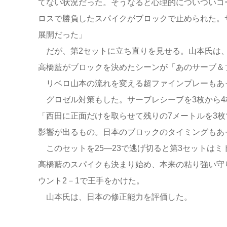
てない状況だった。そうなると心理的についついコ
ロスで勝負したスパイクがブロックで止められた。
展開だった」
だが、第2セットに立ち直りを見せる。山本氏は、
高橋藍がブロックを決めたシーンが「あのサーブ＆
リベロ山本の流れを変える超ファインプレーもあ
グロゼル対策もした。サーブレシーブを3枚から4
「西田に正面だけを取らせて残りの7メートルを3
影響が出るもの。日本のブロックのタイミングもあ
このセットを25―23で逃げ切ると第3セットはミ
高橋藍のスパイクも決まり始め、本来の粘り強い守り
ウント2－1で王手をかけた。
山本氏は、日本の修正能力を評価した。