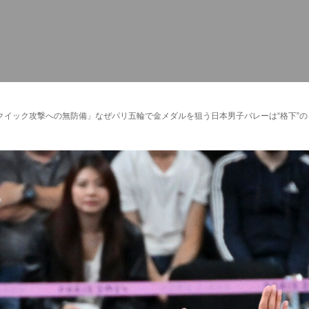
クイック攻撃への無防備」なぜパリ五輪で金メダルを狙う日本男子バレーは“格下”