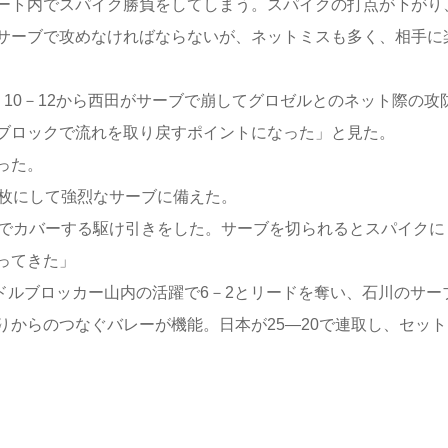
ート内でスパイク勝負をしてしまう。スパイクの打点が下がり
サーブで攻めなければならないが、ネットミスも多く、相手に
10－12から西田がサーブで崩してグロゼルとのネット際の攻
ブロックで流れを取り戻すポイントになった」と見た。
った。
枚にして強烈なサーブに備えた。
枚でカバーする駆け引きをした。サーブを切られるとスパイクに
ってきた」
ドルブロッカー山内の活躍で6－2とリードを奪い、石川のサー
からのつなぐバレーが機能。日本が25―20で連取し、セット