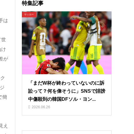
特集記事
サッカー
手は
て世
負け
差が
のク
「まだW杯が終わっていないのに訴
ジ
訟って？何を偉そうに」SNSで誹謗
で簡
中傷殺到の韓国DFソル・ヨン...
2026.06.26
見え