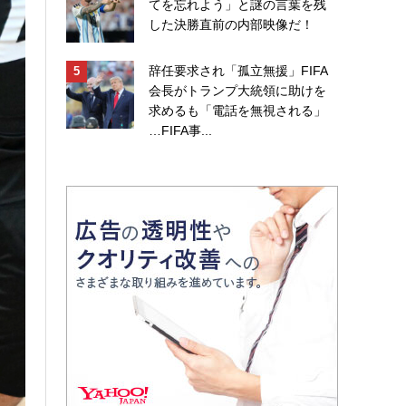
てを忘れよう」と謎の言葉を残
した決勝直前の内部映像だ！
辞任要求され「孤立無援」FIFA
会長がトランプ大統領に助けを
求めるも「電話を無視される」
…FIFA事...