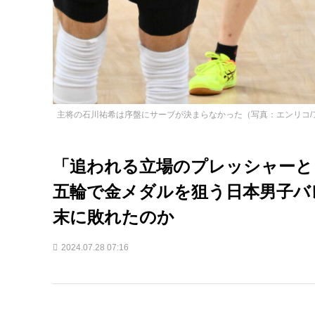
主将の石川祐希は序盤にサーブが決まらなかった（写真：エンリコ/
「追われる立場のプレッシャーと
五輪で金メダルを狙う日本男子バ
末に敗れたのか
2024.07.28 07:16