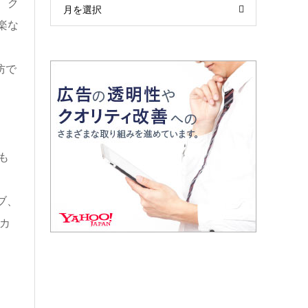
、ク
月を選択
楽な
防で
も
ブ、
カ