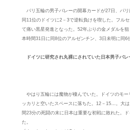
パリ五輪の男子バレーの開幕カードが27日、パリ
同11位のドイツに2－3で逆転負けを喫した。フル
て痛い黒星発進となった。52年ぶりの金メダルを
本時間31日に同8位のアルゼンチン、3日未明に同
ドイツに研究され丸裸にされていた日本男子バレ
やはり五輪には魔物が棲んでいた。ドイツのモーリ
ッカリと空いたスペースに落ちた。12－15…。大
間23分の死闘の末に日本は重要な初戦に敗れた。ド
た。