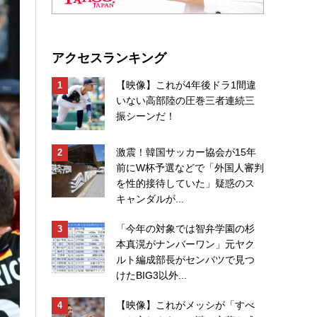
アクセスランキング
【映像】これが4年後ドラ1間違
いない高部陸の圧巻三者連続三
振シーンだ！
激震！韓国サッカー協会が15年
前にW杯予選などで「外国人審判
を性的接待していた」疑惑のス
キャンダルが...
「今年の対象では智弁学園の杉
本真滉がナンバーワン」元ヤク
ルト編成部長がセンバツで見つ
けたBIG3以外...
【映像】これがメッシが「すべ