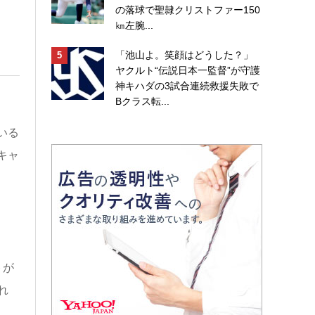
の落球で聖隷クリストファー150
㎞左腕...
「池山よ。笑顔はどうした？」
ヤクルト“伝説日本一監督”が守護
神キハダの3試合連続救援失敗で
Bクラス転...
いる
キャ
トが
れ