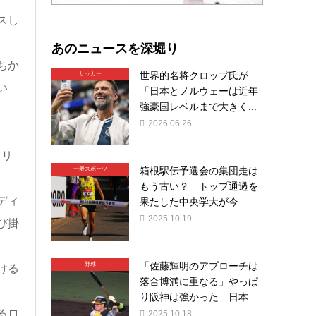
スし
あのニュースを深堀り
ちか
世界的名将クロップ氏が
サッカー
い
「日本とノルウェーは近年
強豪国レベルまで大きく...
2026.06.26
ドリ
箱根駅伝予選会の集団走は
一般スポーツ
もう古い？ トップ通過を
ディ
果たした中央学大が今...
2025.10.19
び掛
「佐藤輝明のアプローチは
野球
ける
落合博満に重なる」やっぱ
り阪神は強かった…日本...
るロ
2025.10.18