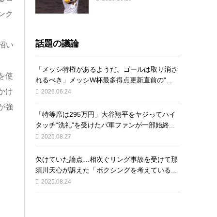
ンク
話題の議論
招い
「メッシ特権があるようだ。ゴールは取り消さ
を使
れるべき」メッシW杯最多得点更新直前の“...
かけ
2026.06.24
が強
「特等席は295万円」大谷翔平をヤジってハイ
タッチ“洗礼”を受けたパ軍ファンが一部始終...
2025.08.27
欠けていた論点…相次ぐリング事故を受けて那
須川天心が訴えた「ボクシングを考えている...
2025.08.24