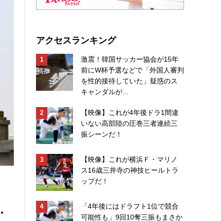
アクセスランキング
激震！韓国サッカー協会が15年
前にW杯予選などで「外国人審判
を性的接待していた」疑惑のス
キャンダルが...
【映像】これが4年後ドラ1間違
いない高部陸の圧巻三者連続三
振シーンだ！
【映像】これが横浜Ｆ・マリノ
ス16歳三井寺の神技ヒールトラ
ップだ！
…
「4年後にはドラフト1位で競合
可能性も」9回10奪三振もまさか