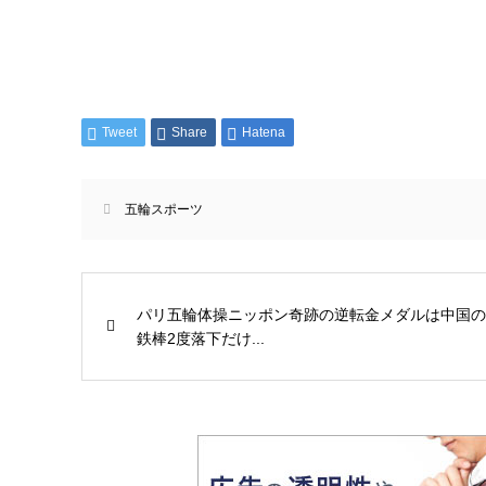
Tweet
Share
Hatena
五輪スポーツ
パリ五輪体操ニッポン奇跡の逆転金メダルは中国の
鉄棒2度落下だけ...