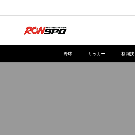
野球
サッカー
格闘技