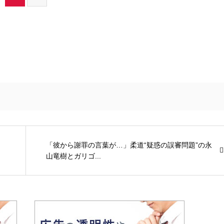
「彼から謝罪の言葉が…」柔道“疑惑の誤審問題”の永
山竜樹とガリゴ...