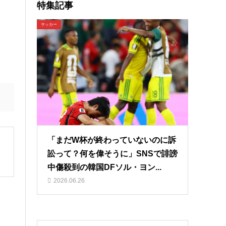
特集記事
サッカー
「まだW杯が終わっていないのに訴
訟って？何を偉そうに」SNSで誹謗
中傷殺到の韓国DFソル・ヨン...
2026.06.26