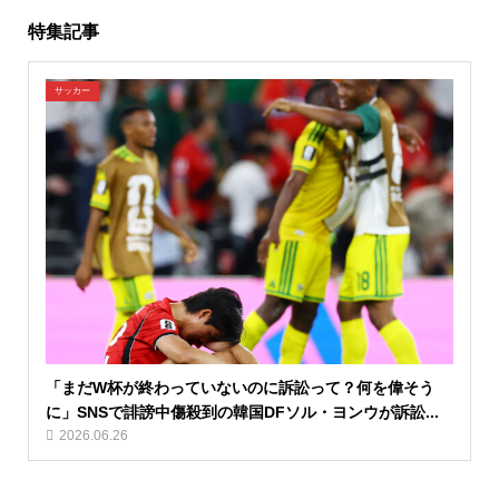
特集記事
サッカー
「まだW杯が終わっていないのに訴訟って？何を偉そう
に」SNSで誹謗中傷殺到の韓国DFソル・ヨンウが訴訟...
2026.06.26