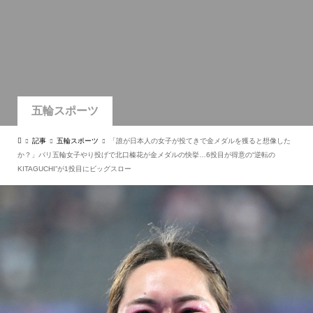
五輪スポーツ
記事
五輪スポーツ
「誰が日本人の女子が投てきで金メダルを獲ると想像した
か？」パリ五輪女子やり投げで北口榛花が金メダルの快挙…6投目が得意の“逆転の
KITAGUCHI”が1投目にビッグスロー