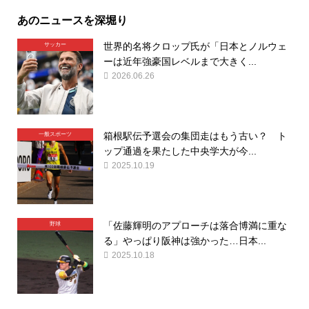
あのニュースを深堀り
世界的名将クロップ氏が「日本とノルウェ
サッカー
ーは近年強豪国レベルまで大きく...
2026.06.26
箱根駅伝予選会の集団走はもう古い？ ト
一般スポーツ
ップ通過を果たした中央学大が今...
2025.10.19
「佐藤輝明のアプローチは落合博満に重な
野球
る」やっぱり阪神は強かった…日本...
2025.10.18