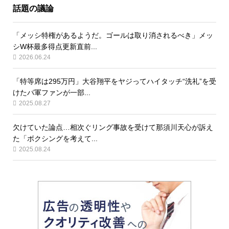
話題の議論
「メッシ特権があるようだ。ゴールは取り消されるべき」メッ
シW杯最多得点更新直前...
2026.06.24
「特等席は295万円」大谷翔平をヤジってハイタッチ“洗礼”を受
けたパ軍ファンが一部...
2025.08.27
欠けていた論点…相次ぐリング事故を受けて那須川天心が訴え
た「ボクシングを考えて...
2025.08.24