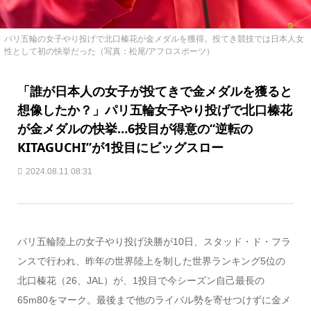
パリ五輪の女子やり投げで北口榛花が金メダルを獲得。投てき競技では日本人女
性として初の快挙だった（写真：松尾/アフロスポーツ）
「誰が日本人の女子が投てきで金メダルを獲ると
想像したか？」パリ五輪女子やり投げで北口榛花
が金メダルの快挙…6投目が得意の“逆転の
KITAGUCHI”が1投目にビッグスロー
2024.08.11 08:31
パリ五輪陸上の女子やり投げ決勝が10日、スタッド・ド・フラ
ンスで行われ、昨年の世界陸上を制した世界ランキング5位の
北口榛花（26、JAL）が、1投目で今シーズン自己最長の
65m80をマーク。最後まで他のライバル勢を寄せつけずに金メ