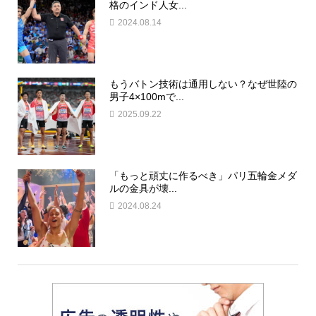
格のインド人女...
2024.08.14
もうバトン技術は通用しない？なぜ世陸の
男子4×100mで...
2025.09.22
「もっと頑丈に作るべき」パリ五輪金メダ
ルの金具が壊...
2024.08.24