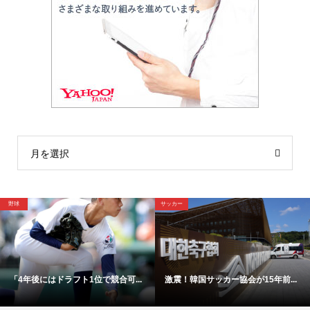
月を選択
野球
野球
【映像】これが4年後ドラ1間違い...
「高橋遥人は明らかに疲れている...