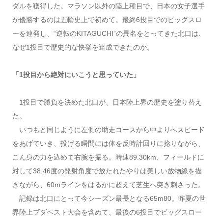
ダルを獲得した。マラソン以外の陸上種目で、日本の女子選手
が優勝するのは五輪史上で初めて。最終6投目でのビッグスロ
ーを連発し、“逆転のKITAGUCHI”の異名をとってきた北口は、
なぜ1投目で歴史的な快挙を達成できたのか。
「1投目から絶対にいこうと思っていた」
1投目で勝負を決めた北口が、日本陸上界の歴史を塗り替え
た。
いつもと同じように左側の助走コースから中よりへスピード
をあげていき、投げる瞬間には体を反時計回りに捻りながら、
こん身の力を込めて右腕を振る。時速89.30km、フィールドに
対して38.46度の発射角度で放たれたやりは美しい放物線を描
きながら、60mラインをはるかに超えて芝生へ突き刺さった。
記録は北口にとって今シーズン最長となる65m80。昨夏の世
界陸上ブダペスト大会を含めて、最後の6投目でビッグスロー