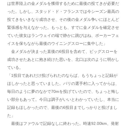
は世界陸上の金メダルを獲得するために最後の投てきが必要だ
った。しかし、スタッド・ド・フランスでは今シーズン最高の
投てきをいきなり成功させ、その後の金メダル争いにほとんど
緊張感を与えなかった。もっとも、すでに金メダルを確定させ
ていた彼女はランウェイの端で静かに跳びはね、ポーカーフェ
イスを保ちながら最後のウイニングスローに集中した」
金メダルが決まった直後の6投目を含めて、ビッグスローを
成功させたあとに抱き続けた思いを、北口は次のように明かし
ている。
「1投目であれだけ投げられたのならば、もうちょっと記録が
ほしかったと思っていました。パリの選手村に入ってからは、
毎日のように夢のなかで70mを投げていたので、ちょっと悔し
い部分もあって。今日は調子がいいとわかっていたし、本当に
記録もほしかったので、最後の6投目までしっかりと投げまし
た」
最後はファウルで記録なしに終わった。時速92.00km、発射