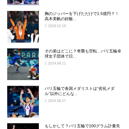
胸のジッパーを下げただけで1.5億円？！
高木美帆の好敵...
2026.02.19
その差はどこに？奇襲も空転…パリ五輪卓
球女子団体で日...
2024.08.11
パリ五輪で各国メダリストは“劣化メダ
ル”以外にどんな...
2024.08.27
もしかして？パリ五輪で100グラム計量失