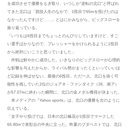
を成功させて優勝をもぎ取り、いつしか“逆転の北口”と呼ばれ
てきた北口は「競技人生のなかで、1投目で65mを投げたのは
なかったんですけど……」とはにかみながら、ビッグスローを
振り返っている。
「いつもは6投目までちょっとのんびりしていますけど、すご
い選手ばかりなので、プレッシャーをかけられるように1投目
から絶対にいこうと思っていました」
作戦は鮮やかに成功した。いきなりのビッグスローが心理的
な影響を与えたからか。ライバル勢がまったくといっていいほ
ど記録を伸ばせない。最後の6投目。ただ一人、北口を抜く可
能性を残していた2位のジョアネ・ファンダイク（26、南ア）
が57.07mに終わった瞬間に、北口の金メダル獲得が決まった。
米メディアの『Yahoo sports』は、北口の優勝を次のように
伝えている。
「女子やり投げでは、日本の北口榛花が1投目でマークした
65.80mで表彰台の中央に立った。昨夏のブダペストでは、北口