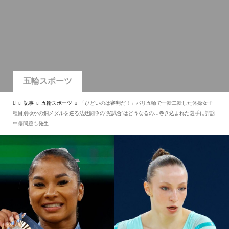
五輪スポーツ
記事
五輪スポーツ
「ひどいのは審判だ！」パリ五輪で一転二転した体操女子
種目別ゆかの銅メダルを巡る法廷闘争の“泥試合”はどうなるの…巻き込まれた選手に誹謗
中傷問題も発生