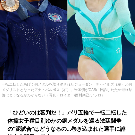
一転二転したあげく銅メダルを取り消されたジョーダン・チャイルズ（左）と銅
メダリストとなったアナ・バルボス（右）。米国側がCASに控訴したため最終結
論はどうなるかわからない（写真・ロイター/西村尚己/アフロ）
「ひどいのは審判だ！」パリ五輪で一転二転した
体操女子種目別ゆかの銅メダルを巡る法廷闘争
の“泥試合”はどうなるの…巻き込まれた選手に誹