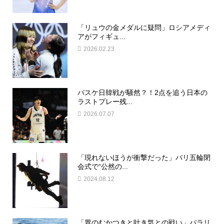
「リュウの金メダルに疑問」ロシアメディ
アがフィギュ...
2026.02.23
バスケ日韓戦が騒然？！2点を追う日本の
ラストプレー残...
2026.07.07
「現れないほうが衝撃だった」パリ五輪閉
会式で“公然の...
2024.08.12
「胃のむかつきと吐き気との戦い」パラリ