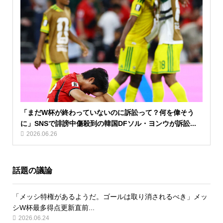
「まだW杯が終わっていないのに訴訟って？何を偉そう
に」SNSで誹謗中傷殺到の韓国DFソル・ヨンウが訴訟...
2026.06.26
話題の議論
「メッシ特権があるようだ。ゴールは取り消されるべき」メッ
シW杯最多得点更新直前...
2026.06.24