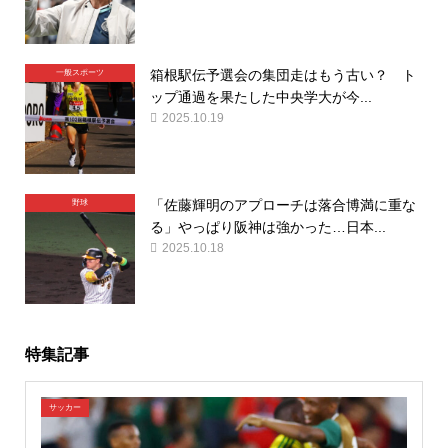
箱根駅伝予選会の集団走はもう古い？ ト
一般スポーツ
ップ通過を果たした中央学大が今...
2025.10.19
「佐藤輝明のアプローチは落合博満に重な
野球
る」やっぱり阪神は強かった…日本...
2025.10.18
特集記事
サッカー