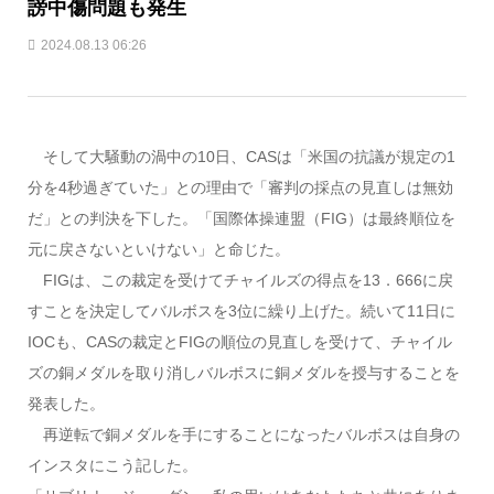
謗中傷問題も発生
2024.08.13 06:26
そして大騒動の渦中の10日、CASは「米国の抗議が規定の1
分を4秒過ぎていた」との理由で「審判の採点の見直しは無効
だ」との判決を下した。「国際体操連盟（FIG）は最終順位を
元に戻さないといけない」と命じた。
FIGは、この裁定を受けてチャイルズの得点を13．666に戻
すことを決定してバルボスを3位に繰り上げた。続いて11日に
IOCも、CASの裁定とFIGの順位の見直しを受けて、チャイル
ズの銅メダルを取り消しバルボスに銅メダルを授与することを
発表した。
再逆転で銅メダルを手にすることになったバルボスは自身の
インスタにこう記した。