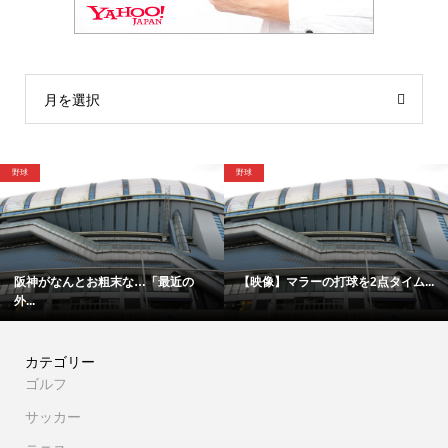
月を選択
格闘技
野球
2点タイム...
「僕は厳しい親父の承認を必要と...
追悼…「血に染まったタ
カテゴリー
ゴルフ
サッカー