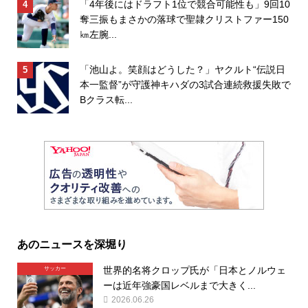
「4年後にはドラフト1位で競合可能性も」9回10
奪三振もまさかの落球で聖隷クリストファー150
㎞左腕...
「池山よ。笑顔はどうした？」ヤクルト“伝説日
本一監督”が守護神キハダの3試合連続救援失敗で
Bクラス転...
あのニュースを深堀り
世界的名将クロップ氏が「日本とノルウェ
サッカー
ーは近年強豪国レベルまで大きく...
2026.06.26