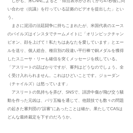
しかも、米CNNによると「得点表示がされてから47秒後に問
い合わせ（抗議）を行っている証拠のビデオを提出した」とい
う。
まさに泥沼の法廷闘争に持ちこまれたが、米国代表のエース
のバイルズはインスタでチームメイトに「オリンピックチャン
ピオン、顔を上げて！私たちはあなたを愛しています」とエー
ルを送り、個人総合、種目別の段違い平行棒で銅メダルを獲得
したスニーサ・リーも確信を突くメッセージを残している。
「アスリートの話ばかりですが、審判はどうなのでしょう。全
く受け入れられません。これはひどいことです。ジョーダン
（チャイルズ）は怒っています」
アスリートの気持ちを弄び、SNSで、誹謗中傷が飛び交う騒
動を作った元凶は、パリ五輪を通じて、他競技でも数々の問題
の起きた審判団の“誤審”にあったことは確か。果たしてCASは
どんな最終裁定を下すのだろうか。