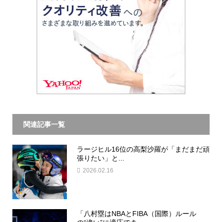
関連記事一覧
ラージヒル16位の高梨沙羅が「まだまだ頑
張りたい」と...
2026.02.16
「八村塁はNBAとFIBA（国際）ルール