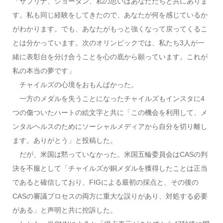
「サブリナ、ジョーダン、私の思いはあなたたちと共にありま
す。私も同じ経験をしてきたので、あなたが何を感じているか
がわかります。でも、あなたがもっと強くなって戻ってくるこ
とは分かっています。次のオリンピックでは、私たち3人が一
緒に表彰台を分け合うことを心の底から願っています。これが
私の本当の夢です」
チャイルズの心境をおもんぱかった。
一方のメダルを失うことになったチャイルズもインスタに4
つの傷ついたハートの絵文字と共に「この機会を利用して、メ
ンタルヘルスのためにソーシャルメディアから自分を切り離し
ます。ありがとう」と投稿した。
だが、米国は黙っていなかった。米国五輪委員会はCASの判
決を不服として「チャイルズが銅メダルを獲得したことは正当
であると確信しており、FIGによる最初の採点と、その後の
CASの審議プロセスの両方に重大な誤りがあり、対処する必要
がある」と声明と共に控訴した。