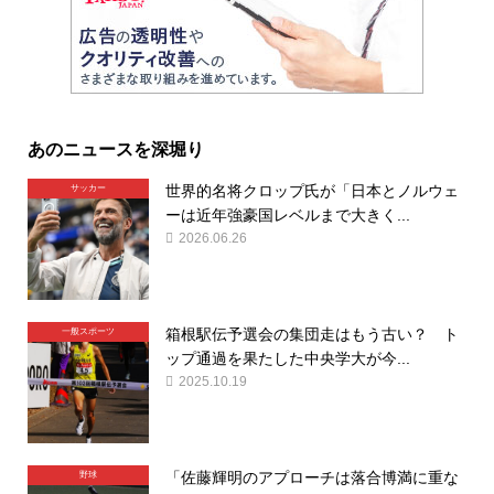
あのニュースを深堀り
世界的名将クロップ氏が「日本とノルウェ
サッカー
ーは近年強豪国レベルまで大きく...
2026.06.26
箱根駅伝予選会の集団走はもう古い？ ト
一般スポーツ
ップ通過を果たした中央学大が今...
2025.10.19
「佐藤輝明のアプローチは落合博満に重な
野球