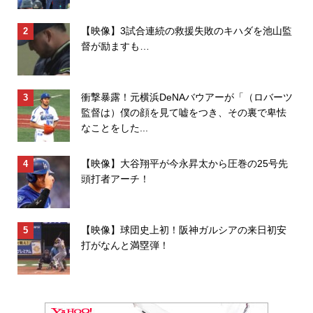
【映像】3試合連続の救援失敗のキハダを池山監
督が励ますも…
衝撃暴露！元横浜DeNAバウアーが「（ロバーツ
監督は）僕の顔を見て嘘をつき、その裏で卑怯
なことをした...
【映像】大谷翔平が今永昇太から圧巻の25号先
頭打者アーチ！
【映像】球団史上初！阪神ガルシアの来日初安
打がなんと満塁弾！