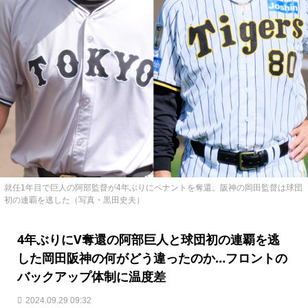
就任1年目で巨人の阿部監督が4年ぶりにペナントを奪還。阪神の岡田監督は球団
初の連覇を逃した（写真・黒田史夫）
4年ぶりにV奪還の阿部巨人と球団初の連覇を逃
した岡田阪神の何がどう違ったのか…フロントの
バックアップ体制に温度差
2024.09.29 09:32