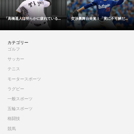
実に不可解だ...
「48時間以内にサイン！」冨安健...
【映像】大谷翔平が
カテゴリー
ゴルフ
サッカー
テニス
モータースポーツ
ラグビー
一般スポーツ
五輪スポーツ
格闘技
競馬