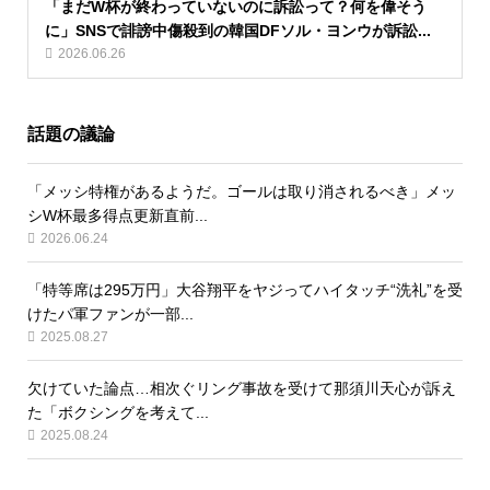
「まだW杯が終わっていないのに訴訟って？何を偉そう
に」SNSで誹謗中傷殺到の韓国DFソル・ヨンウが訴訟...
2026.06.26
話題の議論
「メッシ特権があるようだ。ゴールは取り消されるべき」メッ
シW杯最多得点更新直前...
2026.06.24
「特等席は295万円」大谷翔平をヤジってハイタッチ“洗礼”を受
けたパ軍ファンが一部...
2025.08.27
欠けていた論点…相次ぐリング事故を受けて那須川天心が訴え
た「ボクシングを考えて...
2025.08.24