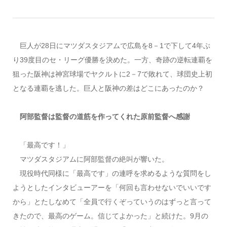
巨人が28日にマツダスタジアムで広島を8－1で下して4年ぶ
り39度目のセ・リーグ優勝を決めた。一方、奇跡の逆転連覇を
狙った阪神は神宮球場でヤクルトに2－7で敗れて、球団史上初
となる連覇を逃した。巨人と阪神の差はどこにあったのか？
阿部監督は監督の道筋を作ってくれた原前監督へ感謝
「最高です！」
マツダスタジアムに阿部監督の絶叫が響いた。
現役時代同様に「最高です」の連呼を求めるような質問をし
ようとしたインタビューアーを「何回も言わせないでいいです
から」とたしなめて「全員で行くぞっていうのはずっと言って
きたので、最高のゲーム。信じてよかった」と続けた。9月の