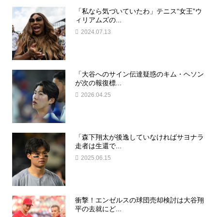
「私なら気づいていたわ」テニス“女王”ウ
ィリアムズの...
2024.07.13
「大谷へのサイン伝達疑惑のキム・ヘソン
が次の報復標...
2026.04.25
「森下翔太が後逸していなければサヨナラ
走者は生還で...
2025.06.15
衝撃！エンゼルスの球団売却検討は大谷翔
平の去就にど...