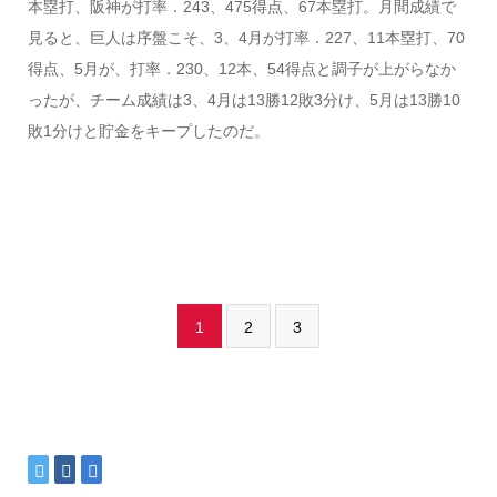
本塁打、阪神が打率．243、475得点、67本塁打。月間成績で
見ると、巨人は序盤こそ、3、4月が打率．227、11本塁打、70
得点、5月が、打率．230、12本、54得点と調子が上がらなか
ったが、チーム成績は3、4月は13勝12敗3分け、5月は13勝10
敗1分けと貯金をキープしたのだ。
1
2
3