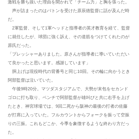
激戦を勝ち抜いた理由を聞かれて「チーム力」と胸を張った。
声が詰まったのはバトンを受けた原辰徳監督に話が及んだ時
だ。
2軍監督、そして1軍ヘッドと指導者の英才教育を経て、監督
に就任したが、球団に強く訴え、その道筋をつけてくれたのが
原氏だった。
「プレッシャーありました。原さんが指導者に導いていただい
て良かったと思います。感謝しています」
胴上げは現役時代の背番号と同じ10回。その輪に向かうとき
阿部監督は泣いていた。
午後9時20分。マツダスタジアムで、大勢が末包をセカンド
ゴロに打ち取り、ベンチで阿部監督が雄叫びと共に右手を上げ
たとき、神宮球場では、9回二死から阪神の最後の打者の佐藤
が打席に入っていた。フルカウントからフォークを振って空振
りの三振。これもどこか、今季を象徴するような終わり方だっ
た。