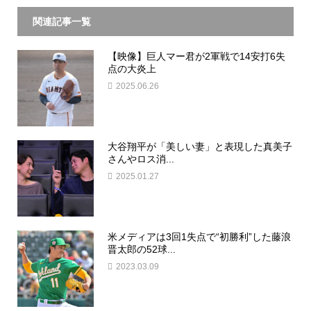
関連記事一覧
【映像】巨人マー君が2軍戦で14安打6失
点の大炎上
2025.06.26
大谷翔平が「美しい妻」と表現した真美子
さんやロス消...
2025.01.27
米メディアは3回1失点で“初勝利”した藤浪
晋太郎の52球...
2023.03.09