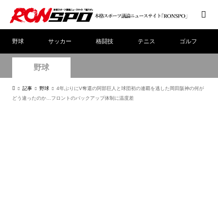
野球
サッカー
格闘技
テニス
ゴルフ
野球
記事
野球
4年ぶりにV奪還の阿部巨人と球団初の連覇を逃した岡田阪神の何が
どう違ったのか…フロントのバックアップ体制に温度差