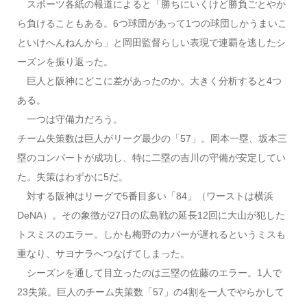
スポーツ各紙の報道によると「勝ちにいくけど勝負ごとやか
ら負けることもある。6つ球団があって1つの球団しかうまいこ
といけへんねんから」と岡田監督らしい表現で連覇を逃したシ
ーズンを振り返った。
巨人と阪神にどこに差があったのか。大きく分析すると4つ
ある。
一つは守備力だろう。
チーム失策数は巨人がリーグ最少の「57」。岡本一塁、坂本三
塁のコンバートが成功し、特に二塁の吉川の守備が安定してい
た。失策はわずかに5だ。
対する阪神はリーグで5番目多い「84」（ワーストは横浜
DeNA）。その象徴が27日の広島戦の延長12回に大山が犯した
トスミスのエラー。しかも梅野のカバーが遅れるというミスも
重なり、サヨナラへつなげてしまった。
シーズンを通して目立ったのは三塁の佐藤のエラー。1人で
23失策。巨人のチーム失策数「57」の4割を一人でやらかして