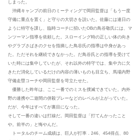
しまった。
沖縄キャンプの前日のミーティングで岡田監督は「もう一度
守備に重点を置く」と守りの大切さを説いた。佐藤には連日の
ように特守を課し、臨時コーチに招いたOBの鳥谷敬氏には、マ
ンツーマン指導を依頼した。スローイング時の正しい体の向き
やグラブさばきのクセを指摘した鳥谷氏の指導は中身があっ
た。ただそれを継続できなかった。だ鳥谷氏との指導を受けて
いた時には集中していたが、それ以外の特守では、集中力に欠
きただ消化しているだけの内容の薄いものも目立ち、馬場内野
守備走塁コーチや岡田監督を苛立たせた。
優勝した昨年は、ここ一番でのミスを撲滅できていた。内外
野の連携や二遊間の併殺プレーなどのレベルが上がっていた。
だが、今年はすべてが裏目になった。
そして一番の違いは打線だ。岡田監督は「打てんかったこと
や。前半の」と悔やんだ。
トータルのチーム成績は、巨人が打率．246、454得点、80