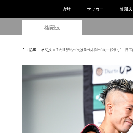
野球
サッカー
格闘技
格闘技
記事
格闘技
7大世界戦の次は前代未聞の“統一戦祭り”…目