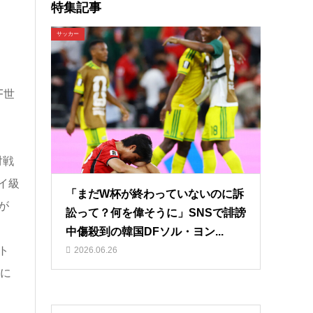
特集記事
サッカー
F世
対戦
イ級
「まだW杯が終わっていないのに訴
が
訟って？何を偉そうに」SNSで誹謗
中傷殺到の韓国DFソル・ヨン...
ト
2026.06.26
に