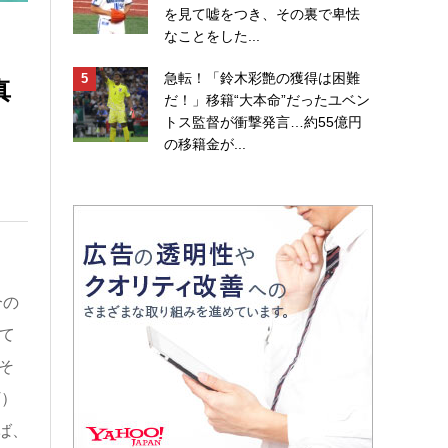
を見て嘘をつき、その裏で卑怯
なことをした...
急転！「鈴木彩艶の獲得は困難
真
だ！」移籍“大本命”だったユベン
トス監督が衝撃発言…約55億円
の移籍金が...
合の
て
そ
T）
ば、