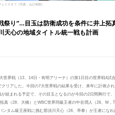
フェイスオフ（写真・山口裕朗）
戦祭り”…目玉は防衛成功を条件に井上拓
須川天心の地域タイトル統一戦も計画
世界戦（13、14日・有明アリーナ）の第1日目の世界戦4試
でクリアした。今回の7大世界戦の結果を受け、来年に計画され
戦が組まれる予定で、その目玉となるのが今回の2日間興行で、
拓真（28、大橋）とWBC世界同級王者の中谷潤人（26、M，
バンタム級王座戦に挑む那須川天心（26、帝拳）が王者になれ