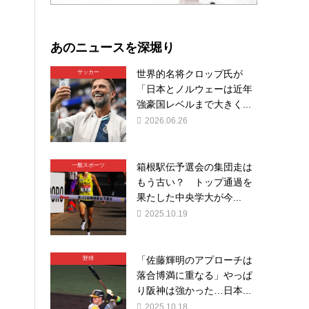
あのニュースを深堀り
世界的名将クロップ氏が
サッカー
「日本とノルウェーは近年
強豪国レベルまで大きく...
2026.06.26
箱根駅伝予選会の集団走は
一般スポーツ
もう古い？ トップ通過を
果たした中央学大が今...
2025.10.19
「佐藤輝明のアプローチは
野球
落合博満に重なる」やっぱ
り阪神は強かった…日本...
2025.10.18