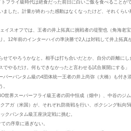
トフライ級時代は絶食だった前日に白いご飯を食べることが
いました。計量が終わった感動はなくなったけど、それくらい
ェイスオフでは、王者の井上拓真に挑戦者の堤聖也（角海老宝
リ。12年前のインターハイの準決勝で2人は対戦して井上拓真
らせてやろうかなと。相手は打ち合いだとか、自分の距離にし
スでやるだけ。何もできなかったと言わせる試合展開にする」
パーバンタム級の4団体統一王者の井上尚弥（大橋）も付き
う。
BO世界スーパーフライ級王者の田中恒成（畑中）、中谷のジム
スクアガ（米国）が、それぞれ防衛戦を行い、ボクシング転向5
ィックバンタム級王座決定戦に挑む。
けての序章に過ぎない。