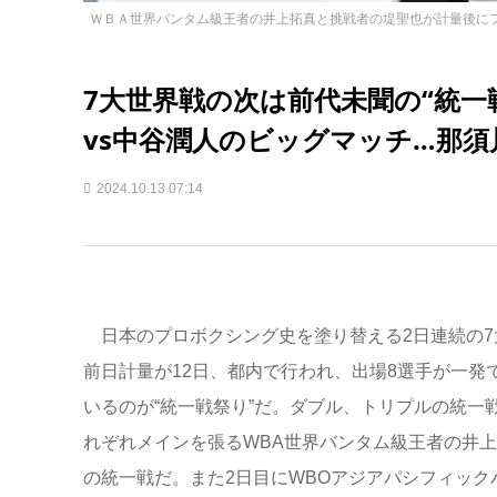
ＷＢＡ世界バンタム級王者の井上拓真と挑戦者の堤聖也が計量後に
7大世界戦の次は前代未聞の“統一
vs中谷潤人のビッグマッチ…那
2024.10.13 07:14
日本のプロボクシング史を塗り替える2日連続の7大
前日計量が12日、都内で行われ、出場8選手が一発
いるのが“統一戦祭り”だ。ダブル、トリプルの統一
れぞれメインを張るWBA世界バンタム級王者の井上
の統一戦だ。また2日目にWBOアジアパシフィック