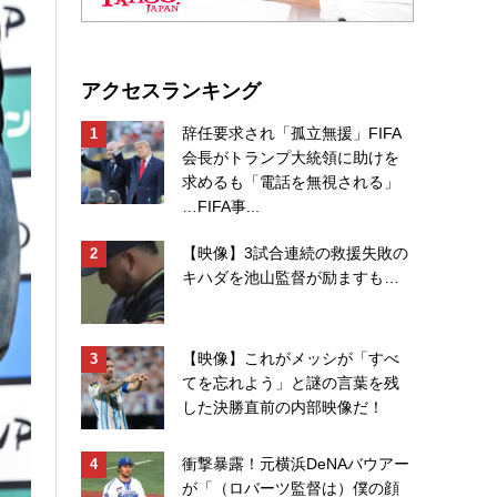
アクセスランキング
辞任要求され「孤立無援」FIFA
会長がトランプ大統領に助けを
求めるも「電話を無視される」
…FIFA事...
【映像】3試合連続の救援失敗の
キハダを池山監督が励ますも…
【映像】これがメッシが「すべ
てを忘れよう」と謎の言葉を残
した決勝直前の内部映像だ！
衝撃暴露！元横浜DeNAバウアー
が「（ロバーツ監督は）僕の顔