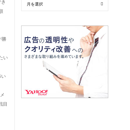
でき
月を選択
順
が勝
たい
添い
メ
戦目