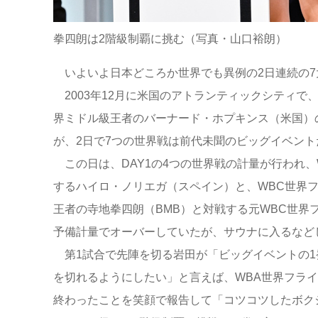
拳四朗は2階級制覇に挑む（写真・山口裕朗）
いよいよ日本どころか世界でも異例の2日連続の
2003年12月に米国のアトランティックシティで、
界ミドル級王者のバーナード・ホプキンス（米国）
が、2日で7つの世界戦は前代未聞のビッグイベント
この日は、DAY1の4つの世界戦の計量が行われ
するハイロ・ノリエガ（スペイン）と、WBC世界フ
王者の寺地拳四朗（BMB）と対戦する元WBC世界
予備計量でオーバーしていたが、サウナに入るなど
第1試合で先陣を切る岩田が「ビッグイベントの1
を切れるようにしたい」と言えば、WBA世界フラ
終わったことを笑顔で報告して「コツコツしたボク