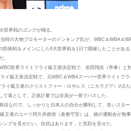
7大世界戦のゴングが鳴る。
当時の大物プロモーターのドンキング氏が、WBC＆WBA＆IB
の防衛戦をメインにした8大世界戦を1日で開催したことがある
だ。
、WBO世界ライトフライ級王座決定戦で、岩田翔吉（帝拳）と
ライ級王座決定戦で、元WBC＆WBAスーパー世界ライトフラ
フライ級王者のクリストファー・ロサレス（ニカラグア）の2人
して落として、正規計量では全員が一発でパスした。
発目なので、しっかりと日本人の自分が勝利して、良いスター
イ級王者のユーリ阿久井政悟（倉敷守安）は、娘の運動会が無事
シングを見せたい。自信はあります」と笑顔を見せた。