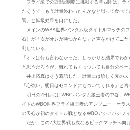
フライ級での2階級制覇に挑戦する拳四朗は、ライ
たそうで「もう計量終わったんかなと思って食べて
調」と転級効果を口にした。
メインのWBA世界バンタム級タイトルマッチのフ
石）が「次がオレが勝つからな」と声をかけてニヤ
利している。
「オレは何も言わなかった。しっかりと結果でわか
と思うだろうが、離れてもくっついても自分のペー
井上拓真はそう豪語した。計量には珍しく兄のスー
「心強い。明日はセコンドにもついてくれる」と言
明日の2日目にはWBCバンタム級王者の中谷、W
イトのWBO世界フライ級王者のアンソニー・オラ
の天心が初のタイトル戦となるWBOアジアパシフ
だが、この7大世界戦も次なるビッグマッチへ向