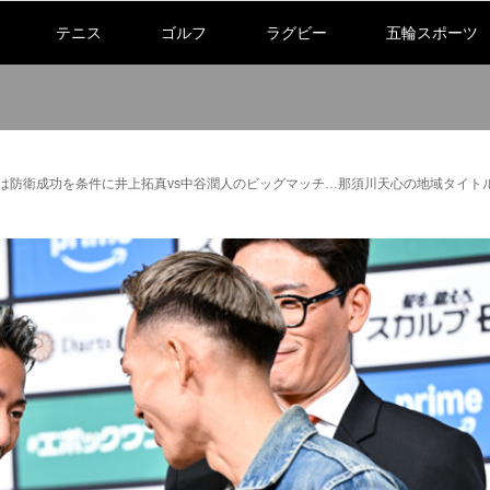
テニス
ゴルフ
ラグビー
五輪スポーツ
玉は防衛成功を条件に井上拓真vs中谷潤人のビッグマッチ…那須川天心の地域タイト