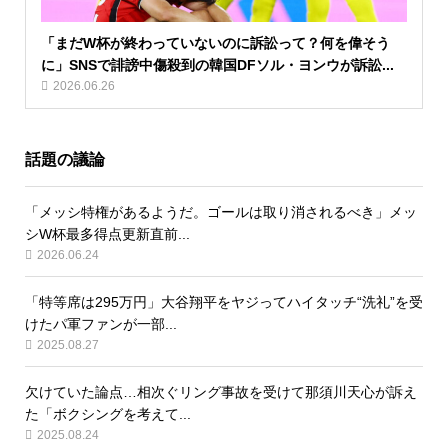
「まだW杯が終わっていないのに訴訟って？何を偉そう
に」SNSで誹謗中傷殺到の韓国DFソル・ヨンウが訴訟...
2026.06.26
話題の議論
「メッシ特権があるようだ。ゴールは取り消されるべき」メッ
シW杯最多得点更新直前...
2026.06.24
「特等席は295万円」大谷翔平をヤジってハイタッチ“洗礼”を受
けたパ軍ファンが一部...
2025.08.27
欠けていた論点…相次ぐリング事故を受けて那須川天心が訴え
た「ボクシングを考えて...
2025.08.24