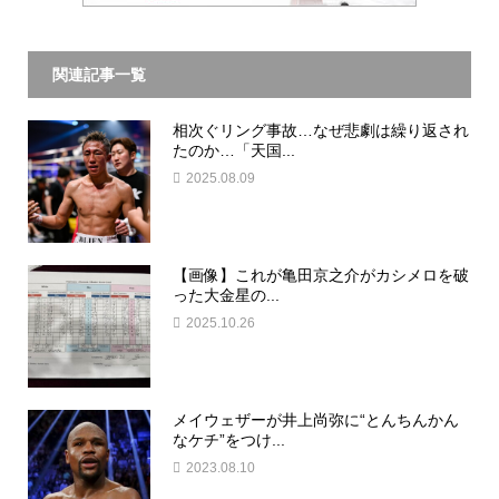
関連記事一覧
相次ぐリング事故…なぜ悲劇は繰り返され
たのか…「天国...
2025.08.09
【画像】これが亀田京之介がカシメロを破
った大金星の...
2025.10.26
メイウェザーが井上尚弥に“とんちんかん
なケチ”をつけ...
2023.08.10