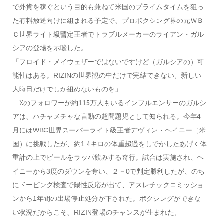
で外貨を稼ぐという目的も兼ねて米国のプライムタイムを狙っ
た有料放送向けに組まれる予定で、プロボクシング界の元ＷＢ
Ｃ世界ライト級暫定王者でトラブルメーカーのライアン・ガル
シアの登場を示唆した。
「フロイド・メイウェザーではないですけど（ガルシアの）可
能性はある。RIZINの世界観の中だけで完結できない、新しい
大晦日だけでしか組めないものを」
Xのフォロワーが約115万人もいるインフルエンサーのガルシ
アは、ハチャメチャな言動の超問題児として知られる。今年4
月にはWBC世界スーパーライト級王者デヴィン・ヘイニー（米
国）に挑戦したが、約1.4キロの体重超過をしでかしたあげく体
重計の上でビールをラッパ飲みする奇行。試合は実施され、ヘ
イニーから3度のダウンを奪い、２－0で判定勝利したが、のち
にドーピング検査で陽性反応が出て、アスレチックコミッショ
ンから1年間の出場停止処分が下された。ボクシングができな
い状況だからこそ、RIZIN登場のチャンスが生まれた。