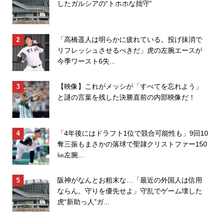
したガルシアの“トホホな拙守”
「高橋遥人は明らかに疲れている。投げ抹消で
リフレッシュさせるべきだ」虎の左腕エースが
今季ワースト6失...
【映像】これがメッシが「すべてを忘れよう」
と謎の言葉を残した決勝直前の内部映像だ！
「4年後にはドラフト1位で競合可能性も」9回10
奪三振もまさかの落球で聖隷クリストファー150
㎞左腕...
阪神がなんとお粗末な…「最近の外国人は信用
ならん。守りを優先せよ」守乱でゲーム壊した
虎“新助っ人”ガ...