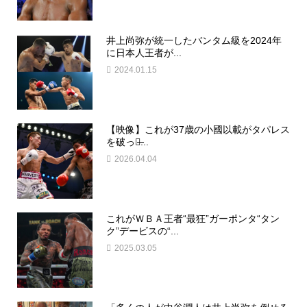
井上尚弥が統一したバンタム級を2024年
に日本人王者が...
2024.01.15
【映像】これが37歳の小國以載がタパレス
を破った̶...
2026.04.04
これがＷＢＡ王者“最狂”ガーポンタ“タン
ク”デービスの“...
2025.03.05