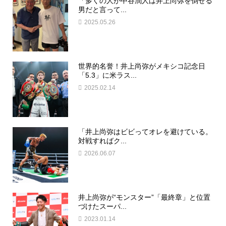
「多くの人が中谷潤人は井上尚弥を倒せる
男だと言って...
2025.05.26
世界的名誉！井上尚弥がメキシコ記念日
「5.3」に米ラス...
2025.02.14
「井上尚弥はビビってオレを避けている。
対戦すればク...
2026.06.07
井上尚弥が“モンスター”「最終章」と位置
づけたスーパ...
2023.01.14