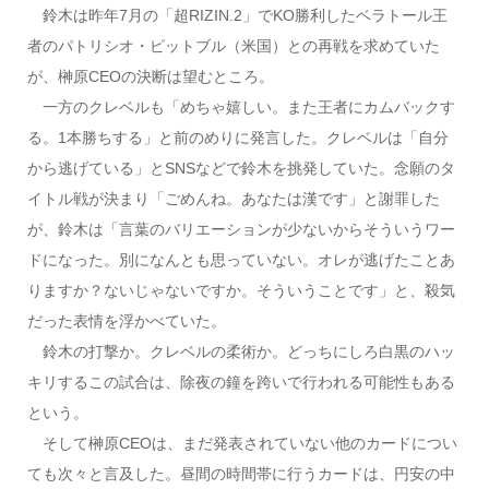
鈴木は昨年7月の「超RIZIN.2」でKO勝利したベラトール王
者のパトリシオ・ピットブル（米国）との再戦を求めていた
が、榊原CEOの決断は望むところ。
一方のクレベルも「めちゃ嬉しい。また王者にカムバックす
る。1本勝ちする」と前のめりに発言した。クレベルは「自分
から逃げている」とSNSなどで鈴木を挑発していた。念願のタ
イトル戦が決まり「ごめんね。あなたは漢です」と謝罪した
が、鈴木は「言葉のバリエーションが少ないからそういうワー
ドになった。別になんとも思っていない。オレが逃げたことあ
りますか？ないじゃないですか。そういうことです」と、殺気
だった表情を浮かべていた。
鈴木の打撃か。クレベルの柔術か。どっちにしろ白黒のハッ
キリするこの試合は、除夜の鐘を跨いで行われる可能性もある
という。
そして榊原CEOは、まだ発表されていない他のカードについ
ても次々と言及した。昼間の時間帯に行うカードは、円安の中