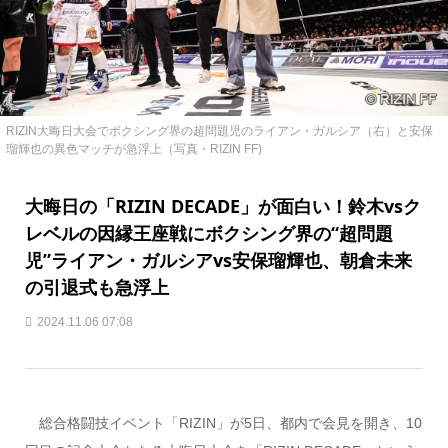
RIZIN大晦日大会でボクシング界の超問題児のライアン・ガルシア（右）と安保
瑠輝也の異色マッチが急浮上（写真・RIZIN FF)
大晦日の「RIZIN DECADE」が面白い！鈴木vsク
レベルの因縁王座戦にボクシング界の“超問題
児”ライアン・ガルシアvs安保瑠輝也、朝倉未来
の引退式も急浮上
2024.11.06 07:08
総合格闘技イベント「RIZIN」が5日、都内で会見を開き、10