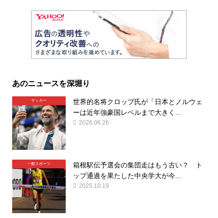
あのニュースを深堀り
世界的名将クロップ氏が「日本とノルウェ
サッカー
ーは近年強豪国レベルまで大きく...
2026.06.26
箱根駅伝予選会の集団走はもう古い？ ト
一般スポーツ
ップ通過を果たした中央学大が今...
2025.10.19