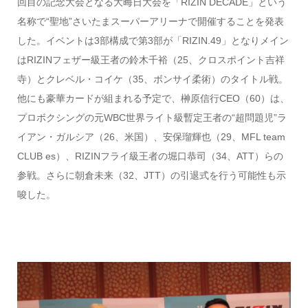
回目の記念大会となる大晦日大会を「RIZIN DECADE」という
名称で“聖地”さいたまスーパーアリーナで開催することを発表
した。イベントは3部構成で第3部が「RIZIN.49」となりメイン
はRIZINフェザー級王者の鈴木千裕（25、クロスポイント吉祥
寺）とクレベル・コイケ（35、ボンサイ柔術）のタイトル戦。
他にも豪華カードが組まれる予定で、榊原信行CEO（60）は、
プロボクシングの元WBC世界ライト級暫定王者の“超問題児”ラ
イアン・ガルシア（26、米国）、安保瑠輝也（29、MFL team
CLUB es）、RIZINフライ級王者の堀口恭司（34、ATT）らの
参戦。さらに朝倉未来（32、JTT）の引退式を行う可能性も示
唆した。