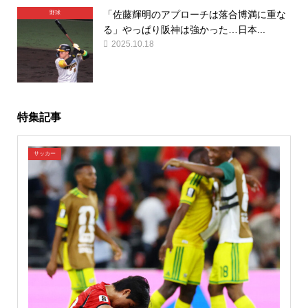
「佐藤輝明のアプローチは落合博満に重な
野球
る」やっぱり阪神は強かった…日本...
2025.10.18
特集記事
サッカー