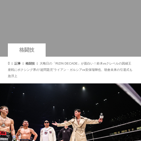
格闘技
記事
格闘技
大晦日の「RIZIN DECADE」が面白い！鈴木vsクレベルの因縁王
座戦にボクシング界の“超問題児”ライアン・ガルシアvs安保瑠輝也、朝倉未来の引退式も
急浮上