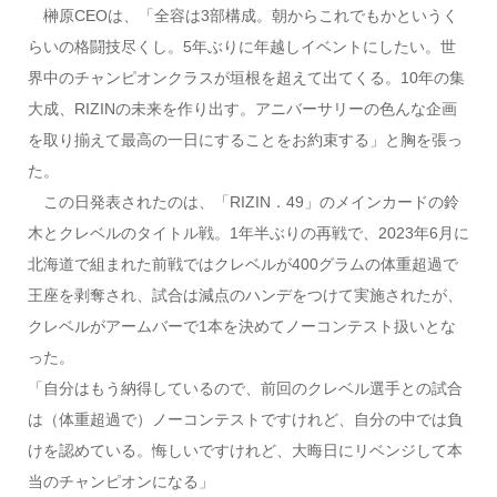
榊原CEOは、「全容は3部構成。朝からこれでもかというく
らいの格闘技尽くし。5年ぶりに年越しイベントにしたい。世
界中のチャンピオンクラスが垣根を超えて出てくる。10年の集
大成、RIZINの未来を作り出す。アニバーサリーの色んな企画
を取り揃えて最高の一日にすることをお約束する」と胸を張っ
た。
この日発表されたのは、「RIZIN．49」のメインカードの鈴
木とクレベルのタイトル戦。1年半ぶりの再戦で、2023年6月に
北海道で組まれた前戦ではクレベルが400グラムの体重超過で
王座を剥奪され、試合は減点のハンデをつけて実施されたが、
クレベルがアームバーで1本を決めてノーコンテスト扱いとな
った。
「自分はもう納得しているので、前回のクレベル選手との試合
は（体重超過で）ノーコンテストですけれど、自分の中では負
けを認めている。悔しいですけれど、大晦日にリベンジして本
当のチャンピオンになる」