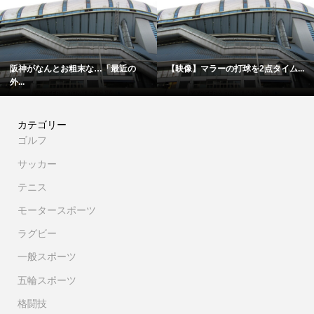
阪神がなんとお粗末な…「最近の
【映像】マラーの打球を2点タイム...
外...
カテゴリー
ゴルフ
サッカー
テニス
モータースポーツ
ラグビー
一般スポーツ
五輪スポーツ
格闘技