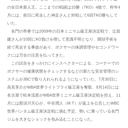
の全日本新人王。ここまでの戦績は10勝（7KO）4敗で、昨年4
月には、前日に死去した神足さんと対戦して6回TKO勝ちして
いた。
名門の帝拳では2009年の日本ミニマム級王座決定戦で、辻昌
建さんが10回にKO負けを喫して意識不明となり、開頭手術を
経て死去する事故があり、ボクサーの体調管理やセコンドワー
クには万全の注意を払ってきた。
この試合をきっかけにインスペクターによる、コーナーでの
ボクサーの健康状態をチェックするなどの新たな安全管理のシ
ステムがJBCで取り入れられるようになっていた。7月30日に
高見享介がWBA世界ライトフライ級王座を奪取、9月14日には
名古屋で松本流星がWBA世界ミニマム級王座決定戦を控え、11
月には那須川天心が、中谷潤人（M.T）が返上を公言したWBC
世界バンタム級王座決定戦に挑む予定。勢いに乗っている名門
ジムを大きなショックを包み込むことになった。