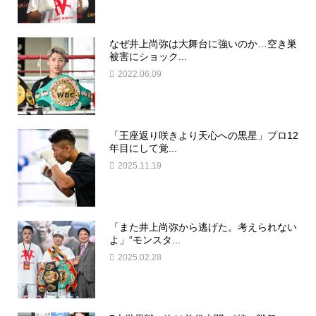
なぜ井上尚弥は大舞台に強いのか…空き巣
被害にショック...
2022.06.09
「王座返り咲きより天心への黒星」プロ12
年目にして覚...
2025.11.19
「また井上尚弥から逃げた。考えられない
よ」“モンスタ...
2025.02.28