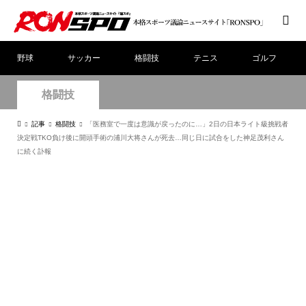
野球
サッカー
格闘技
テニス
ゴルフ
格闘技
記事
格闘技
「医務室で一度は意識が戻ったのに…」2日の日本ライト級挑戦者
決定戦TKO負け後に開頭手術の浦川大将さんが死去…同じ日に試合をした神足茂利さん
に続く訃報