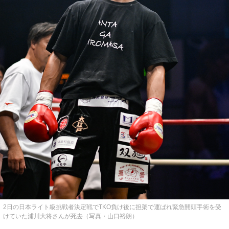
2日の日本ライト級挑戦者決定戦でTKO負け後に担架で運ばれ緊急開頭手術を受
けていた浦川大将さんが死去（写真・山口裕朗）