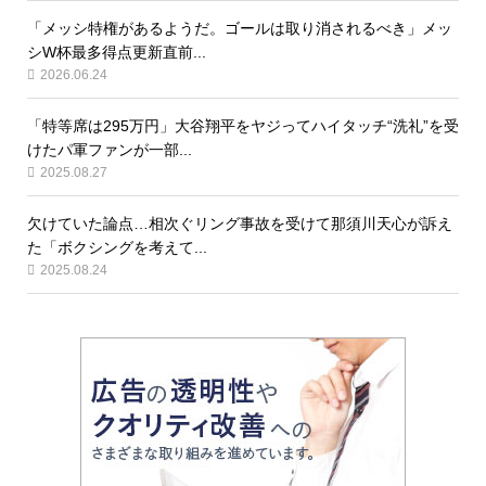
「メッシ特権があるようだ。ゴールは取り消されるべき」メッ
シW杯最多得点更新直前...
2026.06.24
「特等席は295万円」大谷翔平をヤジってハイタッチ“洗礼”を受
けたパ軍ファンが一部...
2025.08.27
欠けていた論点…相次ぐリング事故を受けて那須川天心が訴え
た「ボクシングを考えて...
2025.08.24