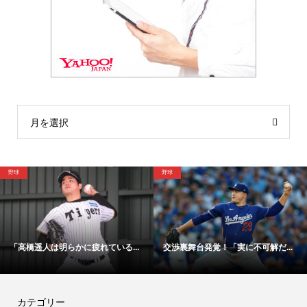
月を選択
サッカー
野球
可解だ...
「48時間以内にサイン！」冨安健...
【映像】大谷翔平が今永昇
カテゴリー