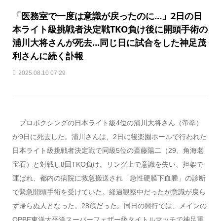
「医務室で一度は意識が戻ったのに…」2日の日
本ライト級挑戦者決定戦TKO負け後に開頭手術の
浦川大将さんが死去…同じ日に試合をした神足茂
利さんに続く訃報
2025.08.10 07:29
プロボクシングの日本ライト級4位の浦川大将さん（帝拳）
が9日に死去した。浦川さんは、2日に後楽園ホールで行われた
日本ライト級挑戦者決定戦で同級5位の斎藤陽二（29、角海老
宝石）と対戦し8回TKO負け。リング上で意識を失い、担架で
運ばれ、都内の病院に救急搬送され「急性硬膜下血腫」の診断
で緊急開頭手術を受けていた。経過観察中だったが意識が戻ら
ず帰らぬ人となった。28歳だった。同日の興行では、メインの
OPBF東洋太平洋スーパーフェザー級タイトルマッチで神足重