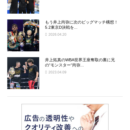
もう井上尚弥に次のビッグマッチ構想！
5.2東京D決戦を...
2026.04.20
井上拓真のWBA世界王座奪取の裏に兄
の“モンスター“尚弥...
2023.04.09