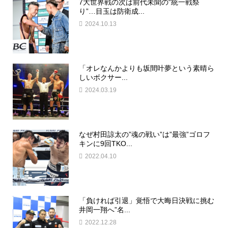
7大世界戦の次は前代未聞の“統一戦祭
り”…目玉は防衛成...
2024.10.13
「オレなんかよりも坂間叶夢という素晴ら
しいボクサー...
2024.03.19
なぜ村田諒太の”魂の戦い”は”最強”ゴロフ
キンに9回TKO...
2022.04.10
「負ければ引退」覚悟で大晦日決戦に挑む
井岡一翔へ”名...
2022.12.28