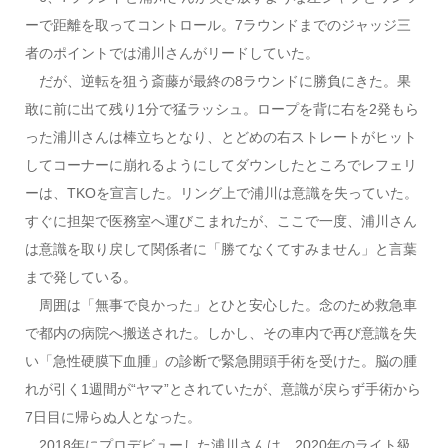
ーで距離を取ってコントロール。7ラウンドまでのジャッジ三
者のポイントでは浦川さんがリードしていた。
だが、逆転を狙う斎藤が最終の8ラウンドに勝負にきた。果
敢に前に出て残り1分で猛ラッシュ。ロープを背に右を2発もら
った浦川さんは棒立ちとなり、とどめの右ストレートがヒット
してコーナーに崩れるようにしてダウンしたところでレフェリ
ーは、TKOを宣言した。リング上で浦川は意識を失っていた。
すぐに担架で医務室へ運びこまれたが、ここで一度、浦川さん
は意識を取り戻して関係者に「勝てなくてすみません」と言葉
まで発している。
周囲は「無事で良かった」とひと安心した。念のため救急車
で都内の病院へ搬送された。しかし、その車内で再び意識を失
い「急性硬膜下血腫」の診断で緊急開頭手術を受けた。脳の腫
れが引く1週間が“ヤマ”とされていたが、意識が戻らず手術から
7日目に帰らぬ人となった。
2018年にプロデビューした浦川さんは、2020年のライト級