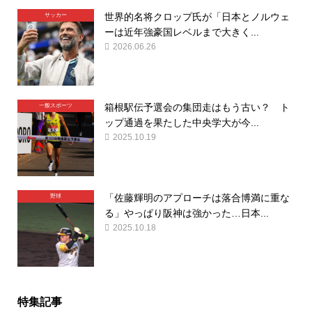
世界的名将クロップ氏が「日本とノルウェ
サッカー
ーは近年強豪国レベルまで大きく...
2026.06.26
箱根駅伝予選会の集団走はもう古い？ ト
一般スポーツ
ップ通過を果たした中央学大が今...
2025.10.19
「佐藤輝明のアプローチは落合博満に重な
野球
る」やっぱり阪神は強かった…日本...
2025.10.18
特集記事