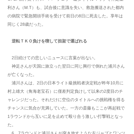
利さん（M.T）も、試合後に意識を失い、救急搬送された都内
の病院で緊急開頭手術を受けて前日の8日に死去した。享年は
同じく28歳だった。
逆転ＴＫＯ負けを喫して担架で運ばれる
2日続けての悲しいニュースに言葉が出ない。
神足さんが天国に旅立った翌日に同じ興行で倒れた浦川さん
が亡くなった。
浦川さんは、2日の日本ライト級挑戦者決定戦が昨年10月に
村上雄大（角海老宝石）に僅差判定負けして以来の2度目のチ
ャレンジだった。それだけに空位のタイトルへの挑戦権を得る
チャンスに気合が充満していた。一方の斎藤もここが再起戦で
1ラウンドから互いに足を止めて殴り合う激しい打撃戦となっ
た。
6、7ラウンドと浦川さんが突き放すような左ジャブとワンツ