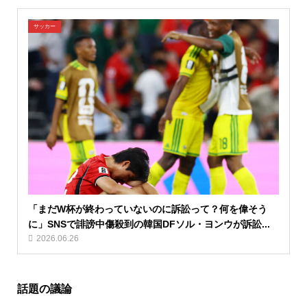
サッカー
「まだW杯が終わっていないのに訴訟って？何を偉そう
に」SNSで誹謗中傷殺到の韓国DFソル・ヨンウが訴訟...
2026.06.26
話題の議論