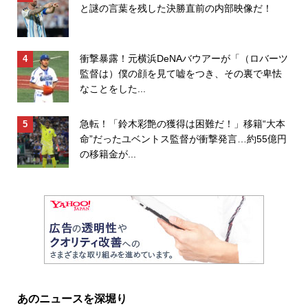
と謎の言葉を残した決勝直前の内部映像だ！
衝撃暴露！元横浜DeNAバウアーが「（ロバーツ
監督は）僕の顔を見て嘘をつき、その裏で卑怯
なことをした...
急転！「鈴木彩艶の獲得は困難だ！」移籍“大本
命”だったユベントス監督が衝撃発言…約55億円
の移籍金が...
あのニュースを深堀り