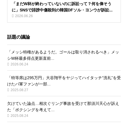
「まだW杯が終わっていないのに訴訟って？何を偉そう
に」SNSで誹謗中傷殺到の韓国DFソル・ヨンウが訴訟...
2026.06.26
話題の議論
「メッシ特権があるようだ。ゴールは取り消されるべき」メッ
シW杯最多得点更新直前...
2026.06.24
「特等席は295万円」大谷翔平をヤジってハイタッチ“洗礼”を受
けたパ軍ファンが一部...
2025.08.27
欠けていた論点…相次ぐリング事故を受けて那須川天心が訴え
た「ボクシングを考えて...
2025.08.24