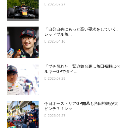
2025.07.27
「自分自身にもっと高い要求をしていく」
レッドブル角...
2025.04.16
「ブチ切れた」緊迫舞台裏…角田裕毅はベ
ルギーGPでタイ...
2025.07.29
今日オーストリアGP開幕も角田裕毅が大
ピンチ？！レッ...
2025.06.27