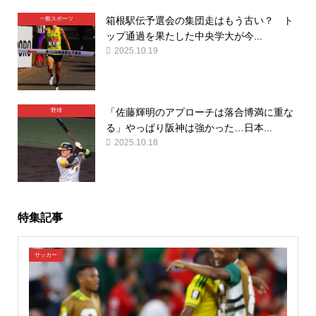
箱根駅伝予選会の集団走はもう古い？ ト
一般スポーツ
ップ通過を果たした中央学大が今...
2025.10.19
「佐藤輝明のアプローチは落合博満に重な
野球
る」やっぱり阪神は強かった…日本...
2025.10.18
特集記事
サッカー