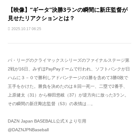
【映像】“ギータ”決勝3ランの瞬間に新庄監督が
見せたリアクションとは？
2025.10.17 06:25
パ・リーグのクライマックスシリーズのファイナルステージ第
2戦が16日、みずほPayPayドームで行われ、ソフトバンクが日
ハムに３－０で勝利しアドバンテージの1勝を含めて3勝0敗で
王手をかけた。勝負を決めたのは８回一死一、二塁で2番手、
上原健太（31）から柳田悠岐（37）が逆方向に放った3ラン。
その瞬間の新庄剛志監督（53）の表情は…。
DAZN Japan BASEBALL公式Ｘより引用
@DAZNJPNBaseball