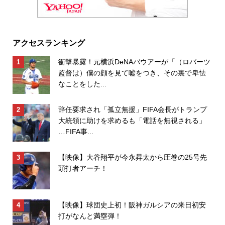
アクセスランキング
衝撃暴露！元横浜DeNAバウアーが「（ロバーツ
監督は）僕の顔を見て嘘をつき、その裏で卑怯
なことをした...
辞任要求され「孤立無援」FIFA会長がトランプ
大統領に助けを求めるも「電話を無視される」
…FIFA事...
【映像】大谷翔平が今永昇太から圧巻の25号先
頭打者アーチ！
【映像】球団史上初！阪神ガルシアの来日初安
打がなんと満塁弾！