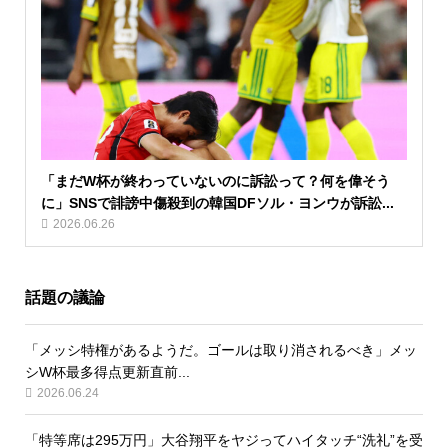
「まだW杯が終わっていないのに訴訟って？何を偉そう
に」SNSで誹謗中傷殺到の韓国DFソル・ヨンウが訴訟...
2026.06.26
話題の議論
「メッシ特権があるようだ。ゴールは取り消されるべき」メッ
シW杯最多得点更新直前...
2026.06.24
「特等席は295万円」大谷翔平をヤジってハイタッチ“洗礼”を受