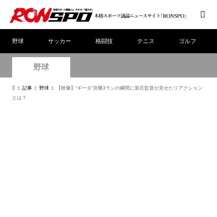
野球
サッカー
格闘技
テニス
ゴルフ
野球
記事
野球
【映像】“ギータ”決勝3ランの瞬間に新庄監督が見せたリアクション
とは？