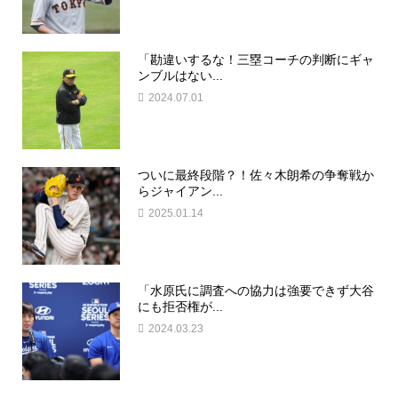
「勘違いするな！三塁コーチの判断にギャ
ンブルはない...
2024.07.01
ついに最終段階？！佐々木朗希の争奪戦か
らジャイアン...
2025.01.14
「水原氏に調査への協力は強要できず大谷
にも拒否権が...
2024.03.23