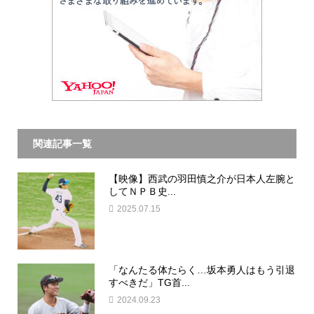
関連記事一覧
【映像】西武の羽田慎之介が日本人左腕と
してＮＰＢ史...
2025.07.15
「なんたる体たらく…坂本勇人はもう引退
すべきだ」TG首...
2024.09.23