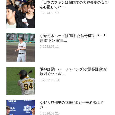
「日本のファンは韓国での大谷夫妻の安全
を心配してい...
2024.03.17
なぜ元木ヘッドは“壊れた信号機”に？…5
連敗“ドン底”巨...
2022.05.11
阪神は原口ハーフスイングの“誤審疑惑“が
原因でヤクル...
2022.10.13
なぜ大谷翔平の”相棒”水谷一平通訳はド
ジ...
2024.03.21