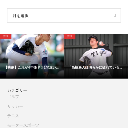
月を選択
野球
野球
い...
「高橋遥人は明らかに疲れている...
交渉裏舞台発覚！「実に不可解
カテゴリー
ゴルフ
サッカー
テニス
モータースポーツ