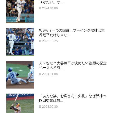
りがたい。サ...
2024.04.06
WSもう一つの因縁…ブーイング候補は大
谷翔平だけじゃな...
2025.10.25
え？なぜ？大谷翔平が決めた51盗塁の記念
ベースの所有...
2024.11.08
「あんな姿。お客さんに失礼」なぜ阪神の
岡田監督は無...
2023.09.30