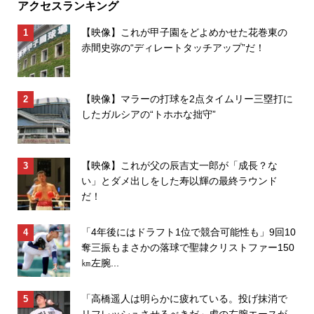
アクセスランキング
【映像】これが甲子園をどよめかせた花巻東の
赤間史弥の“ディレートタッチアップ”だ！
【映像】マラーの打球を2点タイムリー三塁打に
したガルシアの“トホホな拙守”
【映像】これが父の辰吉丈一郎が「成長？な
い」とダメ出しをした寿以輝の最終ラウンド
だ！
「4年後にはドラフト1位で競合可能性も」9回10
奪三振もまさかの落球で聖隷クリストファー150
㎞左腕...
「高橋遥人は明らかに疲れている。投げ抹消で