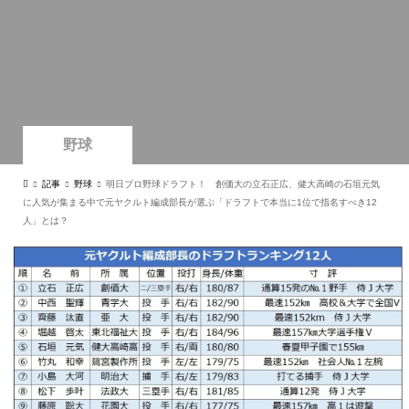
野球
記事
野球
明日プロ野球ドラフト！ 創価大の立石正広、健大高崎の石垣元気
に人気が集まる中で元ヤクルト編成部長が選ぶ「ドラフトで本当に1位で指名すべき12
人」とは？