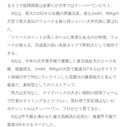
るそうで故障調査は必要だが大学ではナンバーワンだろう」
3位は、亜大の152キロ右腕の齊藤汰直。彼も1m83、90Kgの
大型で亜大直伝のフォークを操り侍ジャパン大学代表に選ばれ
た。
「リリースポイントが高くボールに角度があるのが特徴。フォ
ークが落ちる。完成度の高い先発タイプで即戦力として期待で
きる」
4位は、今年の大学選手権で優勝した東北福祉大のエース右
腕、堀越啓太。1m84、96Kgの大型で最速157キロは今ドラフ
ト候補の中で9位にランクインした花園大の藤原聡大と並んで
最速だ。素材型としてのリストアップ。
「馬力は文句なし。テイクバックの大きい独特の投球フォーム
で打者がタイミングをとりづらい。荒れ球で安定感はないが、
ポテンシャルはナンバーワン。プロがどう育てるか」
5位は甲子園を沸かせた健大高崎高の石垣だ。春夏甲子園で
最速155キロをマークした。