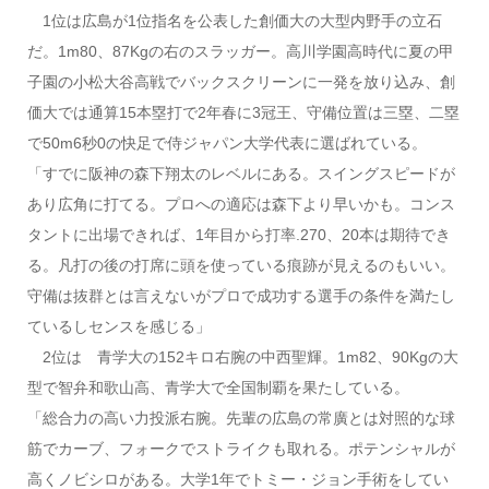
1位は広島が1位指名を公表した創価大の大型内野手の立石
だ。1m80、87Kgの右のスラッガー。高川学園高時代に夏の甲
子園の小松大谷高戦でバックスクリーンに一発を放り込み、創
価大では通算15本塁打で2年春に3冠王、守備位置は三塁、二塁
で50m6秒0の快足で侍ジャパン大学代表に選ばれている。
「すでに阪神の森下翔太のレベルにある。スイングスピードが
あり広角に打てる。プロへの適応は森下より早いかも。コンス
タントに出場できれば、1年目から打率.270、20本は期待でき
る。凡打の後の打席に頭を使っている痕跡が見えるのもいい。
守備は抜群とは言えないがプロで成功する選手の条件を満たし
ているしセンスを感じる」
2位は 青学大の152キロ右腕の中西聖輝。1m82、90Kgの大
型で智弁和歌山高、青学大で全国制覇を果たしている。
「総合力の高い力投派右腕。先輩の広島の常廣とは対照的な球
筋でカーブ、フォークでストライクも取れる。ポテンシャルが
高くノビシロがある。大学1年でトミー・ジョン手術をしてい