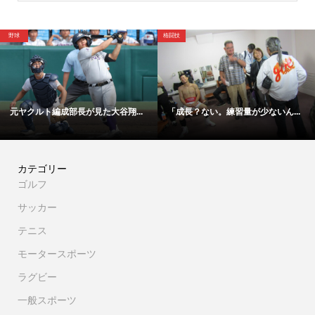
格闘技
野球
大谷翔...
「成長？ない。練習量が少ないん...
【映像】これが甲子園をど
カテゴリー
ゴルフ
サッカー
テニス
モータースポーツ
ラグビー
一般スポーツ