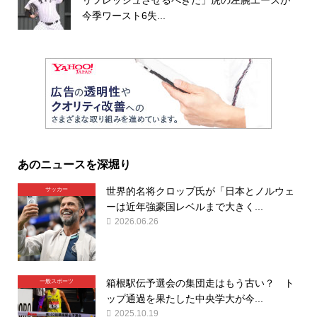
リフレッシュさせるべきだ」虎の左腕エースが
今季ワースト6失...
あのニュースを深堀り
世界的名将クロップ氏が「日本とノルウェ
サッカー
ーは近年強豪国レベルまで大きく...
2026.06.26
箱根駅伝予選会の集団走はもう古い？ ト
一般スポーツ
ップ通過を果たした中央学大が今...
2025.10.19