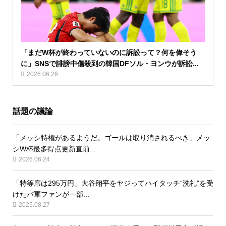
「まだW杯が終わっていないのに訴訟って？何を偉そう
に」SNSで誹謗中傷殺到の韓国DFソル・ヨンウが訴訟...
2026.06.26
話題の議論
「メッシ特権があるようだ。ゴールは取り消されるべき」メッ
シW杯最多得点更新直前...
2026.06.24
「特等席は295万円」大谷翔平をヤジってハイタッチ“洗礼”を受
けたパ軍ファンが一部...
2025.08.27