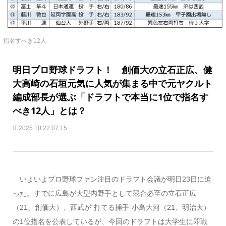
指名すべき12人
明日プロ野球ドラフト！ 創価大の立石正広、健
大高崎の石垣元気に人気が集まる中で元ヤクルト
編成部長が選ぶ「ドラフトで本当に1位で指名す
べき12人」とは？
2025.10.22 07:15
いよいよプロ野球ファン注目のドラフト会議が明日23日に迫
った。すでに広島が大型内野手として競合必至の立石正広
（21、創価大）、西武が“打てる捕手”小島大河（21、明治大）
の1位指名を公表しているが、今回のドラフトは大学生に即戦