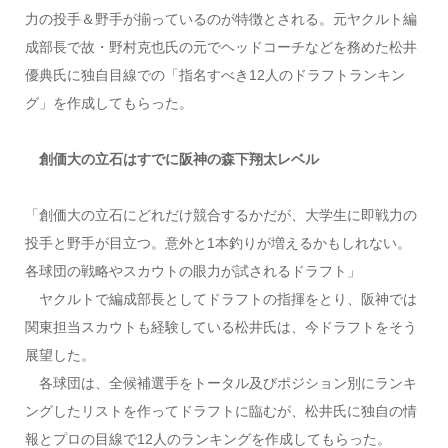
力の投手＆野手が揃っているのが特徴とされる。元ヤクルト編
成部長で故・野村克也氏の元でヘッドコーチなどを務めた松井
優典氏に独自目線での「指名すべき12人のドラフトランキン
グ」を作成してもらった。
創価大の立石はすでに阪神の森下翔太レベル
「創価大の立石にどれだけ競合するかだが、大学生に即戦力の
投手と野手が目立つ。意外と1本釣りが増えるかもしれない。
各球団の戦略やスカウトの眼力が試されるドラフト」
ヤクルトで編成部長としてドラフトの指揮をとり、阪神では
関東担当スカウトも経験している松井氏は、今ドラフトをそう
展望した。
各球団は、全候補選手をトータル及びポジション別にランキ
ングしたリストを作ってドラフトに臨むが、松井氏に独自の情
報とプロの目線で12人のランキングを作成してもらった。