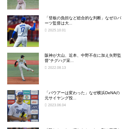
「登板の負担など総合的な判断」なぜロバ
ーツ監督は大...
2025.10.01
阪神が大山、近本、中野不在に加え矢野監
督”チグハグ采...
2022.08.13
「バウアーは変わった」なぜ横浜DeNAの
元サイヤング投...
2023.06.04