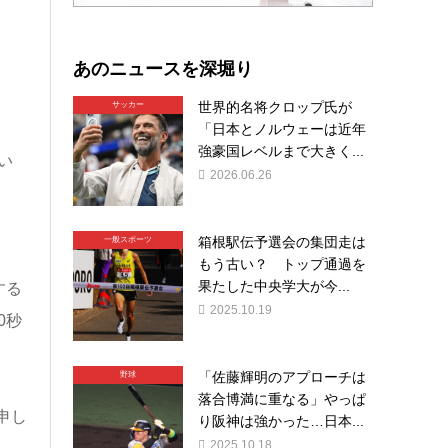
あのニュースを深堀り
世界的名将クロップ氏が
サッカー
「日本とノルウェーは近年
強豪国レベルまで大きく...
い
2026.06.26
ん
箱根駅伝予選会の集団走は
一般スポーツ
もう古い？ トップ通過を
果たした中央学大が今...
する
2025.10.19
0秒
「佐藤輝明のアプローチは
野球
落合博満に重なる」やっぱ
申し
り阪神は強かった…日本...
2025.10.18