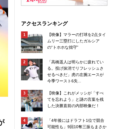
アクセスランキング
【映像】マラーの打球を2点タイ
ムリー三塁打にしたガルシア
の“トホホな拙守”
「高橋遥人は明らかに疲れてい
る。投げ抹消でリフレッシュさ
せるべきだ」虎の左腕エースが
今季ワースト6失...
【映像】これがメッシが「すべ
てを忘れよう」と謎の言葉を残
した決勝直前の内部映像だ！
が
「4年後にはドラフト1位で競合
可能性も」9回10奪三振もまさか