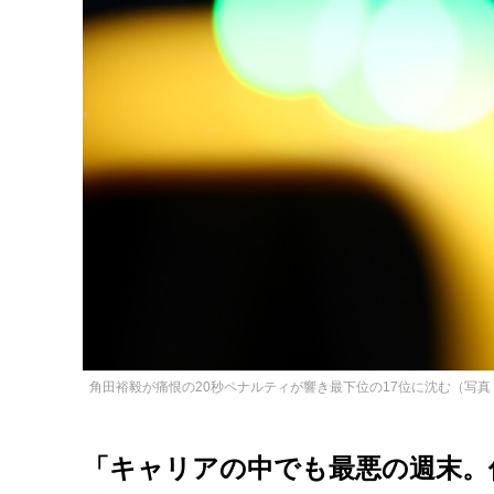
角田裕毅が痛恨の20秒ペナルティが響き最下位の17位に沈む（写真・Getty Image
「キャリアの中でも最悪の週末。