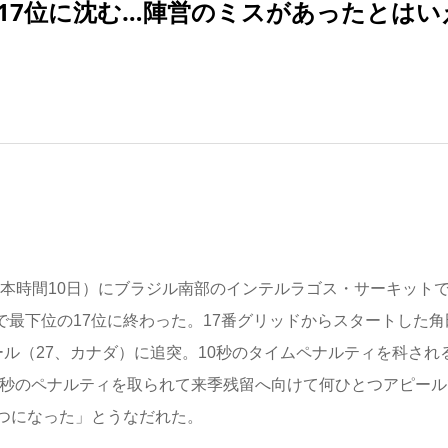
”17位に沈む…陣営のミスがあったとはい
日本時間10日）にブラジル南部のインテルラゴス・サーキット
中で最下位の17位に終わった。17番グリッドからスタートした角
ル（27、カナダ）に追突。10秒のタイムペナルティを科され
0秒のペナルティを取られて来季残留へ向けて何ひとつアピール
つになった」とうなだれた。