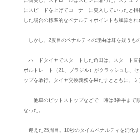
に衝突し、ストロールはスピンに陥った。スチュワ
にスピードを上げてコーナーに突入していったと指
した場合の標準的なペナルティポイントも加算され
しかし、2度目のペナルティの理由は耳を疑うも
ハードタイヤでスタートした角田は、スタート直後
ボルトレート（21、ブラジル）がクラッシュし、セ
ップを敢行。タイヤ交換義務を果たすとともに、ミ
他車のピットストップなどで一時は8番手まで順
なった。
迎えた25周目。10秒のタイムペナルティを消化