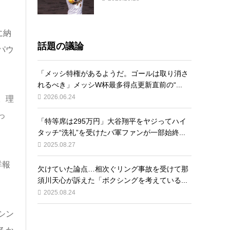
に納
話題の議論
パウ
「メッシ特権があるようだ。ゴールは取り消さ
れるべき」メッシW杯最多得点更新直前の“...
2026.06.24
。理
っ
「特等席は295万円」大谷翔平をヤジってハイ
タッチ“洗礼”を受けたパ軍ファンが一部始終...
2025.08.27
詳報
欠けていた論点…相次ぐリング事故を受けて那
須川天心が訴えた「ボクシングを考えている...
2025.08.24
シン