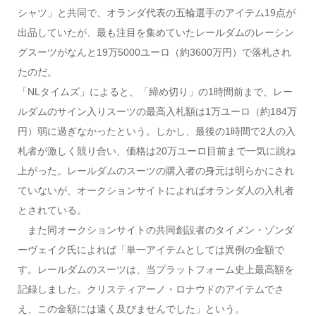
シャツ」と共同で、オランダ代表の五輪選手のアイテム19点が
出品していたが、最も注目を集めていたレールダムのレーシン
グスーツがなんと19万5000ユーロ（約3600万円）で落札され
たのだ。
「NLタイムズ」によると、「締め切り」の1時間前まで、レー
ルダムのサイン入りスーツの最高入札額は1万ユーロ（約184万
円）弱に過ぎなかったという。しかし、最後の1時間で2人の入
札者が激しく競り合い、価格は20万ユーロ目前まで一気に跳ね
上がった。レールダムのスーツの購入者の身元は明らかにされ
ていないが、オークションサイトによればオランダ人の入札者
とされている。
また同オークションサイトの共同創設者のタイメン・ゾンダ
ーヴェイク氏によれば「単一アイテムとしては異例の金額で
す。レールダムのスーツは、当プラットフォーム史上最高額を
記録しました。クリスティアーノ・ロナウドのアイテムでさ
え、この金額には遠く及びませんでした」という。