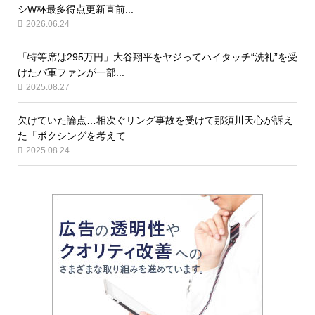
シW杯最多得点更新直前...
2026.06.24
「特等席は295万円」大谷翔平をヤジってハイタッチ“洗礼”を受
けたパ軍ファンが一部...
2025.08.27
欠けていた論点…相次ぐリング事故を受けて那須川天心が訴え
た「ボクシングを考えて...
2025.08.24