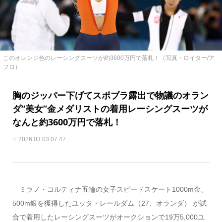
このオレンジ色のレーシングスーツが約3600万円で落札！（写真・ロイター/ア
フロ）
胸のジッパー下げてスポブラ露出で物議のオラン
ダ“美女”金メダリストの着用レーシングスーツが
なんと約3600万円で落札！
2026.03.03 07:47
ミラノ・コルティナ五輪の女子スピードスケート1000m金、
500m銀を獲得したユッタ・レールダム（27、オランダ） が試
合で着用したレーシングスーツがオークションで19万5,000ユ