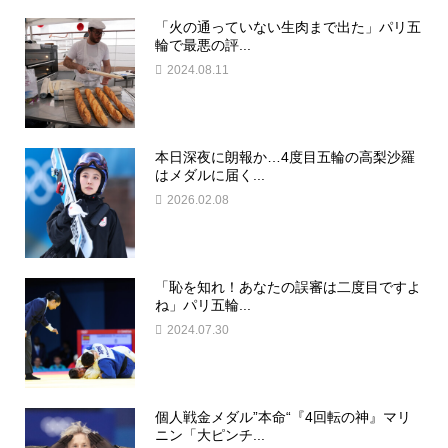
「火の通っていない生肉まで出た」パリ五
輪で最悪の評...
2024.08.11
本日深夜に朗報か…4度目五輪の高梨沙羅
はメダルに届く...
2026.02.08
「恥を知れ！あなたの誤審は二度目ですよ
ね」パリ五輪...
2024.07.30
個人戦金メダル”本命“『4回転の神』マリ
ニン「大ピンチ...