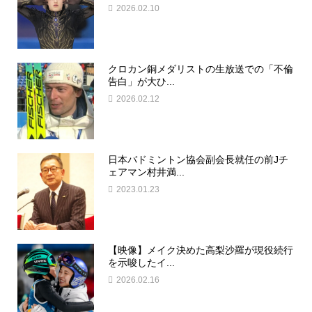
2026.02.10
クロカン銅メダリストの生放送での「不倫
告白」が大ひ...
2026.02.12
日本バドミントン協会副会長就任の前Jチ
ェアマン村井満...
2023.01.23
【映像】メイク決めた高梨沙羅が現役続行
を示唆したイ...
2026.02.16