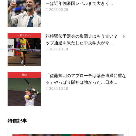
ーは近年強豪国レベルまで大きく...
2026.06.26
箱根駅伝予選会の集団走はもう古い？ ト
一般スポーツ
ップ通過を果たした中央学大が今...
2025.10.19
「佐藤輝明のアプローチは落合博満に重な
野球
る」やっぱり阪神は強かった…日本...
2025.10.18
特集記事