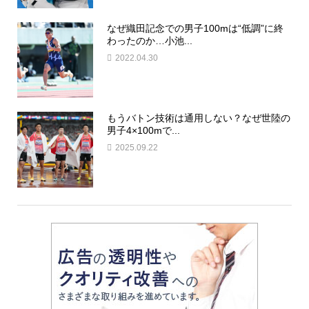
なぜ織田記念での男子100mは“低調”に終
わったのか…小池...
2022.04.30
もうバトン技術は通用しない？なぜ世陸の
男子4×100mで...
2025.09.22