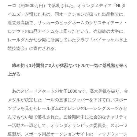
ーロ（約3600万円）で落札された。オランダメディア「NLタ
イムズ」が報じたもの。同オークションが扱った出品物では、
過去最高額で、サッカーのビッグネームのクリスティアーノ・
ロナウドの出品アイテムを上回ったという。売却益の大半は、
レールダムが幼少期に所属していたクラブ「パイナッケル氷上
競技協会」に寄付される。
締め切り1時間前に2人が猛烈なバトルで一気に落札額が吊り
上がる
あのスピードスケートの女子1000mで、高木美帆を破り、金
メダルが決定したゴールの直後にジッパーを下げて白いスポー
ツブラを見せたレールダムのオレンジのレーシングスーツがと
んでもない額で落札された。五輪期間中に社会的なチャリティ
ー活動の一環として、オランダオリンピック委員会、スポーツ
連盟が、スポーツ用品オークションサイトの「マッチウォーン