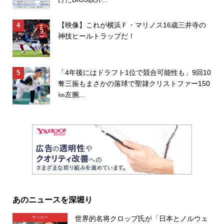
【映像】これが横浜Ｆ・マリノス16歳三井寺の
神技ヒールトラップだ！
「4年後にはドラフト1位で競合可能性も」9回10
奪三振もまさかの落球で聖隷クリストファー150
㎞左腕...
あのニュースを深堀り
世界的名将クロップ氏が「日本とノルウェ
サッカー