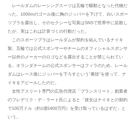
レールダムのレーシングスーツは五輪で騒動となった代物だ
った。1000mのゴール後に胸のジッパーを下げて、白いスポー
ツブラを露出し、そのセクシーな写真はSNSで世界中に拡散し
たが、実はこれは計算づくの行動だった。
このスポーツブラはレールダムが契約を結んでいるナイキ
製。五輪では公式スポンサーやチームのオフィシャルスポンサ
ー以外のメーカーのロゴなどを露出することが禁じられてい
る。オランダチームの公式スポンサーはフィラのため、レール
ダムはレース後にジッパーを下ろすという“裏技”を使って、ナ
イキをアピールしたのだ。
女性アスリート専門の広告代理店「ブランスリート」創業者
のフレデリク・デ・ラート氏によると「彼女はナイキとの契約
で100万ドル（約1億5400万円）を受け取っているはずだ」と
いう。