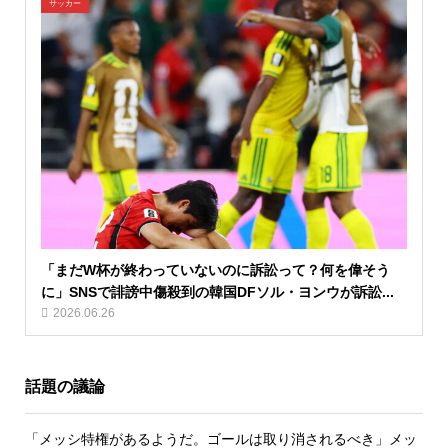
サッカー
「まだW杯が終わっていないのに訴訟って？何を偉そう
に」SNSで誹謗中傷殺到の韓国DFソル・ヨンウが訴訟...
2026.06.26
話題の議論
「メッシ特権があるようだ。ゴールは取り消されるべき」メッ