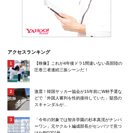
アクセスランキング
【映像】これが4年後ドラ1間違いない高部陸の
圧巻三者連続三振シーンだ！
激震！韓国サッカー協会が15年前にW杯予選な
どで「外国人審判を性的接待していた」疑惑の
スキャンダルが...
「今年の対象では智弁学園の杉本真滉がナンバ
ーワン」元ヤクルト編成部長がセンバツで見つ
けたBIG3以外...