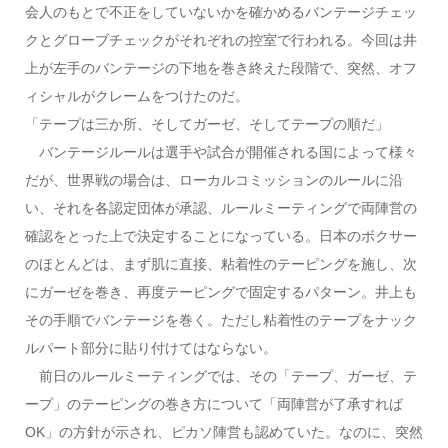
会人のもとで不正をしていないかを確かめるバンテージチェッ
クとグローブチェックがそれぞれの控室で行われる。今回は井
上が左手のバンテージの下地を巻き終えた段階で、突然、オフ
ィシャルがクレームをつけたのだ。
「テープは三か所、そしてガーゼ、そしてテープの順だ」
バンテージルールは選手や試合が開催される国によって様々
だが、世界戦の場合は、ローカルコミッションのルールに沿
い、それを各認定団体が承認、ルールミーティングで両陣営の
確認をとった上で決定することになっている。日本のボクサー
のほとんどは、まず肌に直接、粘着性のテーピングを施し、次
にガーゼを巻き、再度テーピングで固定するパターン。井上も
その手順でバンテージを巻く。ただし粘着性のテープをナック
ルパート部分に貼り付けてはならない。
前日のルールミーティングでは、その「テープ、ガーゼ、テ
ープ」のテーピングの巻き方について「両陣営が了承すれば
OK」の方針が示され、ピカソ陣営も認めていた。なのに、突然