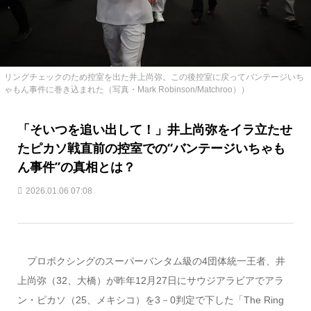
リングチェックのため控室を出た井上尚弥。この後控室に戻ってバンテージいち
ゃもん事件に巻き込まれた（写真・Mark Robinson/Matchroo））
「そいつを追い出して！」井上尚弥をイラ立たせ
たピカソ戦直前の控室での“バンテージいちゃも
ん事件”の真相とは？
2026.01.06 07:08
プロボクシングのスーパーバンタム級の4団体統一王者、井
上尚弥（32、大橋）が昨年12月27日にサウジアラビアでアラ
ン・ピカソ（25、メキシコ）を3－0判定で下した「The Ring