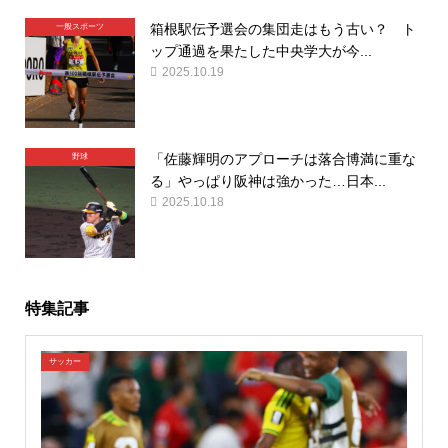
箱根駅伝予選会の集団走はもう古い？ ト
一般スポーツ
ップ通過を果たした中央学大が今...
2025.10.19
「佐藤輝明のアプローチは落合博満に重な
野球
る」やっぱり阪神は強かった…日本...
2025.10.18
特集記事
サッカー