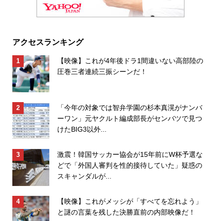
アクセスランキング
【映像】これが4年後ドラ1間違いない高部陸の
圧巻三者連続三振シーンだ！
「今年の対象では智弁学園の杉本真滉がナンバ
ーワン」元ヤクルト編成部長がセンバツで見つ
けたBIG3以外...
激震！韓国サッカー協会が15年前にW杯予選な
どで「外国人審判を性的接待していた」疑惑の
スキャンダルが...
【映像】これがメッシが「すべてを忘れよう」
と謎の言葉を残した決勝直前の内部映像だ！