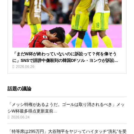
「まだW杯が終わっていないのに訴訟って？何を偉そう
に」SNSで誹謗中傷殺到の韓国DFソル・ヨンウが訴訟...
2026.06.26
話題の議論
「メッシ特権があるようだ。ゴールは取り消されるべき」メッ
シW杯最多得点更新直前...
2026.06.24
「特等席は295万円」大谷翔平をヤジってハイタッチ“洗礼”を受