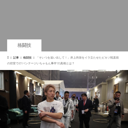
格闘技
記事
格闘技
「そいつを追い出して！」井上尚弥をイラ立たせたピカソ戦直前
の控室での“バンテージいちゃもん事件”の真相とは？