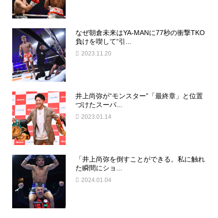
なぜ朝倉未来はYA-MANに77秒の衝撃TKO
負けを喫して“引...
2023.11.20
井上尚弥が“モンスター”「最終章」と位置
づけたスーパ...
2023.01.14
「井上尚弥を倒すことができる。私に触れ
た瞬間にショ...
2024.01.04