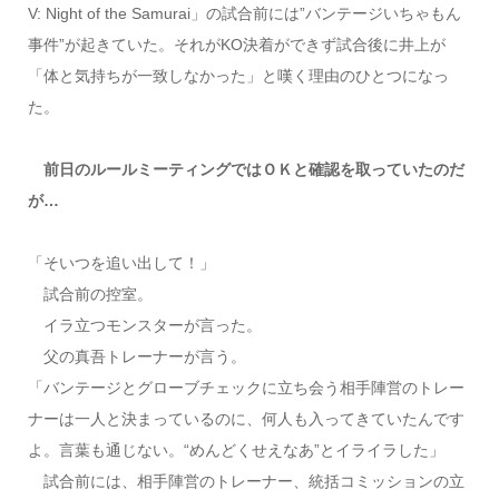
V: Night of the Samurai」の試合前には”バンテージいちゃもん
事件”が起きていた。それがKO決着ができず試合後に井上が
「体と気持ちが一致しなかった」と嘆く理由のひとつになっ
た。
前日のルールミーティングではＯＫと確認を取っていたのだ
が…
「そいつを追い出して！」
試合前の控室。
イラ立つモンスターが言った。
父の真吾トレーナーが言う。
「バンテージとグローブチェックに立ち会う相手陣営のトレー
ナーは一人と決まっているのに、何人も入ってきていたんです
よ。言葉も通じない。“めんどくせえなあ”とイライラした」
試合前には、相手陣営のトレーナー、統括コミッションの立