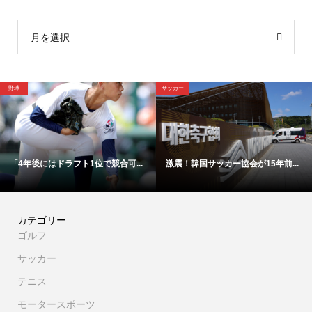
月を選択
野球
野球
ッカー協会が15年前...
【映像】これが4年後ドラ1間違い...
「高橋遥人は
カテゴリー
ゴルフ
サッカー
テニス
モータースポーツ