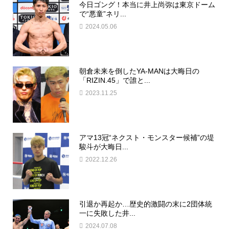
今日ゴング！本当に井上尚弥は東京ドーム
で“悪童”ネリ...
2024.05.06
朝倉未来を倒したYA-MANは大晦日の
「RIZIN.45」で誰と...
2023.11.25
アマ13冠“ネクスト・モンスター候補”の堤
駿斗が大晦日...
2022.12.26
引退か再起か…歴史的激闘の末に2団体統
一に失敗した井...
2024.07.08