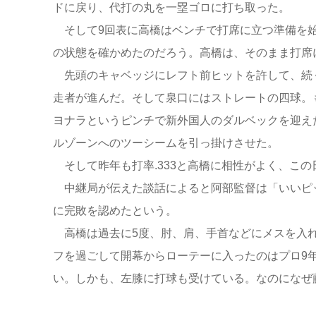
ドに戻り、代打の丸を一塁ゴロに打ち取った。
そして9回表に高橋はベンチで打席に立つ準備を始
の状態を確かめたのだろう。高橋は、そのまま打席
先頭のキャベッジにレフト前ヒットを許して、続
走者が進んだ。そして泉口にはストレートの四球。
ヨナラというピンチで新外国人のダルベックを迎え
ルゾーンへのツーシームを引っ掛けさせた。
そして昨年も打率.333と高橋に相性がよく、この
中継局が伝えた談話によると阿部監督は「いいピッ
に完敗を認めたという。
高橋は過去に5度、肘、肩、手首などにメスを入れ
フを過ごして開幕からローテーに入ったのはプロ9
い。しかも、左膝に打球も受けている。なのになぜ