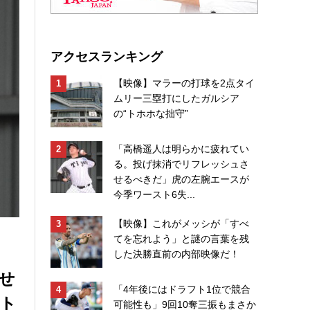
アクセスランキング
【映像】マラーの打球を2点タイ
ムリー三塁打にしたガルシア
の“トホホな拙守”
「高橋遥人は明らかに疲れてい
る。投げ抹消でリフレッシュさ
せるべきだ」虎の左腕エースが
今季ワースト6失...
【映像】これがメッシが「すべ
てを忘れよう」と謎の言葉を残
した決勝直前の内部映像だ！
せ
「4年後にはドラフト1位で競合
ト
可能性も」9回10奪三振もまさか