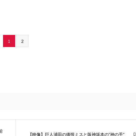
1
2
前
【映像】巨人浦田の痛恨ミスと阪神坂本の"神の手"