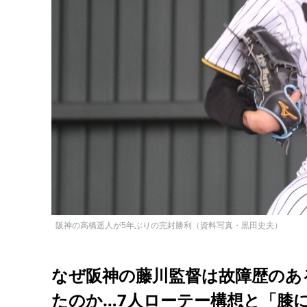
阪神の高橋遥人が5年ぶりの完封勝利（資料写真・黒田史夫）
なぜ阪神の藤川監督は故障歴のあ
たのか…7人ローテー構想と「膝