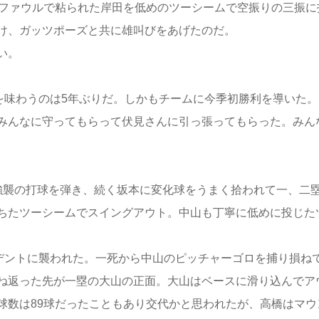
ファウルで粘られた岸田を低めのツーシームで空振りの三振に
向け、ガッツポーズと共に雄叫びをあげたのだ。
い。
を味わうのは5年ぶりだ。しかもチームに今季初勝利を導いた。
みんなに守ってもらって伏見さんに引っ張ってもらった。みん
襲の打球を弾き、続く坂本に変化球をうまく拾われて一、二
ちたツーシームでスイングアウト。中山も丁寧に低めに投じた
デントに襲われた。一死から中山のピッチャーゴロを捕り損ね
ね返った先が一塁の大山の正面。大山はベースに滑り込んでア
球数は89球だったこともあり交代かと思われたが、高橋はマウ