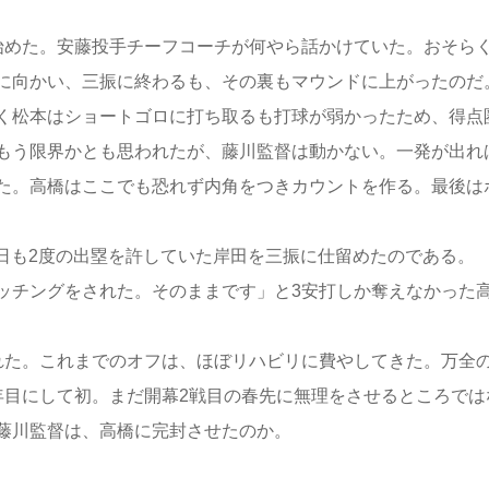
めた。安藤投手チーフコーチが何やら話かけていた。おそら
に向かい、三振に終わるも、その裏もマウンドに上がったのだ
く松本はショートゴロに打ち取るも打球が弱かったため、得点
もう限界かとも思われたが、藤川監督は動かない。一発が出れ
た。高橋はここでも恐れず内角をつきカウントを作る。最後は
日も2度の出塁を許していた岸田を三振に仕留めたのである。
チングをされた。そのままです」と3安打しか奪えなかった
た。これまでのオフは、ほぼリハビリに費やしてきた。万全
年目にして初。まだ開幕2戦目の春先に無理をさせるところでは
藤川監督は、高橋に完封させたのか。