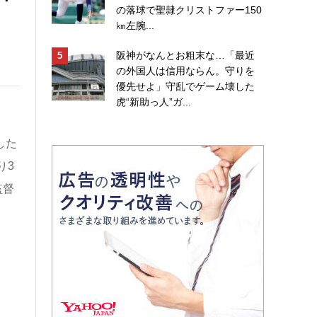
の落球で聖隷クリストファー150
㎞左腕...
阪神がなんとお粗末な…「最近
の外国人は信用ならん。守りを
優先せよ」守乱でゲーム壊した
虎“新助っ人”ガ...
した
り3
監督