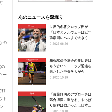
打
あのニュースを深堀り
世界的名将クロップ氏が
サッカー
「日本とノルウェーは近年
強豪国レベルまで大きく...
なの
2026.06.26
箱根駅伝予選会の集団走は
一般スポーツ
もう古い？ トップ通過を
塁の
果たした中央学大が今...
ツー
2025.10.19
て打
「佐藤輝明のアプローチは
野球
ウト
落合博満に重なる」やっぱ
り阪神は強かった…日本...
ン
2025.10.18