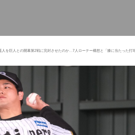
遥人を巨人との開幕第2戦に完封させたのか…7人ローテー構想と「膝に当たった打