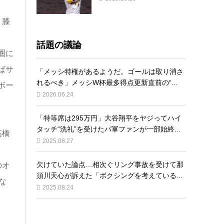
く膝
。
話題の議論
圏に
ばサ
「メッシ特権があるようだ。ゴールは取り消さ
れるべき」メッシW杯最多得点更新直前の“...
ボー
2026.06.24
「特等席は295万円」大谷翔平をヤジってハイ
タッチ“洗礼”を受けたパ軍ファンが一部始終...
高橋
2025.08.27
欠けていた論点…相次ぐリング事故を受けて那
のオ
須川天心が訴えた「ボクシングを考えている...
な
2025.08.24