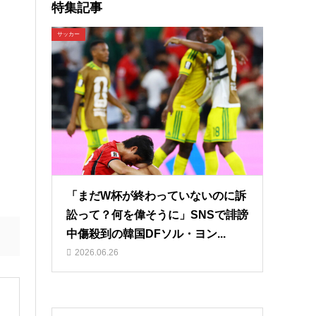
特集記事
サッカー
「まだW杯が終わっていないのに訴
訟って？何を偉そうに」SNSで誹謗
中傷殺到の韓国DFソル・ヨン...
2026.06.26