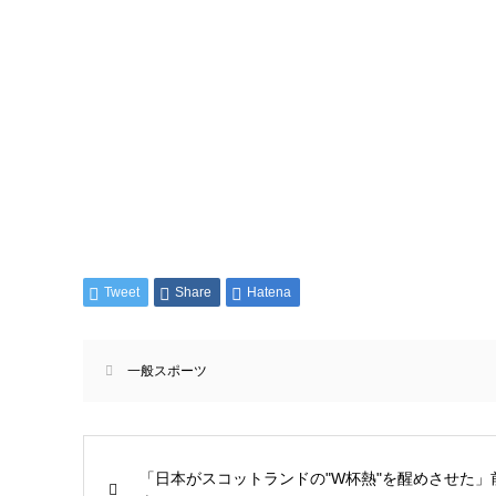
Tweet
Share
Hatena
一般スポーツ
「日本がスコットランドの"W杯熱"を醒めさせた」