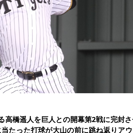
る高橋遥人を巨人との開幕第2戦に完封さ
に当たった打球が大山の前に跳ね返りアウ