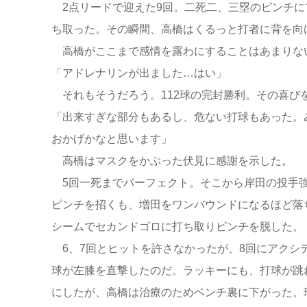
2点リードで迎えた9回。二死二、三塁のピンチに
ち取った。その瞬間、高橋はくるっと打者に背を
高橋がここまで感情を露わにすることはあまりな
「アドレナリンが出ました…はい」
それもそうだろう。112球の完封勝利。その喜び
「出来すぎな部分もあるし、危ない打球もあった。
おかげかなと思います」
高橋はマスクをかぶった伏見に感謝を示した。
5回一死までパーフェクト。そこから岸田の投手強
ピンチを招くも、増田をワンバウンドになるほど落
シームでセカンドゴロに打ち取りピンチを脱した。
6、7回とヒットを許さなかったが、8回にアクシ
球が左膝を直撃したのだ。ラッキーにも、打球が跳
にしたが、高橋は治療のためベンチ裏に下がった。