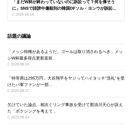
「まだW杯が終わっていないのに訴訟って？何を偉そう
に」SNSで誹謗中傷殺到の韓国DFソル・ヨンウが訴訟...
2026.06.26
話題の議論
「メッシ特権があるようだ。ゴールは取り消されるべき」メッ
シW杯最多得点更新直前...
2026.06.24
「特等席は295万円」大谷翔平をヤジってハイタッチ“洗礼”を受
けたパ軍ファンが一部...
2025.08.27
欠けていた論点…相次ぐリング事故を受けて那須川天心が訴え
た「ボクシングを考えて...
2025.08.24