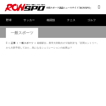
野球
サッカー
格闘技
テニス
ゴルフ
一般スポーツ
記事
一般スポーツ
箱根駅伝…青学大対駒大の“2強対決”を「区間エントリー」
から大胆予想してみた…気になるシュミレーションの結果は？