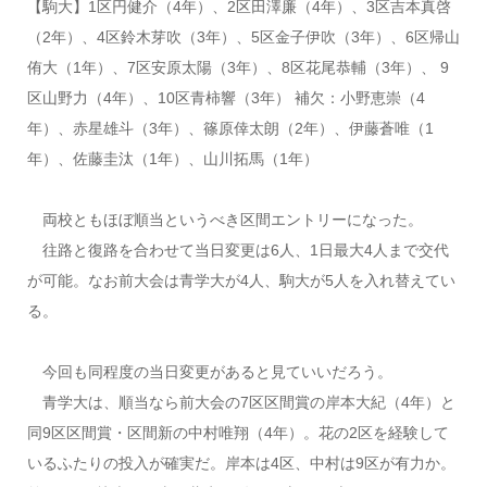
【駒大】1区円健介（4年）、2区田澤廉（4年）、3区吉本真啓
（2年）、4区鈴木芽吹（3年）、5区金子伊吹（3年）、6区帰山
侑大（1年）、7区安原太陽（3年）、8区花尾恭輔（3年）、 9
区山野力（4年）、10区青柿響（3年） 補欠：小野恵崇（4
年）、赤星雄斗（3年）、篠原倖太朗（2年）、伊藤蒼唯（1
年）、佐藤圭汰（1年）、山川拓馬（1年）
両校ともほぼ順当というべき区間エントリーになった。
往路と復路を合わせて当日変更は6人、1日最大4人まで交代
が可能。なお前大会は青学大が4人、駒大が5人を入れ替えてい
る。
今回も同程度の当日変更があると見ていいだろう。
青学大は、順当なら前大会の7区区間賞の岸本大紀（4年）と
同9区区間賞・区間新の中村唯翔（4年）。花の2区を経験して
いるふたりの投入が確実だ。岸本は4区、中村は9区が有力か。