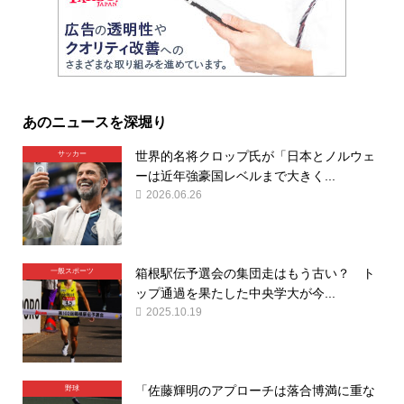
あのニュースを深堀り
世界的名将クロップ氏が「日本とノルウェ
サッカー
ーは近年強豪国レベルまで大きく...
2026.06.26
箱根駅伝予選会の集団走はもう古い？ ト
一般スポーツ
ップ通過を果たした中央学大が今...
2025.10.19
「佐藤輝明のアプローチは落合博満に重な
野球