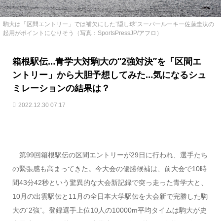
駒大は「区間エントリー」では補欠にした”隠し球”スーパールーキー佐藤圭汰の
起用がポイントになりそう（写真：SportsPressJP/アフロ）
箱根駅伝…青学大対駒大の“2強対決”を「区間エ
ントリー」から大胆予想してみた…気になるシュ
ミレーションの結果は？
2022.12.30 07:17
第99回箱根駅伝の区間エントリーが29日に行われ、選手たち
の緊張感も高まってきた。今大会の優勝候補は、前大会で10時
間43分42秒という驚異的な大会新記録で突っ走った青学大と、
10月の出雲駅伝と11月の全日本大学駅伝を大会新で完勝した駒
大の“2強”。登録選手上位10人の10000m平均タイムは駒大が史