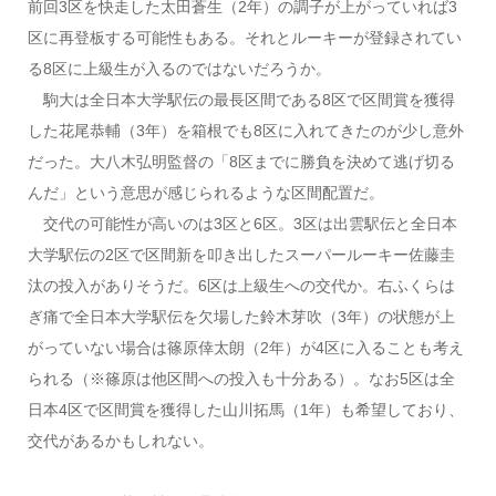
前回3区を快走した太田蒼生（2年）の調子が上がっていれば3
区に再登板する可能性もある。それとルーキーが登録されてい
る8区に上級生が入るのではないだろうか。
駒大は全日本大学駅伝の最長区間である8区で区間賞を獲得
した花尾恭輔（3年）を箱根でも8区に入れてきたのが少し意外
だった。大八木弘明監督の「8区までに勝負を決めて逃げ切る
んだ」という意思が感じられるような区間配置だ。
交代の可能性が高いのは3区と6区。3区は出雲駅伝と全日本
大学駅伝の2区で区間新を叩き出したスーパールーキー佐藤圭
汰の投入がありそうだ。6区は上級生への交代か。右ふくらは
ぎ痛で全日本大学駅伝を欠場した鈴木芽吹（3年）の状態が上
がっていない場合は篠原倖太朗（2年）が4区に入ることも考え
られる（※篠原は他区間への投入も十分ある）。なお5区は全
日本4区で区間賞を獲得した山川拓馬（1年）も希望しており、
交代があるかもしれない。