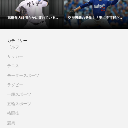
実に不可解だ...
「48時間以内にサイン！」冨安健...
【映像】大谷翔平が
カテゴリー
ゴルフ
サッカー
テニス
モータースポーツ
ラグビー
一般スポーツ
五輪スポーツ
格闘技
競馬