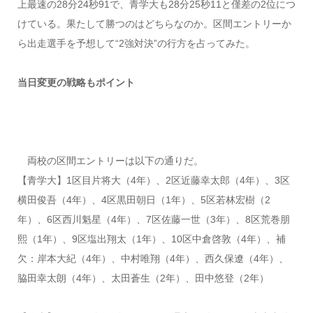
上最速の28分24秒91で、青学大も28分25秒11と僅差の2位につ
けている。果たして勝つのはどちらなのか。区間エントリーか
ら出走選手を予想して“2強対決”の行方を占ってみた。
当日変更の戦略もポイント
両校の区間エントリーは以下の通りだ。
【青学大】1区目片将大（4年）、2区近藤幸太郎（4年）、3区
横田俊吾（4年）、4区黒田朝日（1年）、5区若林宏樹（2
年）、6区西川魁星（4年）、7区佐藤一世（3年）、8区荒巻朋
熙（1年）、9区塩出翔太（1年）、10区中倉啓敦（4年）、補
欠：岸本大紀（4年）、中村唯翔（4年）、西久保遼（4年）、
脇田幸太朗（4年）、太田蒼生（2年）、田中悠登（2年）