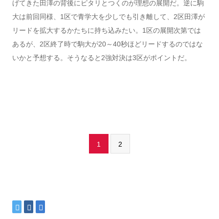
げてきた田澤の背後にピタリとつくのが理想の展開だ。逆に駒
大は前回同様、1区で青学大を少しでも引き離して、2区田澤が
リードを拡大するかたちに持ち込みたい。1区の展開次第では
あるが、2区終了時で駒大が20～40秒ほどリードするのではな
いかと予想する。そうなると2強対決は3区がポイントだ。
1
2