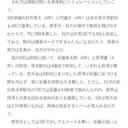
それでは両校の戦いを具体的にシミュレーションしていこ
う。
1区候補の目片将大（4年）と円健介（4年）は全日本大学駅伝
も1区で激突している。青学大・目片が途中で集団を飛び出す
かたちで、円に9秒先着した。目片は出雲1区でも3位と好走し
ており、駒大は徹底マークでするかたちになるだろう。両者の
実力は互角か、目片がやや上だ。
花の2区は前回に続いて、近藤幸太郎（4年）と田澤廉（4
年）の対決。学生駅伝は4連続で対決して、いずれも田澤が勝
っている。前大会は6秒先に走り出した田澤が近藤に近づける
隙を与えず、逆に近藤を56秒も引き離した。ただし、11月の全
日本大学駅伝の7区では近藤が14秒差で敗れたものの、前半は
田澤との差を詰める攻めの走りを披露している。1区が前大会
ほどの僅差になれば、両雄が並走するシーンが見られるだろ
う。
青学大としては1区で少しでもリードを奪い、近藤が追い上