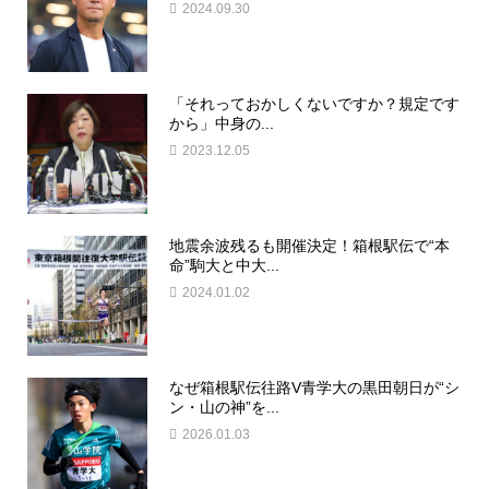
2024.09.30
「それっておかしくないですか？規定です
から」中身の...
2023.12.05
地震余波残るも開催決定！箱根駅伝で“本
命”駒大と中大...
2024.01.02
なぜ箱根駅伝往路V青学大の黒田朝日が“シ
ン・山の神”を...
2026.01.03