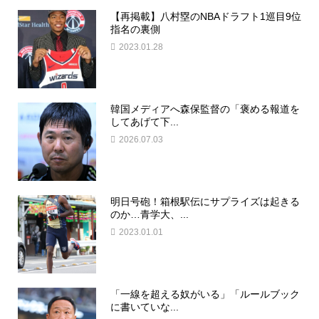
【再掲載】八村塁のNBAドラフト1巡目9位
指名の裏側
2023.01.28
韓国メディアへ森保監督の「褒める報道を
してあげて下...
2026.07.03
明日号砲！箱根駅伝にサプライズは起きる
のか…青学大、...
2023.01.01
「一線を超える奴がいる」「ルールブック
に書いていな...