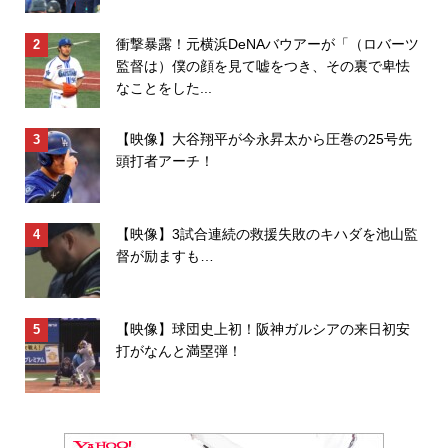
衝撃暴露！元横浜DeNAバウアーが「（ロバーツ
監督は）僕の顔を見て嘘をつき、その裏で卑怯
なことをした...
【映像】大谷翔平が今永昇太から圧巻の25号先
頭打者アーチ！
【映像】3試合連続の救援失敗のキハダを池山監
督が励ますも…
【映像】球団史上初！阪神ガルシアの来日初安
打がなんと満塁弾！