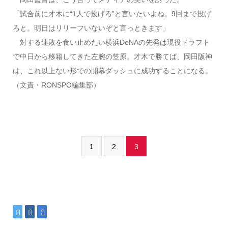
「試合前に才木に“1人で投げろ”と言いたいよね。9回まで投げ
ろと。明日はリリーフいないぞと言っときます」
対する連敗を食い止めたい横浜DeNAの先発は現役ドラフト
で中日から移籍してきた左腕の笠原。才木で勝てば、岡田阪神
は、これ以上ない形での開幕ダッシュに成功することになる。
（文責・RONSPO編集部）
1
2
3