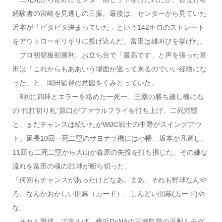
経験者の宮崎を見逃しの三振。最後は、センターから見ていた
近本が「ビタビタ決まっていた」という142キロのストレート
をアウトローギリギリに投げ込んだ。富田は雄叫びを挙げた。
プロ初登板初勝利。お立ち台で「最高です」と声を張った富
田は「これからもああいう場面が巡って来るのでいい経験にな
った」と、岡田監督の意図をくみとっていた。
8回に四球とエラーを絡めた一死一、三塁の勝ち越し機に右
の“代打切り札”原口がファウルフライを打ち上げ、二死満塁
と、まだチャンスは続いたがWBC戦士の中野がスイングアウ
ト。延長10回一死二塁のサヨナラ機には小幡、坂本が凡退し、
11回も二死二塁から大山が森原の失投を打ち損じた。その嫌な
流れを富田の魂の21球が断ち切った。
「何回もチャンスがあったけどなあ。まあ、それも野球なんや
ろ。なんかおかしい開幕（カード）、しんどい開幕(カード)や
な」
それも野球…で言えば、横浜DeNAの三浦監督の采配もチグ