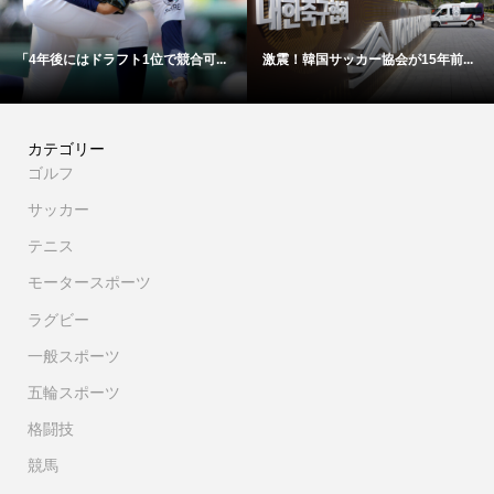
年前...
【映像】これが4年後ドラ1間違い...
「高橋遥人は明らかに疲れて
カテゴリー
ゴルフ
サッカー
テニス
モータースポーツ
ラグビー
一般スポーツ
五輪スポーツ
格闘技
競馬