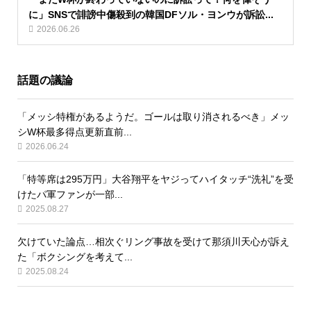
に」SNSで誹謗中傷殺到の韓国DFソル・ヨンウが訴訟...
2026.06.26
話題の議論
「メッシ特権があるようだ。ゴールは取り消されるべき」メッ
シW杯最多得点更新直前...
2026.06.24
「特等席は295万円」大谷翔平をヤジってハイタッチ“洗礼”を受
けたパ軍ファンが一部...
2025.08.27
欠けていた論点…相次ぐリング事故を受けて那須川天心が訴え
た「ボクシングを考えて...
2025.08.24