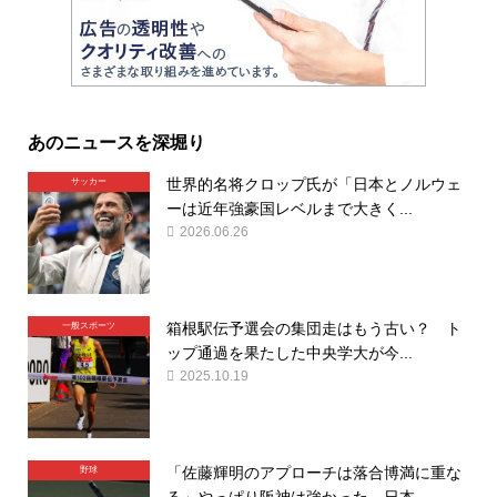
あのニュースを深堀り
世界的名将クロップ氏が「日本とノルウェ
サッカー
ーは近年強豪国レベルまで大きく...
2026.06.26
箱根駅伝予選会の集団走はもう古い？ ト
一般スポーツ
ップ通過を果たした中央学大が今...
2025.10.19
「佐藤輝明のアプローチは落合博満に重な
野球
る」やっぱり阪神は強かった…日本...