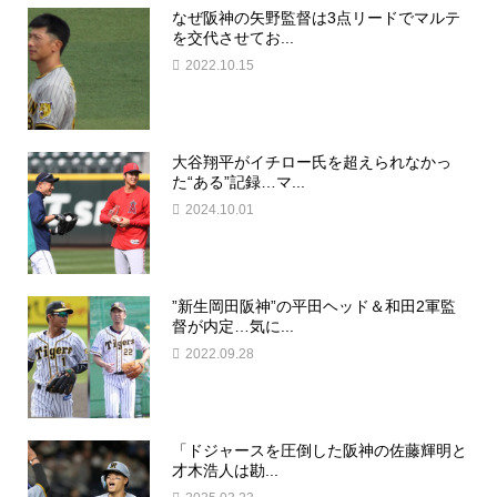
なぜ阪神の矢野監督は3点リードでマルテ
を交代させてお...
2022.10.15
大谷翔平がイチロー氏を超えられなかっ
た“ある”記録…マ...
2024.10.01
”新生岡田阪神”の平田ヘッド＆和田2軍監
督が内定…気に...
2022.09.28
「ドジャースを圧倒した阪神の佐藤輝明と
才木浩人は勘...