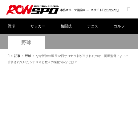
野球
サッカー
格闘技
テニス
ゴルフ
野球
記事
野球
なぜ阪神の延長12回サヨナラ劇が生まれたのか…岡田監督によって
計算されていたシナリオと数々の采配“布石”とは？