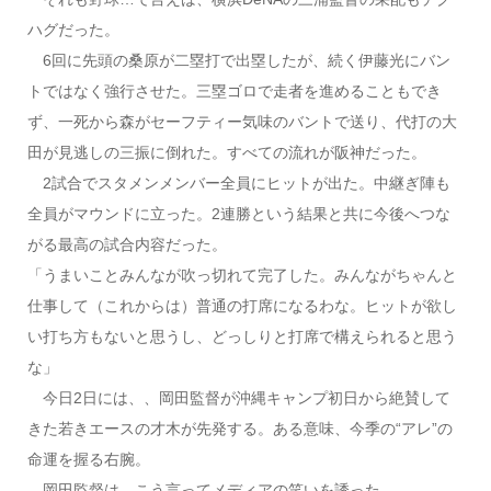
ハグだった。
6回に先頭の桑原が二塁打で出塁したが、続く伊藤光にバン
トではなく強行させた。三塁ゴロで走者を進めることもでき
ず、一死から森がセーフティー気味のバントで送り、代打の大
田が見逃しの三振に倒れた。すべての流れが阪神だった。
2試合でスタメンメンバー全員にヒットが出た。中継ぎ陣も
全員がマウンドに立った。2連勝という結果と共に今後へつな
がる最高の試合内容だった。
「うまいことみんなが吹っ切れて完了した。みんながちゃんと
仕事して（これからは）普通の打席になるわな。ヒットが欲し
い打ち方もないと思うし、どっしりと打席で構えられると思う
な」
今日2日には、、岡田監督が沖縄キャンプ初日から絶賛して
きた若きエースの才木が先発する。ある意味、今季の“アレ”の
命運を握る右腕。
岡田監督は、こう言ってメディアの笑いを誘った。