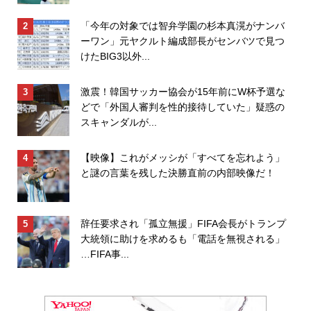
「今年の対象では智弁学園の杉本真滉がナンバ
ーワン」元ヤクルト編成部長がセンバツで見つ
けたBIG3以外...
激震！韓国サッカー協会が15年前にW杯予選な
どで「外国人審判を性的接待していた」疑惑の
スキャンダルが...
【映像】これがメッシが「すべてを忘れよう」
と謎の言葉を残した決勝直前の内部映像だ！
辞任要求され「孤立無援」FIFA会長がトランプ
大統領に助けを求めるも「電話を無視される」
…FIFA事...