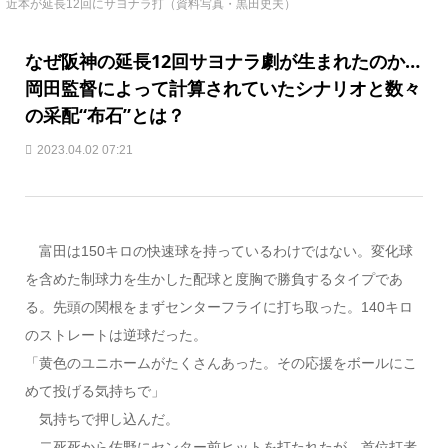
近本が延長12回にサヨナラ打（資料写真・黒田史夫）
なぜ阪神の延長12回サヨナラ劇が生まれたのか…
岡田監督によって計算されていたシナリオと数々
の采配“布石”とは？
2023.04.02 07:21
富田は150キロの快速球を持っているわけではない。変化球
を含めた制球力を生かした配球と度胸で勝負するタイプであ
る。先頭の関根をまずセンターフライに打ち取った。140キロ
のストレートは逆球だった。
「黄色のユニホームがたくさんあった。その応援をボールにこ
めて投げる気持ちで」
気持ちで押し込んだ。
二死死から佐野にセンター前ヒットを打たれたが、首位打者