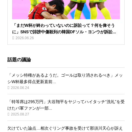
「まだW杯が終わっていないのに訴訟って？何を偉そう
に」SNSで誹謗中傷殺到の韓国DFソル・ヨンウが訴訟...
2026.06.26
話題の議論
「メッシ特権があるようだ。ゴールは取り消されるべき」メッ
シW杯最多得点更新直前...
2026.06.24
「特等席は295万円」大谷翔平をヤジってハイタッチ“洗礼”を受
けたパ軍ファンが一部...
2025.08.27
欠けていた論点…相次ぐリング事故を受けて那須川天心が訴え