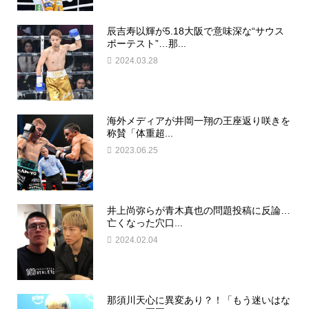
辰吉寿以輝が5.18大阪で意味深な“サウス
ポーテスト”…那...
2024.03.28
海外メディアが井岡一翔の王座返り咲きを
称賛「体重超...
2023.06.25
井上尚弥らが青木真也の問題投稿に反論…
亡くなった穴口...
2024.02.04
那須川天心に異変あり？！「もう迷いはな