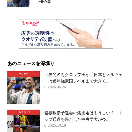
…FIFA事...
あのニュースを深堀り
世界的名将クロップ氏が「日本とノルウェ
サッカー
ーは近年強豪国レベルまで大きく...
2026.06.26
箱根駅伝予選会の集団走はもう古い？ ト
一般スポーツ
ップ通過を果たした中央学大が今...
2025.10.19