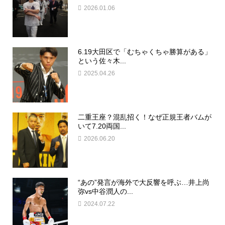
2026.01.06
6.19大田区で「むちゃくちゃ勝算がある」
という佐々木...
2025.04.26
二重王座？混乱招く！なぜ正規王者バムが
いて7.20両国...
2026.06.20
“あの”発言が海外で大反響を呼ぶ…井上尚
弥vs中谷潤人の...
2024.07.22