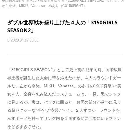
重岡銀次朗の世界ベルト奪取を祝福する「3150GIRLS SEASON2」の４人。左
から奈緒、MIKU、Vanessa、めあり（©︎3150FIGHT）
ダブル世界戦を盛り上げた４人の「3150GIRLS
SEASON2」
2023.04.17 06:08
「3150GIRLS SEASON2」として史上初の兄弟同時、同階級世
界王者が誕生した大会に華を添えたのが、４人のラウンドガー
ルだ。左から奈緒、MIKU、Vanessa、めありの“９頭身級”の美
女４人。全身を包み込んだコスチュームは、一見、黒でシック
に見えるが、実は、バックに回ると、お尻の部分が露わに見え
る超セクシーな“半ケツ”衣装だった。２人ずつが、ラウンドを
示すボードを持ってリング内を１周する間に会場にいるファン
をどぎまぎさせた。