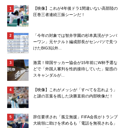
【映像】これが4年後ドラ1間違いない高部陸の
圧巻三者連続三振シーンだ！
「今年の対象では智弁学園の杉本真滉がナンバ
ーワン」元ヤクルト編成部長がセンバツで見つ
けたBIG3以外...
激震！韓国サッカー協会が15年前にW杯予選な
どで「外国人審判を性的接待していた」疑惑の
スキャンダルが...
【映像】これがメッシが「すべてを忘れよう」
と謎の言葉を残した決勝直前の内部映像だ！
辞任要求され「孤立無援」FIFA会長がトランプ
大統領に助けを求めるも「電話を無視される」