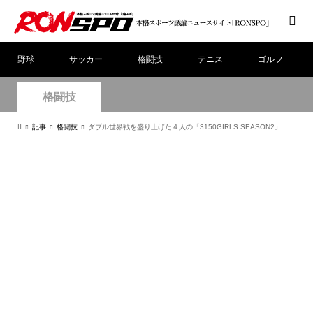
野球
サッカー
格闘技
テニス
ゴルフ
格闘技
記事
格闘技
ダブル世界戦を盛り上げた４人の「3150GIRLS SEASON2」