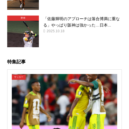
「佐藤輝明のアプローチは落合博満に重な
野球
る」やっぱり阪神は強かった…日本...
2025.10.18
特集記事
サッカー