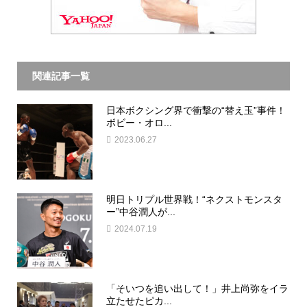
関連記事一覧
日本ボクシング界で衝撃の“替え玉”事件！
ボビー・オロ...
2023.06.27
明日トリプル世界戦！“ネクストモンスタ
ー”中谷潤人が...
2024.07.19
「そいつを追い出して！」井上尚弥をイラ
立たせたピカ...