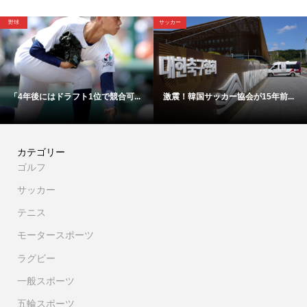
野球
サッカー
「4年後にはドラフト1位で競合可...
激震！韓国サッカー協会が15年前...
カテゴリー
ゴルフ
サッカー
テニス
モータースポーツ
ラグビー
一般スポーツ
五輪スポーツ