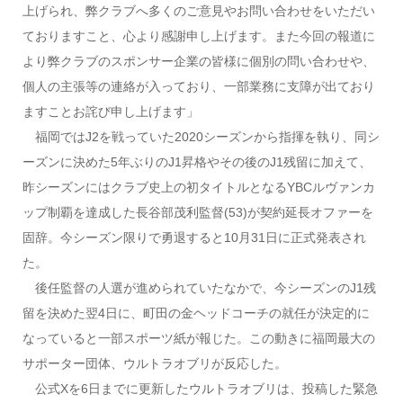
上げられ、弊クラブへ多くのご意見やお問い合わせをいただい
ておりますこと、心より感謝申し上げます。また今回の報道に
より弊クラブのスポンサー企業の皆様に個別の問い合わせや、
個人の主張等の連絡が入っており、一部業務に支障が出ており
ますことお詫び申し上げます」
福岡ではJ2を戦っていた2020シーズンから指揮を執り、同シ
ーズンに決めた5年ぶりのJ1昇格やその後のJ1残留に加えて、
昨シーズンにはクラブ史上の初タイトルとなるYBCルヴァンカ
ップ制覇を達成した長谷部茂利監督(53)が契約延長オファーを
固辞。今シーズン限りで勇退すると10月31日に正式発表され
た。
後任監督の人選が進められていたなかで、今シーズンのJ1残
留を決めた翌4日に、町田の金ヘッドコーチの就任が決定的に
なっていると一部スポーツ紙が報じた。この動きに福岡最大の
サポーター団体、ウルトラオブリが反応した。
公式Xを6日までに更新したウルトラオブリは、投稿した緊急