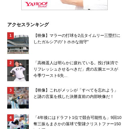
アクセスランキング
【映像】マラーの打球を2点タイムリー三塁打に
したガルシアの“トホホな拙守”
「高橋遥人は明らかに疲れている。投げ抹消で
リフレッシュさせるべきだ」虎の左腕エースが
今季ワースト6失...
【映像】これがメッシが「すべてを忘れよう」
と謎の言葉を残した決勝直前の内部映像だ！
「4年後にはドラフト1位で競合可能性も」9回10
奪三振もまさかの落球で聖隷クリストファー150