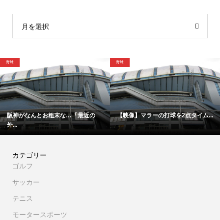
月を選択
野球
野球
阪神がなんとお粗末な…「最近の
【映像】マラーの打球を2点タイム...
外...
カテゴリー
ゴルフ
サッカー
テニス
モータースポーツ