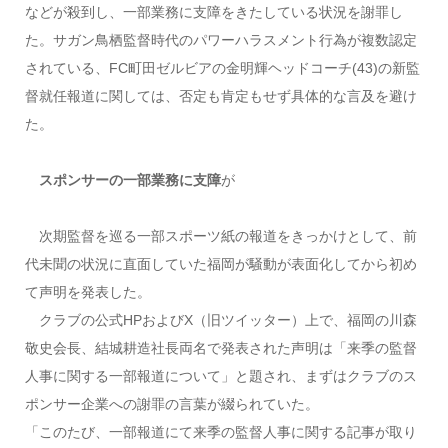
などが殺到し、一部業務に支障をきたしている状況を謝罪し
た。サガン鳥栖監督時代のパワーハラスメント行為が複数認定
されている、FC町田ゼルビアの金明輝ヘッドコーチ(43)の新監
督就任報道に関しては、否定も肯定もせず具体的な言及を避け
た。
スポンサーの一部業務に支障
が
次期監督を巡る一部スポーツ紙の報道をきっかけとして、前
代未聞の状況に直面していた福岡が騒動が表面化してから初め
て声明を発表した。
クラブの公式HPおよびX（旧ツイッター）上で、福岡の川森
敬史会長、結城耕造社長両名で発表された声明は「来季の監督
人事に関する一部報道について」と題され、まずはクラブのス
ポンサー企業への謝罪の言葉が綴られていた。
「このたび、一部報道にて来季の監督人事に関する記事が取り