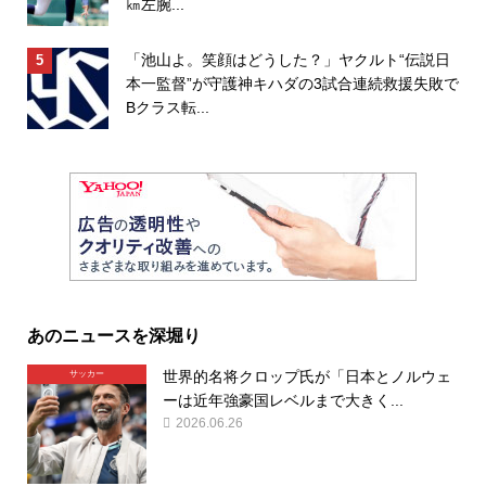
㎞左腕...
「池山よ。笑顔はどうした？」ヤクルト“伝説日
本一監督”が守護神キハダの3試合連続救援失敗で
Bクラス転...
あのニュースを深堀り
世界的名将クロップ氏が「日本とノルウェ
サッカー
ーは近年強豪国レベルまで大きく...
2026.06.26