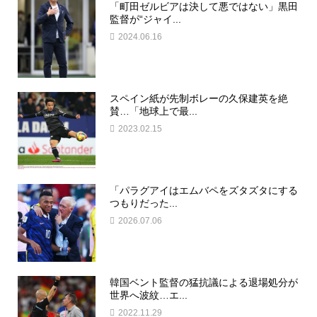
「町田ゼルビアは決して悪ではない」黒田
監督が“ジャイ...
2024.06.16
スペイン紙が先制ボレーの久保建英を絶
賛…「地球上で最...
2023.02.15
「パラグアイはエムバペをズタズタにする
つもりだった...
2026.07.06
韓国ベント監督の猛抗議による退場処分が
世界へ波紋…エ...
2022.11.29