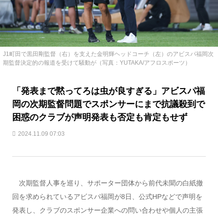
J1町田で黒田剛監督（右）を支えた金明輝ヘッドコーチ（左）のアビスパ福岡次
期監督決定的の報道を受けて騒動が（写真：YUTAKA/アフロスポーツ）
「発表まで黙ってろは虫が良すぎる」アビスパ福
岡の次期監督問題でスポンサーにまで抗議殺到で
困惑のクラブが声明発表も否定も肯定もせず
2024.11.09 07:03
次期監督人事を巡り、サポーター団体から前代未聞の白紙撤
回を求められているアビスパ福岡が8日、公式HPなどで声明を
発表し、クラブのスポンサー企業への問い合わせや個人の主張