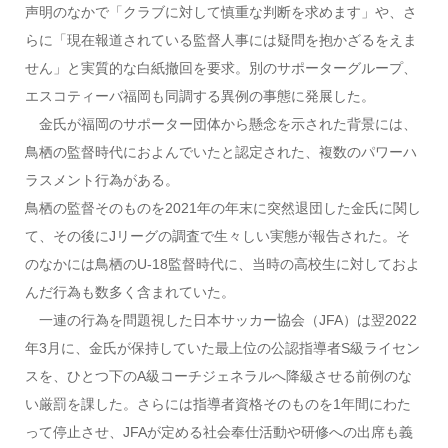
声明のなかで「クラブに対して慎重な判断を求めます」や、さ
らに「現在報道されている監督人事には疑問を抱かざるをえま
せん」と実質的な白紙撤回を要求。別のサポーターグループ、
エスコティーバ福岡も同調する異例の事態に発展した。
金氏が福岡のサポーター団体から懸念を示された背景には、
鳥栖の監督時代におよんでいたと認定された、複数のパワーハ
ラスメント行為がある。
鳥栖の監督そのものを2021年の年末に突然退団した金氏に関し
て、その後にJリーグの調査で生々しい実態が報告された。そ
のなかには鳥栖のU-18監督時代に、当時の高校生に対しておよ
んだ行為も数多く含まれていた。
一連の行為を問題視した日本サッカー協会（JFA）は翌2022
年3月に、金氏が保持していた最上位の公認指導者S級ライセン
スを、ひとつ下のA級コーチジェネラルへ降級させる前例のな
い厳罰を課した。さらには指導者資格そのものを1年間にわた
って停止させ、JFAが定める社会奉仕活動や研修への出席も義