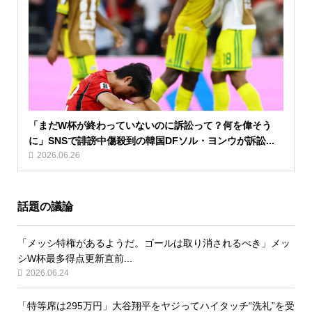
「まだW杯が終わっていないのに訴訟って？何を偉そう
に」SNSで誹謗中傷殺到の韓国DFソル・ヨンウが訴訟...
2026.06.26
話題の議論
「メッシ特権があるようだ。ゴールは取り消されるべき」メッ
シW杯最多得点更新直前...
2026.06.24
「特等席は295万円」大谷翔平をヤジってハイタッチ“洗礼”を受