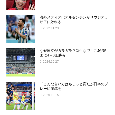
海外メディアはアルゼンチンがサウジアラ
ビアに敗れる...
2022.11.23
なぜ国立がガラガラ？新生なでしこJが韓
国に4－0圧勝も...
2024.10.27
「こんな言い方はちょっと変だが日本のプ
レーに感銘を...
2025.10.15