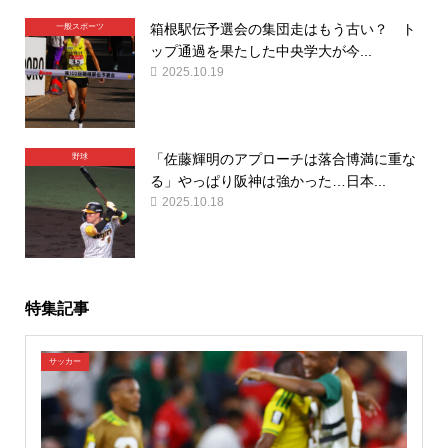
箱根駅伝予選会の集団走はもう古い？ ト
一般スポーツ
ップ通過を果たした中央学大が今...
2025.10.19
「佐藤輝明のアプローチは落合博満に重な
野球
る」やっぱり阪神は強かった…日本...
2025.10.18
特集記事
サッカー