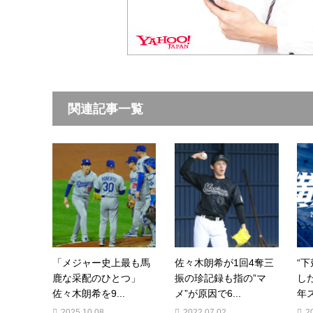
関連記事一覧
「メジャー史上最も馬
佐々木朗希が1回4奪三
“
鹿な采配のひとつ」
振の珍記録も指の”マ
した
佐々木朗希を9...
メ”が原因で6...
年ス
2025.10.08
2022.07.02
2