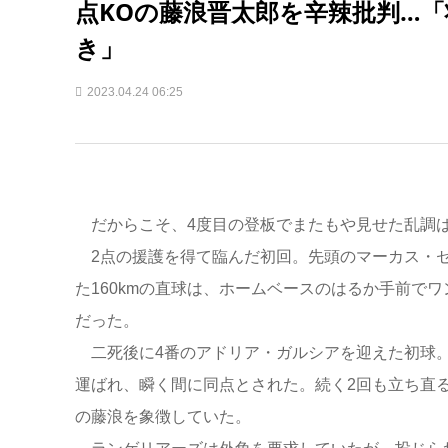
点KOの藤浪晋太郎を辛辣批判…
き」
2023.04.24 06:25
だからこそ、4度目の登板でまたもや見せた乱調
2点の援護を得て臨んだ初回。先頭のマーカス・セ
た160kmの直球は、ホームベースのはるか手前で
だった。
二死後に4番のアドリア・ガルシアを迎えた初球。
運ばれ、瞬く間に同点とされた。続く2回も立ち直
の藤浪を象徴していた。