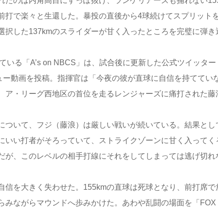
たのは内角高目にすっぽ抜け、ランゲリアーズも捕れない155
前打で楽々と生還した。暴投の直後から4球続けてスプリット
択した137kmのスライダーが甘く入ったところを完璧に弾き
る「A’s on NBCS」は、試合後に更新した公式ツイッター
ンタビュー動画を投稿。指揮官は「今夜の彼が直球に自信を持ててい
、ア・リーグ西地区の首位を走るレンジャーズに痛打された藤
について、フジ（藤浪）は厳しい戦いが続いている。結果とし
にいい打者がそろっていて、ストライクゾーンに甘く入ってく
だが、このレベルの相手打線にそれをしてしまっては逃げ切れ
信を大きく失わせた。155kmの直球は死球となり、前打席で
らみながらマウンドへ歩みかけた。あわや乱闘の場面を「FOX