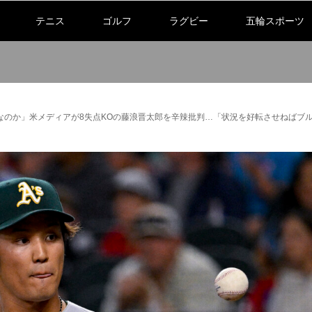
テニス
ゴルフ
ラグビー
五輪スポーツ
のか」米メディアが8失点KOの藤浪晋太郎を辛辣批判…「状況を好転させねばブル