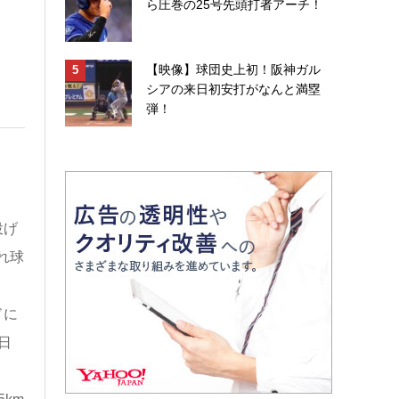
ら圧巻の25号先頭打者アーチ！
【映像】球団史上初！阪神ガル
シアの来日初安打がなんと満塁
弾！
投げ
れ球
ドに
日