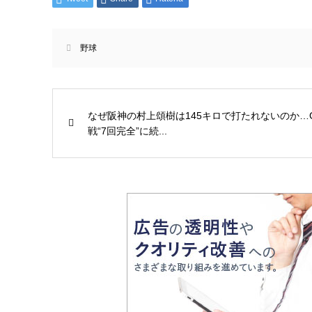
野球
なぜ阪神の村上頌樹は145キロで打たれないのか…
戦“7回完全”に続...