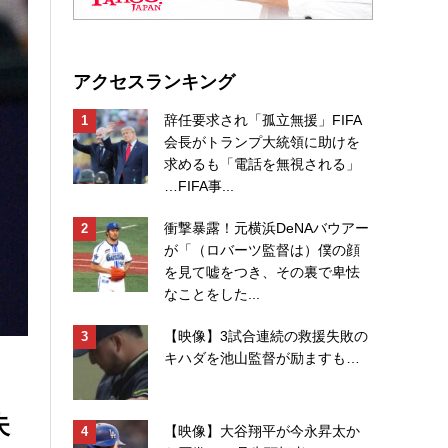
アクセスランキング
辞任要求され「孤立無援」FIFA
会長がトランプ大統領に助けを
求めるも「電話を無視される」
…FIFA事...
衝撃暴露！元横浜DeNAバウアー
が「（ロバーツ監督は）僕の顔
を見て嘘をつき、その裏で卑怯
なことをした...
【映像】3試合連続の救援失敗の
キハダを池山監督が励ますも…
失
【映像】大谷翔平が今永昇太か