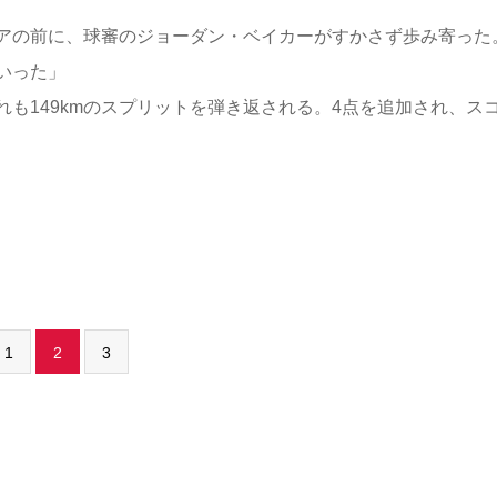
アの前に、球審のジョーダン・ベイカーがすかさず歩み寄った
いった」
も149kmのスプリットを弾き返される。4点を追加され、ス
1
2
3