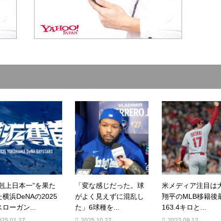
下剋上日本一”を果た
「変な感じだった。球
米メディア注目は
横浜DeNAの2025
がよく見えずに混乱し
翔平のMLB移籍後
ローガン...
た」6球種を...
163.4キロと...
025.01.27
2025.10.27
2022.09.12