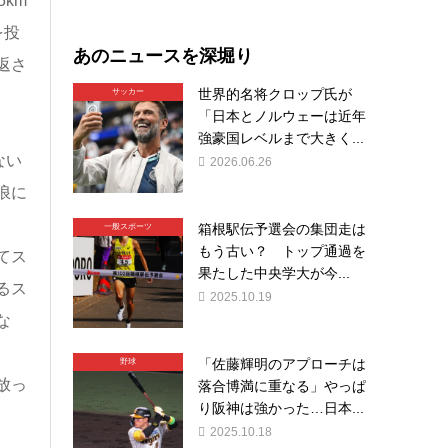
km
を投
あのニュースを深堀り
返さ
世界的名将クロップ氏が
サッカー
「日本とノルウェーは近年
強豪国レベルまで大きく...
ない
2026.06.26
浪に
箱根駅伝予選会の集団走は
一般スポーツ
もう古い？ トップ通過を
てス
果たした中央学大が今...
るス
2025.10.19
な
「佐藤輝明のアプローチは
野球
放っ
落合博満に重なる」やっぱ
り阪神は強かった…日本...
2025.10.18