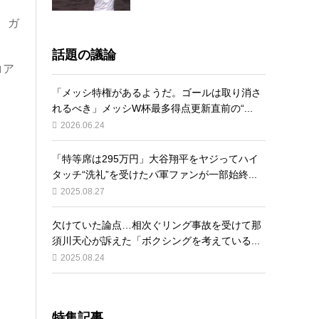
。ガ
話題の議論
コア
「メッシ特権があるようだ。ゴールは取り消さ
れるべき」メッシW杯最多得点更新直前の“...
2026.06.24
「特等席は295万円」大谷翔平をヤジってハイ
タッチ“洗礼”を受けたパ軍ファンが一部始終...
2025.08.27
欠けていた論点…相次ぐリング事故を受けて那
須川天心が訴えた「ボクシングを考えている...
2025.08.24
特集記事