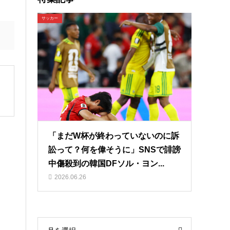
サッカー
「まだW杯が終わっていないのに訴
訟って？何を偉そうに」SNSで誹謗
中傷殺到の韓国DFソル・ヨン...
2026.06.26