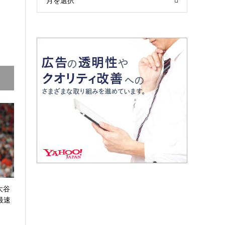
月を選択
大谷
最速