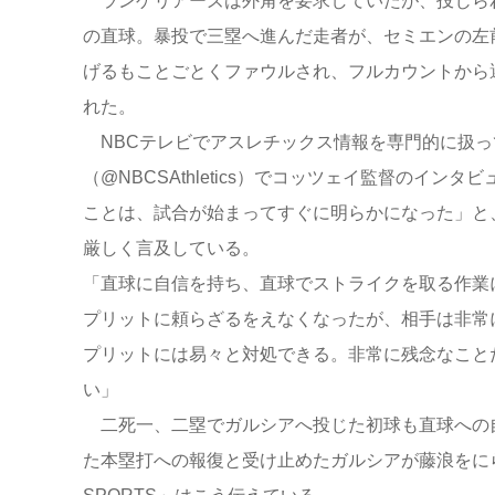
ランゲリアーズは外角を要求していたが、投じられ
の直球。暴投で三塁へ進んだ走者が、セミエンの左
げるもことごとくファウルされ、フルカウントから選
れた。
NBCテレビでアスレチックス情報を専門的に扱ってい
（@NBCSAthletics）でコッツェイ監督のイ
ことは、試合が始まってすぐに明らかになった」と
厳しく言及している。
「直球に自信を持ち、直球でストライクを取る作業
プリットに頼らざるをえなくなったが、相手は非常
プリットには易々と対処できる。非常に残念なこと
い」
二死一、二塁でガルシアへ投じた初球も直球への自
た本塁打への報復と受け止めたガルシアが藤浪をに